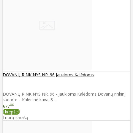
DOVANŲ RINKINYS NR. 96 Jaukioms Kalėdoms
DOVANŲ RINKINYS NR. 96 - jaukioms Kalėdoms Dovanų rinkinį
sudaro: - Kalėdinė kava '&..
00
€77
Į krepšelį
Į norų sąrašą