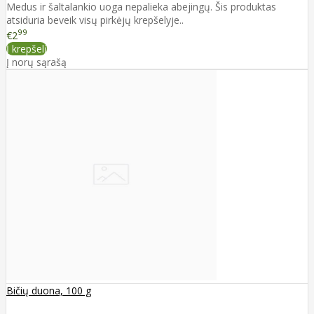
Medus ir šaltalankio uoga nepalieka abejingų. Šis produktas
atsiduria beveik visų pirkėjų krepšelyje..
99
€2
Į krepšelį
Į norų sąrašą
Bičių duona, 100 g