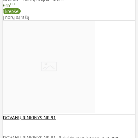
00
€45
Į krepšelį
Į norų sąrašą
DOVANŲ RINKINYS NR 91
DOVANŲ RINKINYS NR 91 -Pakabinamas kvapas namams -