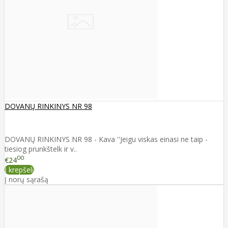
DOVANŲ RINKINYS NR 98
DOVANŲ RINKINYS NR 98 - Kava ''Jeigu viskas einasi ne taip -
tiesiog prunkštelk ir v..
00
€24
Į krepšelį
Į norų sąrašą