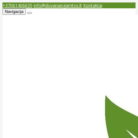
+37061406635
info@dovanaisgamtos.lt
Kontaktai
Navigacija