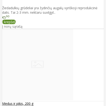
Žiedadulkių grūdeliai yra žydinčių augalų vyriškoji reprodukcinė
dalis. Tai 2-3 mm. nektaru suvilgyt..
90
€5
Į krepšelį
Į norų sąrašą
Medus ir pikis, 200 g