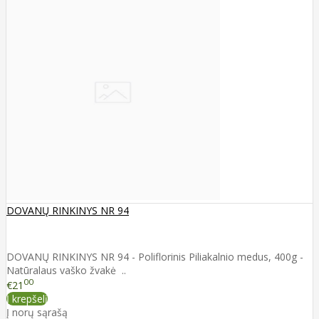
DOVANŲ RINKINYS NR 94
DOVANŲ RINKINYS NR 94 - Poliflorinis Piliakalnio medus, 400g -
Natūralaus vaško žvakė ..
00
€21
Į krepšelį
Į norų sąrašą