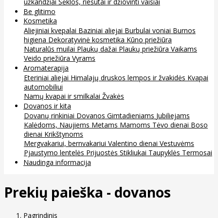
užkandžiai
Sėklos, riešutai ir džiovinti vaisiai
Be glitimo
Kosmetika
Aliejiniai kvepalai
Baziniai aliejai
Burbulai voniai
Burnos
higiena
Dekoratyvinė kosmetika
Kūno priežiūra
Naturalūs muilai
Plaukų dažai
Plaukų priežiūra
Vaikams
Veido priežiūra
Vyrams
Aromaterapija
Eteriniai aliejai
Himalajų druskos lempos ir žvakidės
Kvapai
automobiliui
Namų kvapai ir smilkalai
Žvakės
Dovanos ir kita
Dovanų rinkiniai
Dovanos
Gimtadieniams
Jubiliejams
Kalėdoms, Naujiems Metams
Mamoms
Tėvo dienai
Boso
dienai
Krikštynoms
Mergvakariui, bernvakariui
Valentino dienai
Vestuvėms
Pjaustymo lentelės
Prijuostės
Stikliukai
Taupyklės
Termosai
Naudinga informacija
Prekių paieška - dovanos
Pagrindinis