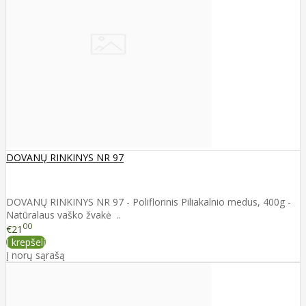
DOVANŲ RINKINYS NR 97
DOVANŲ RINKINYS NR 97 - Poliflorinis Piliakalnio medus, 400g -
Natūralaus vaško žvakė ..
00
€21
Į krepšelį
Į norų sąrašą