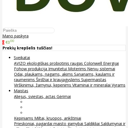
Mano paskyra
00
€0
0
Prekių krepšelis tuščias!
Sveikatai
AVIZO ekologiškas probiotinis raugas
Colonwell
Energijai
Fohow produkcija
Imunitetui
Moterims
Nervų sistemai
Odai, plaukams, nagams, akims
Sąnariams, kaulams ir
raumenims
Širdžiai ir kraujagyslėms
Supermaistas
Virškinimui, žarnynui, kepenims
Vitaminai ir mineralai
Vyrams
Maistas
Aliejus, sviestas, actas
Gėrimai
Arbata
Kava, kakava ir kita
Sultys
Kepiniams
Miltai, kruopos, ankštiniai
Prieskoniai, pagardai maisto gamybai
Saldikliai
Saldumynai ir