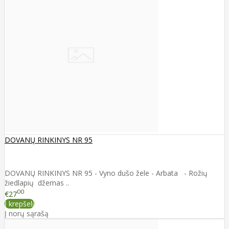
DOVANŲ RINKINYS NR 95
DOVANŲ RINKINYS NR 95 - Vyno dušo žele - Arbata - Rožių
žiedlapių džemas ..
00
€27
Į krepšelį
Į norų sąrašą