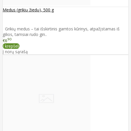
Medus (grikių žiedų), 500 g
Grikių medus – tai išskirtinis gamtos kūrinys, atpažįstamas iš
gilios, tamsiai rudo gin..
90
€6
Į krepšelį
Į norų sąrašą