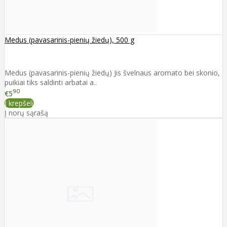
Medus (pavasarinis-pienių žiedų), 500 g
Medus (pavasarinis-pienių žiedų) Jis švelnaus aromato bei skonio,
puikiai tiks saldinti arbatai a..
90
€5
Į krepšelį
Į norų sąrašą