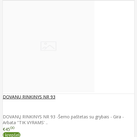
DOVANŲ RINKINYS NR 93
DOVANŲ RINKINYS NR 93 -Šerno paštetas su grybais - Gira -
Arbata ''TIK VYRAMS' ..
00
€45
Į krepšelį