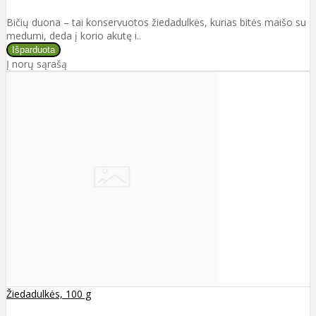
Bičių duona – tai konservuotos žiedadulkės, kurias bitės maišo su
medumi, deda į korio akutę i..
Į norų sąrašą
Žiedadulkės, 100 g