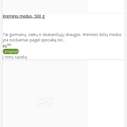
Kreminis medus, 500 g
Tai gurmanų, vaikų ir skubančiųjų draugas. Kreminis bičių medus
yra ruošiamas pagal specialią tec..
90
€6
Į krepšelį
Į norų sąrašą