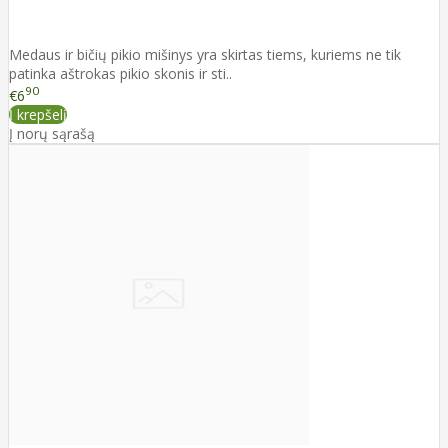
Medaus ir bičių pikio mišinys yra skirtas tiems, kuriems ne tik
patinka aštrokas pikio skonis ir sti..
90
€6
Į krepšelį
Į norų sąrašą