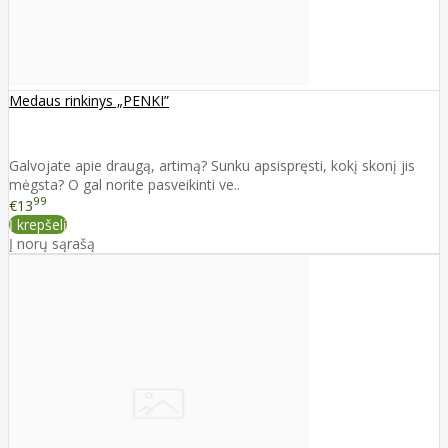
Medaus rinkinys „PENKI”
Galvojate apie draugą, artimą? Sunku apsispręsti, kokį skonį jis
mėgsta? O gal norite pasveikinti ve..
99
€13
Į krepšelį
Į norų sąrašą