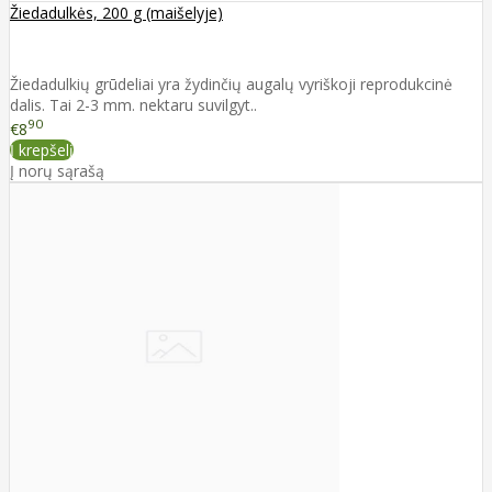
Žiedadulkės, 200 g (maišelyje)
Žiedadulkių grūdeliai yra žydinčių augalų vyriškoji reprodukcinė
dalis. Tai 2-3 mm. nektaru suvilgyt..
90
€8
Į krepšelį
Į norų sąrašą