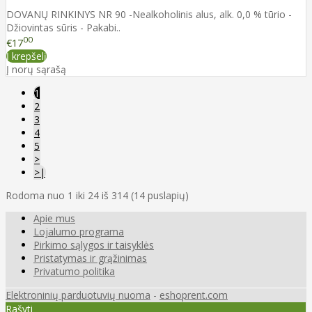
DOVANŲ RINKINYS NR 90 -Nealkoholinis alus, alk. 0,0 % tūrio -
Džiovintas sūris - Pakabi..
00
€17
Į krepšelį
Į norų sąrašą
1
2
3
4
5
>
>|
Rodoma nuo 1 iki 24 iš 314 (14 puslapių)
Apie mus
Lojalumo programa
Pirkimo sąlygos ir taisyklės
Pristatymas ir grąžinimas
Privatumo politika
Elektroninių parduotuvių nuoma
-
eshoprent.com
Rašyti