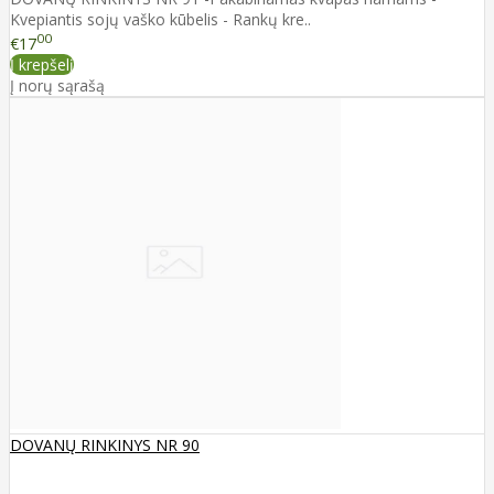
Kvepiantis sojų vaško kūbelis - Rankų kre..
00
€17
Į krepšelį
Į norų sąrašą
DOVANŲ RINKINYS NR 90