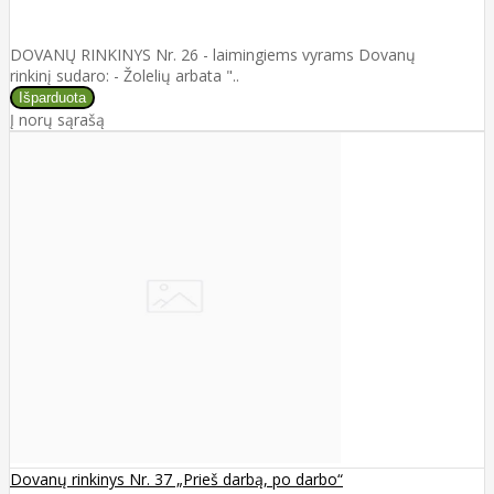
DOVANŲ RINKINYS Nr. 26 - laimingiems vyrams Dovanų
rinkinį sudaro: - Žolelių arbata "..
Į norų sąrašą
Dovanų rinkinys Nr. 37 „Prieš darbą, po darbo“