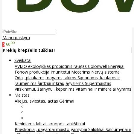
Mano paskyra
00
€0
0
Prekių krepšelis tuščias!
Sveikatai
AVIZO ekologiškas probiotinis raugas
Colonwell
Energijai
Fohow produkcija
Imunitetui
Moterims
Nervų sistemai
Odai, plaukams, nagams, akims
Sąnariams, kaulams ir
raumenims
Širdžiai ir kraujagyslėms
Supermaistas
Virškinimui, žarnynui, kepenims
Vitaminai ir mineralai
Vyrams
Maistas
Aliejus, sviestas, actas
Gėrimai
Arbata
Kava, kakava ir kita
Sultys
Kepiniams
Miltai, kruopos, ankštiniai
Prieskoniai, pagardai maisto gamybai
Saldikliai
Saldumynai ir