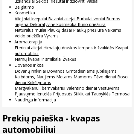
užkandžiai
Sėklos, riešutai ir džiovinti vaisiai
Be glitimo
Kosmetika
Aliejiniai kvepalai
Baziniai aliejai
Burbulai voniai
Burnos
higiena
Dekoratyvinė kosmetika
Kūno priežiūra
Naturalūs muilai
Plaukų dažai
Plaukų priežiūra
Vaikams
Veido priežiūra
Vyrams
Aromaterapija
Eteriniai aliejai
Himalajų druskos lempos ir žvakidės
Kvapai
automobiliui
Namų kvapai ir smilkalai
Žvakės
Dovanos ir kita
Dovanų rinkiniai
Dovanos
Gimtadieniams
Jubiliejams
Kalėdoms, Naujiems Metams
Mamoms
Tėvo dienai
Boso
dienai
Krikštynoms
Mergvakariui, bernvakariui
Valentino dienai
Vestuvėms
Pjaustymo lentelės
Prijuostės
Stikliukai
Taupyklės
Termosai
Naudinga informacija
Prekių paieška - kvapas
automobiliui