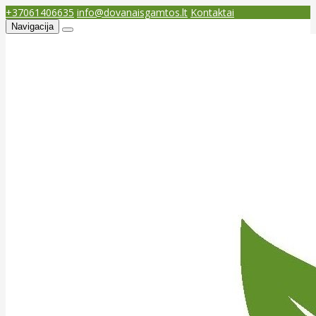
+37061406635
info@dovanaisgamtos.lt
Kontaktai
Navigacija