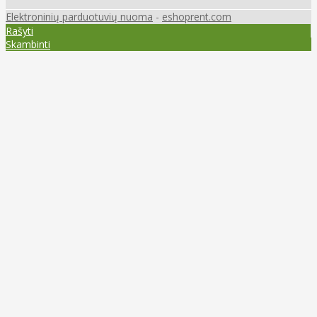
Elektroninių parduotuvių nuoma
-
eshoprent.com
Rašyti
Skambinti