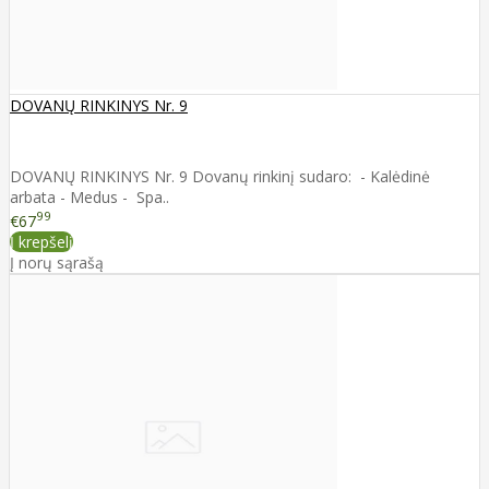
DOVANŲ RINKINYS Nr. 9
DOVANŲ RINKINYS Nr. 9 Dovanų rinkinį sudaro: - Kalėdinė
arbata - Medus - Spa..
99
€67
Į krepšelį
Į norų sąrašą