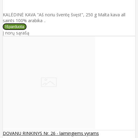
KALĖDINĖ KAVA "Aš noriu šventę švęst", 250 g Malta kava all
saints 100% arabika ..
Į norų sąrašą
DOVANŲ RINKINYS Nr. 26 - laimingiems vyrams