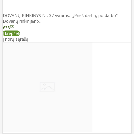
DOVANŲ RINKINYS Nr. 37 vyrams. „Prieš darbą, po darbo“
Dovanų rinkinį&nb..
00
€33
Į krepšelį
Į norų sąrašą