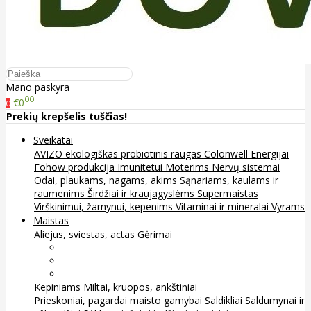
Mano paskyra
00
€0
0
Prekių krepšelis tuščias!
Sveikatai
AVIZO ekologiškas probiotinis raugas
Colonwell
Energijai
Fohow produkcija
Imunitetui
Moterims
Nervų sistemai
Odai, plaukams, nagams, akims
Sąnariams, kaulams ir
raumenims
Širdžiai ir kraujagyslėms
Supermaistas
Virškinimui, žarnynui, kepenims
Vitaminai ir mineralai
Vyrams
Maistas
Aliejus, sviestas, actas
Gėrimai
Arbata
Kava, kakava ir kita
Sultys
Kepiniams
Miltai, kruopos, ankštiniai
Prieskoniai, pagardai maisto gamybai
Saldikliai
Saldumynai ir