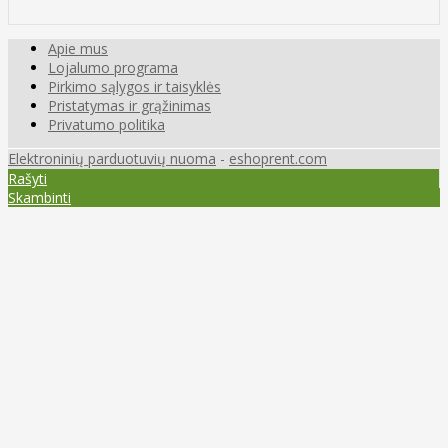
Apie mus
Lojalumo programa
Pirkimo sąlygos ir taisyklės
Pristatymas ir grąžinimas
Privatumo politika
Elektroninių parduotuvių nuoma
-
eshoprent.com
Rašyti
Skambinti