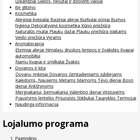
užkandžiai
Sėklos, riešutai ir džiovinti vaisiai
Be glitimo
Kosmetika
Aliejiniai kvepalai
Baziniai aliejai
Burbulai voniai
Burnos
higiena
Dekoratyvinė kosmetika
Kūno priežiūra
Naturalūs muilai
Plaukų dažai
Plaukų priežiūra
Vaikams
Veido priežiūra
Vyrams
Aromaterapija
Eteriniai aliejai
Himalajų druskos lempos ir žvakidės
Kvapai
automobiliui
Namų kvapai ir smilkalai
Žvakės
Dovanos ir kita
Dovanų rinkiniai
Dovanos
Gimtadieniams
Jubiliejams
Kalėdoms, Naujiems Metams
Mamoms
Tėvo dienai
Boso
dienai
Krikštynoms
Mergvakariui, bernvakariui
Valentino dienai
Vestuvėms
Pjaustymo lentelės
Prijuostės
Stikliukai
Taupyklės
Termosai
Naudinga informacija
Lojalumo programa
Pagrindinis