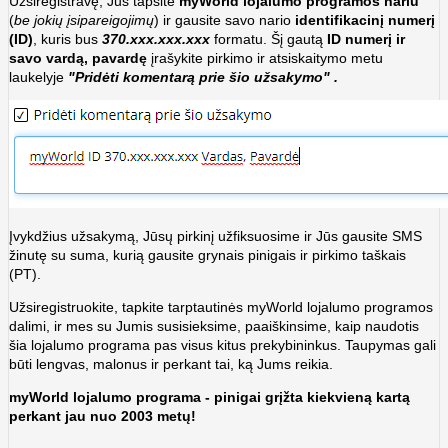
Užsiregistravę, Jūs tapsite
myWorld lojalumo programos nariu
(
be jokių įsipareigojimų
) ir gausite savo nario
identifikacinį numerį
(ID)
, kuris bus
370.xxx.xxx.xxx
formatu. Šį gautą
ID numerį ir
savo vardą, pavardę
įrašykite pirkimo ir atsiskaitymo metu
laukelyje
"Pridėti komentarą prie šio užsakymo" .
Įvykdžius užsakymą, Jūsų pirkinį užfiksuosime ir Jūs gausite SMS
žinutę su suma, kurią gausite grynais pinigais ir pirkimo taškais
(PT).
Užsiregistruokite, tapkite tarptautinės myWorld lojalumo programos
dalimi, ir mes su Jumis susisieksime, paaiškinsime, kaip naudotis
šia lojalumo programa pas visus kitus prekybininkus. Taupymas gali
būti lengvas, malonus ir perkant tai, ką Jums reikia.
myWorld lojalumo programa - pinigai grįžta kiekvieną kartą
perkant jau nuo 2003 metų!