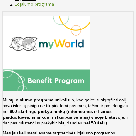
Lojalumo programa
Mūsų
lojalumo programa
unikali tuo, kad galite susigrąžinti dalį
savo išleistų pinigų ne tik pirkdami pas mus, tačiau ir pas daugiau
nei
800 skirtingų prekybininkų (internetinės ir fizinės
parduotuvės, smulkus ir stambus verslas) visoje Lietuvoje
, ir
dar pas tūkstančius prekybininkų daugiau
nei 50 šalių
.
Mes jau keli metai esame tarptautinės lojalumo programos