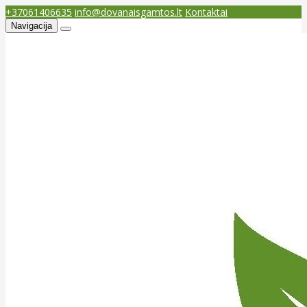
+37061406635
info@dovanaisgamtos.lt
Kontaktai
Navigacija