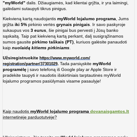
"myWorld"
dalis. Džiaugiamės, kad klientai grįžta, ir yra laimingi,
galėdami sutaupyti tikrus pinigus.
Kiekvieną kartą naudojantis
myWorld lojalumo programa
, Jums
grįžta
iki 5%
pirkinio vertės
grynais pinigais
. Ir savo paskyroje
sukaupus vos
3 eurus
, šie pinigai bus pervesti į Jūsų banko
sąskaitą. Taip pat kiekvieną kartą perkant, dalį susigrąžinamos
sumos gausite
pirkimo taškais (PT)
, kuriuos galėsite panaudoti
kaip
nuolaidą kitiems pirkiniams
.
Užsiregistruokite
https://www.myworld.com/
.
Tada parsiųskite
myWorld
registration/partner/37301029
programėlę
į savo telefoną iš Google play ar Apple Store ir
pradėkite taupyti ir naudotis išskirtiniais tarptautinės myWorld
lojalumo programos pasiūlymais visame pasaulyje!
Kaip naudotis
myWorld lojalumo programa
dovanaisgamtos.lt
internetinėje parduotutvėje?