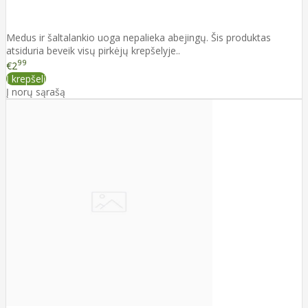
Medus ir šaltalankio uoga nepalieka abejingų. Šis produktas
atsiduria beveik visų pirkėjų krepšelyje..
99
€2
Į krepšelį
Į norų sąrašą