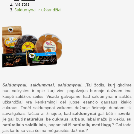
Maistas
Saldumynai ir užkandžiai
Saldumynai, saldumynai, saldumynai
....
Tai žodis, kurį girdime
nuo vaikystės ir apie kurį vien pagalvojus burnoje dažnam ima
kaupti saldžios seilės. Visada galvojame, kad saldumynai ir saldūs
užkandžiai yra kenksmingi dėl juose esančio gausaus kiekio
cukraus. Todėl saldumynai vaikams dažnoje šeimoje duodami tik
savaitgaliais Tačiau ar žinojote, kad
saldumynai
gali būti ir
sveiki
,
jie gali būti
natūralūs
,
be cukraus
, arba su labai mažu jo kiekiu,
su
natūraliais saldikliais
, pagaminti iš
natūralių medžiagų
? Gal tada
jais kartu su visa šeima mėgausitės dažniau?