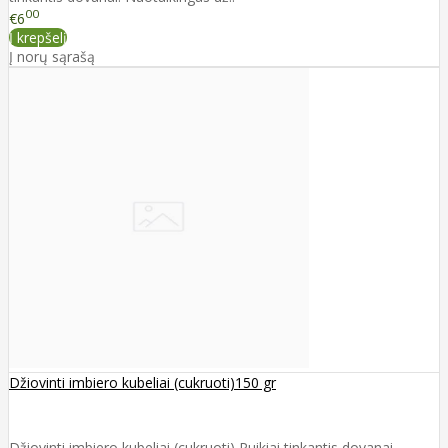
00
€6
Į krepšelį
Į norų sąrašą
Džiovinti imbiero kubeliai (cukruoti)150 gr
Džiovinti imbiero kubeliai (cukruoti) Puikiai tinkantis dovanai.