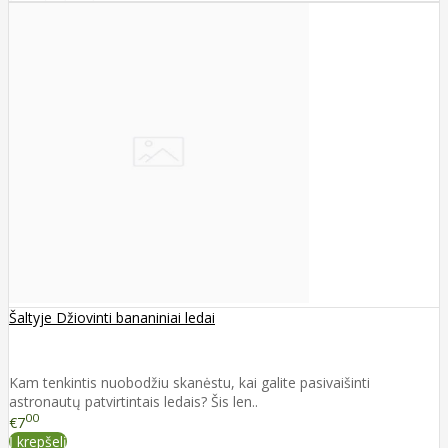
Šaltyje Džiovinti bananiniai ledai
Kam tenkintis nuobodžiu skanėstu, kai galite pasivaišinti
astronautų patvirtintais ledais? Šis len..
00
€7
Į krepšelį