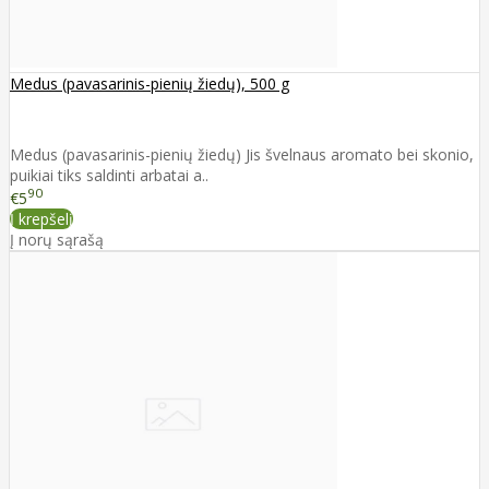
Medus (pavasarinis-pienių žiedų), 500 g
Medus (pavasarinis-pienių žiedų) Jis švelnaus aromato bei skonio,
puikiai tiks saldinti arbatai a..
90
€5
Į krepšelį
Į norų sąrašą