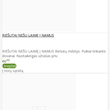
RIEŠUTAI NEŠU LAIMĘ Į NAMUS
RIEŠUTAI NEŠU LAIMĘ Į NAMUS Riešutų mišinys. Puikiai tinkantis
dovanai. Nuotaikingas užrašas priv..
00
€6
Į krepšelį
Į norų sąrašą