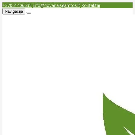
+37061406635
info@dovanaisgamtos.lt
Kontaktai
Navigacija