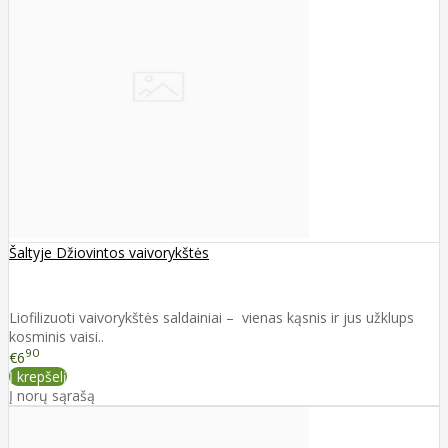
Šaltyje Džiovintos vaivorykštės
Liofilizuoti vaivorykštės saldainiai – vienas kąsnis ir jus užklups
kosminis vaisi..
90
€6
Į krepšelį
Į norų sąrašą