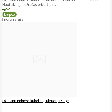
Nuotaikingas užrašas priverčia n..
00
€6
Į krepšelį
Į norų sąrašą
Džiovinti imbiero kubeliai (cukruoti)150 gr