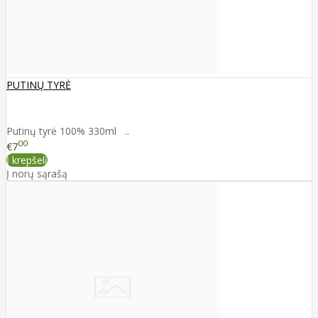
PUTINŲ TYRĖ
Putinų tyrė 100% 330ml ..
00
€7
Į krepšelį
Į norų sąrašą