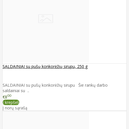
SALDAINIAI su pušų konkorėžių sirupu, 250 g
SALDAINIAI su pušų konkorėžių sirupu Šie rankų darbo
saldainiai su ..
00
€8
Į krepšelį
Į norų sąrašą