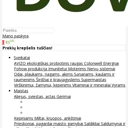
Mano paskyra
00
€0
0
Prekių krepšelis tuščias!
Sveikatai
AVIZO ekologiškas probiotinis raugas
Colonwell
Energijai
Fohow produkcija
Imunitetui
Moterims
Nervų sistemai
Odai, plaukams, nagams, akims
Sąnariams, kaulams ir
raumenims
Širdžiai ir kraujagyslėms
Supermaistas
Virškinimui, žarnynui, kepenims
Vitaminai ir mineralai
Vyrams
Maistas
Aliejus, sviestas, actas
Gėrimai
Arbata
Kava, kakava ir kita
Sultys
Kepiniams
Miltai, kruopos, ankštiniai
Prieskoniai, pagardai maisto gamybai
Saldikliai
Saldumynai ir