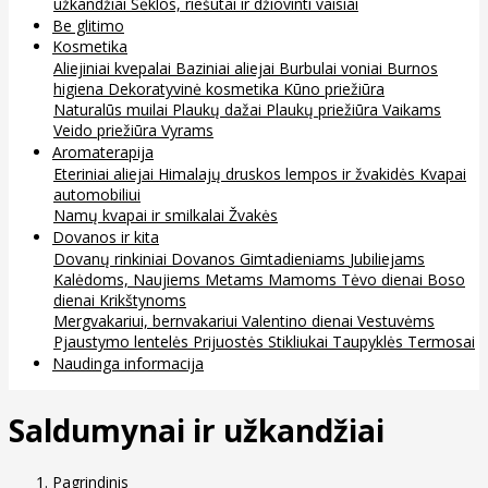
užkandžiai
Sėklos, riešutai ir džiovinti vaisiai
Be glitimo
Kosmetika
Aliejiniai kvepalai
Baziniai aliejai
Burbulai voniai
Burnos
higiena
Dekoratyvinė kosmetika
Kūno priežiūra
Naturalūs muilai
Plaukų dažai
Plaukų priežiūra
Vaikams
Veido priežiūra
Vyrams
Aromaterapija
Eteriniai aliejai
Himalajų druskos lempos ir žvakidės
Kvapai
automobiliui
Namų kvapai ir smilkalai
Žvakės
Dovanos ir kita
Dovanų rinkiniai
Dovanos
Gimtadieniams
Jubiliejams
Kalėdoms, Naujiems Metams
Mamoms
Tėvo dienai
Boso
dienai
Krikštynoms
Mergvakariui, bernvakariui
Valentino dienai
Vestuvėms
Pjaustymo lentelės
Prijuostės
Stikliukai
Taupyklės
Termosai
Naudinga informacija
Saldumynai ir užkandžiai
Pagrindinis