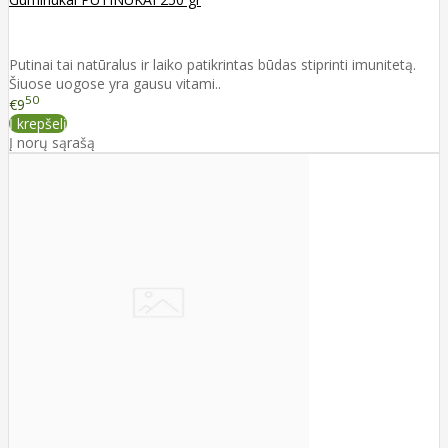
Putinai tai natūralus ir laiko patikrintas būdas stiprinti imunitetą.
Šiuose uogose yra gausu vitami..
50
€9
Į krepšelį
Į norų sąrašą