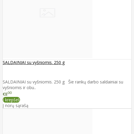
SALDAINIAI su vyšniomis. 250 g
SALDAINIAI su vyšniomis. 250 g Šie rankų darbo saldainiai su
vyšniomis ir obu..
00
€8
Į krepšelį
Į norų sąrašą