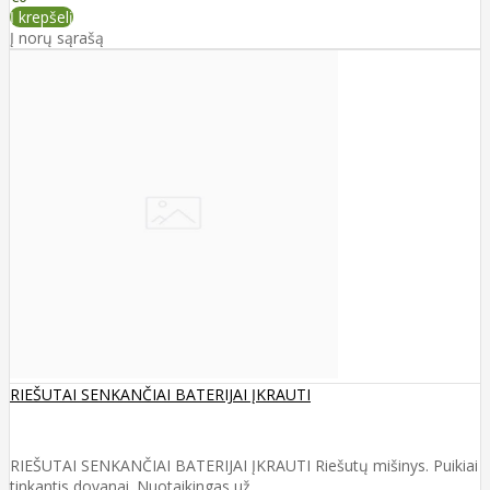
Į krepšelį
Į norų sąrašą
RIEŠUTAI SENKANČIAI BATERIJAI ĮKRAUTI
RIEŠUTAI SENKANČIAI BATERIJAI ĮKRAUTI Riešutų mišinys. Puikiai
tinkantis dovanai. Nuotaikingas už..