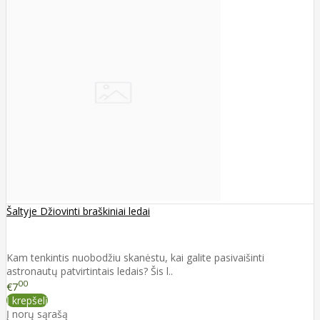
Šaltyje Džiovinti braškiniai ledai
Kam tenkintis nuobodžiu skanėstu, kai galite pasivaišinti
astronautų patvirtintais ledais? Šis l..
00
€7
Į krepšelį
Į norų sąrašą