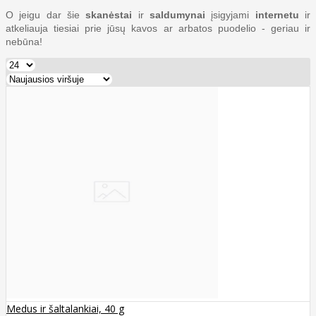
O jeigu dar šie
skanėstai
ir
saldumynai
įsigyjami
internetu
ir
atkeliauja tiesiai prie jūsų kavos ar arbatos puodelio - geriau ir
nebūna!
Medus ir šaltalankiai, 40 g