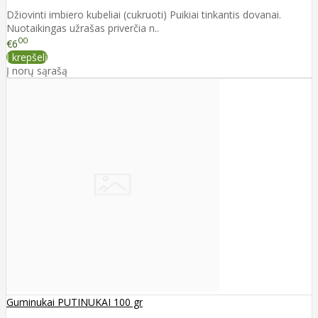
Džiovinti imbiero kubeliai (cukruoti) Puikiai tinkantis dovanai.
Nuotaikingas užrašas priverčia n..
00
€6
Į krepšelį
Į norų sąrašą
Guminukai PUTINUKAI 100 gr