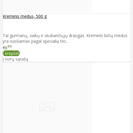
Kreminis medus, 500 g
Tai gurmanų, vaikų ir skubančiųjų draugas. Kreminis bičių medus
yra ruošiamas pagal specialią tec..
90
€6
Į krepšelį
Į norų sąrašą