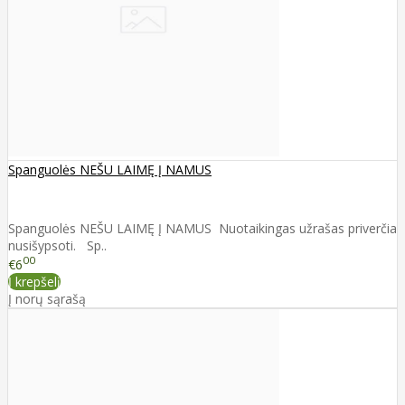
Spanguolės NEŠU LAIMĘ Į NAMUS
Spanguolės NEŠU LAIMĘ Į NAMUS Nuotaikingas užrašas priverčia
nusišypsoti. Sp..
00
€6
Į krepšelį
Į norų sąrašą