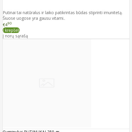
Putinai tai natūralus ir laiko patikrintas būdas stiprinti imunitetą.
Šiuose uogose yra gausu vitami..
90
€4
Į krepšelį
Į norų sąrašą
Guminukai PUTINUKAI 250 gr