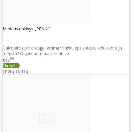
Medaus rinkinys „PENKI”
Galvojate apie draugą, artimą? Sunku apsispręsti, kokį skonį jis
mėgsta? O gal norite pasveikinti ve..
99
€13
Į krepšelį
Į norų sąrašą