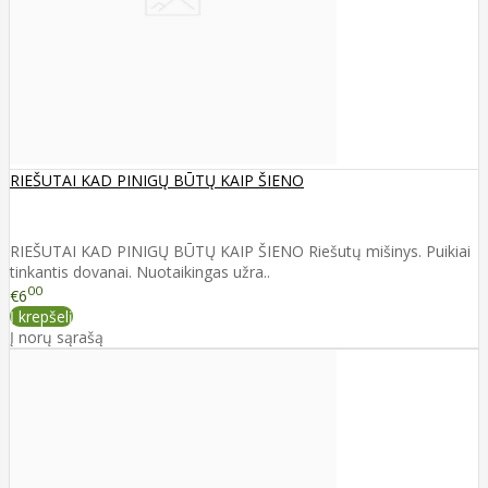
RIEŠUTAI KAD PINIGŲ BŪTŲ KAIP ŠIENO
RIEŠUTAI KAD PINIGŲ BŪTŲ KAIP ŠIENO Riešutų mišinys. Puikiai
tinkantis dovanai. Nuotaikingas užra..
00
€6
Į krepšelį
Į norų sąrašą