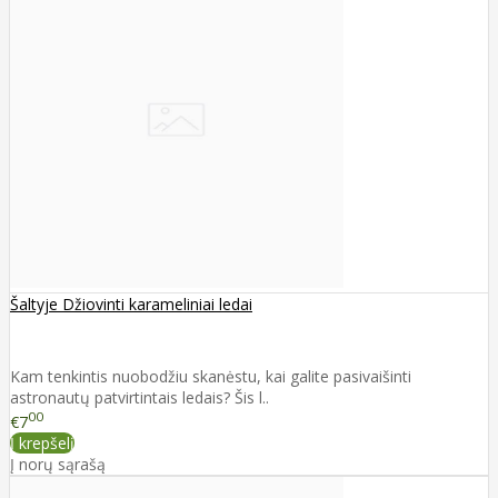
Šaltyje Džiovinti karameliniai ledai
Kam tenkintis nuobodžiu skanėstu, kai galite pasivaišinti
astronautų patvirtintais ledais? Šis l..
00
€7
Į krepšelį
Į norų sąrašą