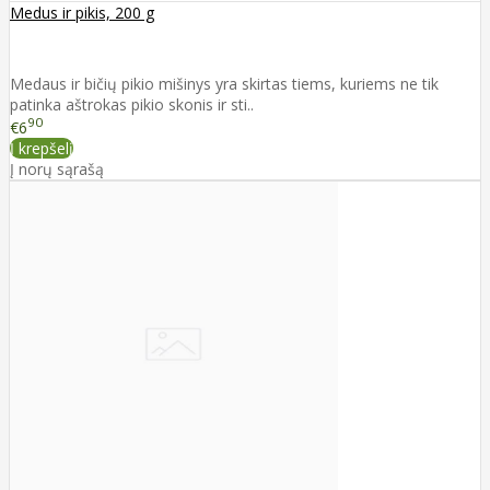
Medus ir pikis, 200 g
Medaus ir bičių pikio mišinys yra skirtas tiems, kuriems ne tik
patinka aštrokas pikio skonis ir sti..
90
€6
Į krepšelį
Į norų sąrašą