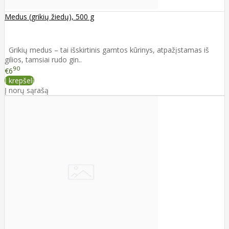
Medus (grikių žiedų), 500 g
Grikių medus – tai išskirtinis gamtos kūrinys, atpažįstamas iš
gilios, tamsiai rudo gin..
90
€6
Į krepšelį
Į norų sąrašą