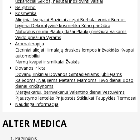
užkandžiai
Sėklos, riešutai ir džiovinti vaisiai
Be glitimo
Kosmetika
Aliejiniai kvepalai
Baziniai aliejai
Burbulai voniai
Burnos
higiena
Dekoratyvinė kosmetika
Kūno priežiūra
Naturalūs muilai
Plaukų dažai
Plaukų priežiūra
Vaikams
Veido priežiūra
Vyrams
Aromaterapija
Eteriniai aliejai
Himalajų druskos lempos ir žvakidės
Kvapai
automobiliui
Namų kvapai ir smilkalai
Žvakės
Dovanos ir kita
Dovanų rinkiniai
Dovanos
Gimtadieniams
Jubiliejams
Kalėdoms, Naujiems Metams
Mamoms
Tėvo dienai
Boso
dienai
Krikštynoms
Mergvakariui, bernvakariui
Valentino dienai
Vestuvėms
Pjaustymo lentelės
Prijuostės
Stikliukai
Taupyklės
Termosai
Naudinga informacija
ALTER MEDICA
Pagrindinis