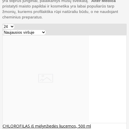
yra stiprūs junginiai, palaikantys mūsų sveikatą. "
Alter Medica
"
pristatyti maisto papildai ir kosmetika yra labai populiarūs tarp
žmonių, kuriems profilaktika rūpi natūraliu būdu, o ne naudojant
cheminius preparatus.
CHLOROFILAS iš mėlynžiedės liucernos, 500 ml