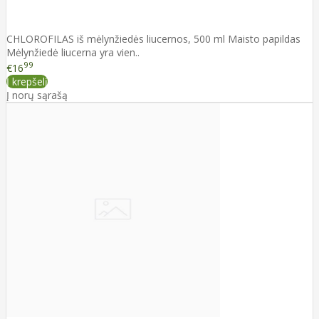
CHLOROFILAS iš mėlynžiedės liucernos, 500 ml Maisto papildas
Mėlynžiedė liucerna yra vien..
99
€16
Į krepšelį
Į norų sąrašą