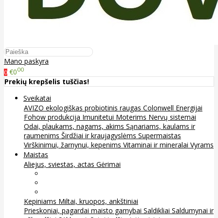
Mano paskyra
00
€0
0
Prekių krepšelis tuščias!
Sveikatai
AVIZO ekologiškas probiotinis raugas
Colonwell
Energijai
Fohow produkcija
Imunitetui
Moterims
Nervų sistemai
Odai, plaukams, nagams, akims
Sąnariams, kaulams ir
raumenims
Širdžiai ir kraujagyslėms
Supermaistas
Virškinimui, žarnynui, kepenims
Vitaminai ir mineralai
Vyrams
Maistas
Aliejus, sviestas, actas
Gėrimai
Arbata
Kava, kakava ir kita
Sultys
Kepiniams
Miltai, kruopos, ankštiniai
Prieskoniai, pagardai maisto gamybai
Saldikliai
Saldumynai ir