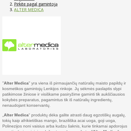
Pirkite pagal gamintoją
ALTER MEDICA
"
Alter Medica
" yra viena iš pirmaujančių natūralių maisto papildų ir
kosmetikos gamintojų Lenkijos rinkoje. Jų sėkmės paslaptis slypi
patikimose žiniose ir visiškame pasiryžime gaminti tik aukščiausios
kokybės preparatus, pagamintus tik iš natūralių ingredientų,
nenaudojant konservantų.
„
Alter Medica
“ produktų dėka galite atrasti daug egzotiškų augalų,
tokių kaip afrikietiškas mango, braziliška acai uoga, goji uoga,
Polinezijos noni vaisius arba kudzu šaknis, kurie tinkamai apdorojus