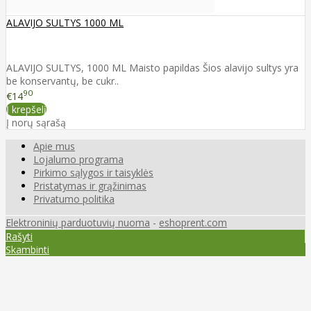
ALAVIJO SULTYS 1000 ML
ALAVIJO SULTYS, 1000 ML Maisto papildas Šios alavijo sultys yra
be konservantų, be cukr..
90
€14
Į krepšelį
Į norų sąrašą
Apie mus
Lojalumo programa
Pirkimo sąlygos ir taisyklės
Pristatymas ir grąžinimas
Privatumo politika
Elektroninių parduotuvių nuoma
-
eshoprent.com
Rašyti
Skambinti