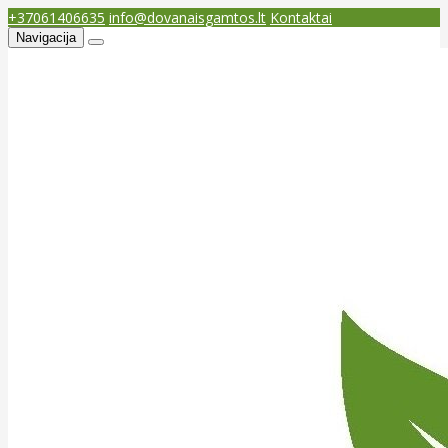
+37061406635
info@dovanaisgamtos.lt
Kontaktai
Navigacija