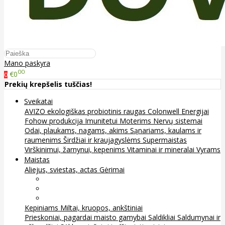
Mano paskyra
00
€0
0
Prekių krepšelis tuščias!
Sveikatai
AVIZO ekologiškas probiotinis raugas
Colonwell
Energijai
Fohow produkcija
Imunitetui
Moterims
Nervų sistemai
Odai, plaukams, nagams, akims
Sąnariams, kaulams ir
raumenims
Širdžiai ir kraujagyslėms
Supermaistas
Virškinimui, žarnynui, kepenims
Vitaminai ir mineralai
Vyrams
Maistas
Aliejus, sviestas, actas
Gėrimai
Arbata
Kava, kakava ir kita
Sultys
Kepiniams
Miltai, kruopos, ankštiniai
Prieskoniai, pagardai maisto gamybai
Saldikliai
Saldumynai ir