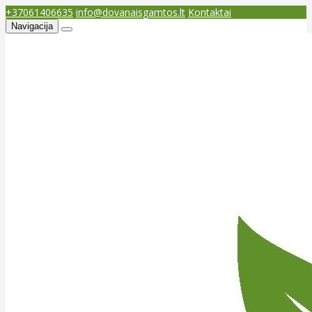
+37061406635
info@dovanaisgamtos.lt
Kontaktai
Navigacija