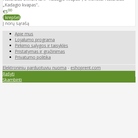
„Kadagio kvapas“..
00
€5
Į krepšelį
Į norų sąrašą
Apie mus
Lojalumo programa
Pirkimo sąlygos ir taisyklės
Pristatymas ir grąžinimas
Privatumo politika
Elektroninių parduotuvių nuoma
-
eshoprent.com
Rašyti
Skambinti