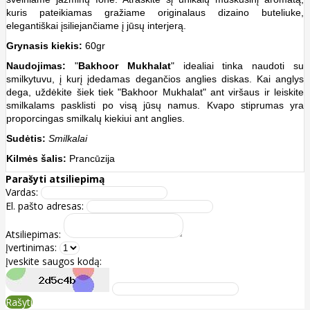
kuris pateikiamas gražiame originalaus dizaino buteliuke,
elegantiškai įsiliejančiame į jūsų interjerą.
Grynasis kiekis:
60gr
Naudojimas:
"
Bakhoor Mukhalat
" idealiai tinka naudoti su
smilkytuvu, į kurį įdedamas degančios anglies diskas. Kai anglys
dega, uždėkite šiek tiek "Bakhoor Mukhalat
" ant viršaus ir leiskite
smilkalams pasklisti po visą jūsų namus. Kvapo stiprumas yra
proporcingas smilkalų kiekiui ant anglies.
Sudėtis:
Smilkalai
Kilmės šalis:
Prancūzija
Parašyti atsiliepimą
Vardas:
El. pašto adresas:
Atsiliepimas:
Įvertinimas:
Įveskite saugos kodą:
Rašyti