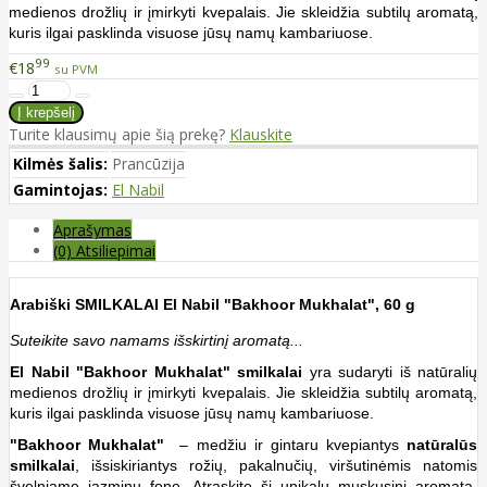
medienos drožlių ir įmirkyti kvepalais. Jie skleidžia subtilų aromatą,
kuris ilgai pasklinda visuose jūsų namų kambariuose.
99
€18
su PVM
Turite klausimų apie šią prekę?
Klauskite
Kilmės šalis:
Prancūzija
Gamintojas:
El Nabil
Aprašymas
(0) Atsiliepimai
Arabiški SMILKALAI El Nabil "Bakhoor Mukhalat", 60 g
Suteikite savo namams išskirtinį aromatą...
El Nabil "
Bakhoor Mukhalat
" smilkalai
yra sudaryti iš natūralių
medienos drožlių ir įmirkyti kvepalais. Jie skleidžia subtilų aromatą,
kuris ilgai pasklinda visuose jūsų namų kambariuose.
"
Bakhoor Mukhalat
"
– medžiu ir gintaru kvepiantys
natūralūs
smilkalai
, išsiskiriantys rožių, pakalnučių, viršutinėmis natomis
švelniame jazminų fone. Atraskite šį unikalų muskusinį aromatą,