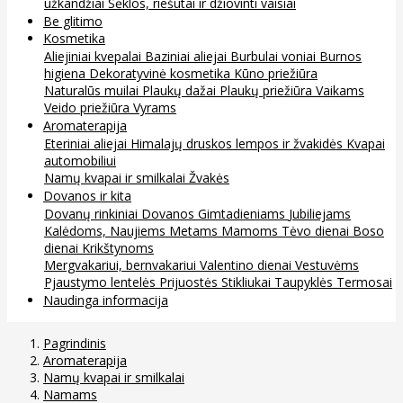
užkandžiai
Sėklos, riešutai ir džiovinti vaisiai
Be glitimo
Kosmetika
Aliejiniai kvepalai
Baziniai aliejai
Burbulai voniai
Burnos
higiena
Dekoratyvinė kosmetika
Kūno priežiūra
Naturalūs muilai
Plaukų dažai
Plaukų priežiūra
Vaikams
Veido priežiūra
Vyrams
Aromaterapija
Eteriniai aliejai
Himalajų druskos lempos ir žvakidės
Kvapai
automobiliui
Namų kvapai ir smilkalai
Žvakės
Dovanos ir kita
Dovanų rinkiniai
Dovanos
Gimtadieniams
Jubiliejams
Kalėdoms, Naujiems Metams
Mamoms
Tėvo dienai
Boso
dienai
Krikštynoms
Mergvakariui, bernvakariui
Valentino dienai
Vestuvėms
Pjaustymo lentelės
Prijuostės
Stikliukai
Taupyklės
Termosai
Naudinga informacija
Pagrindinis
Aromaterapija
Namų kvapai ir smilkalai
Namams