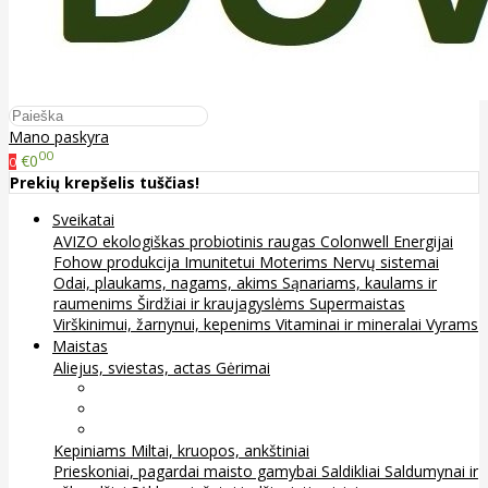
Mano paskyra
00
€0
0
Prekių krepšelis tuščias!
Sveikatai
AVIZO ekologiškas probiotinis raugas
Colonwell
Energijai
Fohow produkcija
Imunitetui
Moterims
Nervų sistemai
Odai, plaukams, nagams, akims
Sąnariams, kaulams ir
raumenims
Širdžiai ir kraujagyslėms
Supermaistas
Virškinimui, žarnynui, kepenims
Vitaminai ir mineralai
Vyrams
Maistas
Aliejus, sviestas, actas
Gėrimai
Arbata
Kava, kakava ir kita
Sultys
Kepiniams
Miltai, kruopos, ankštiniai
Prieskoniai, pagardai maisto gamybai
Saldikliai
Saldumynai ir