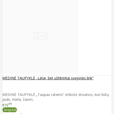
MEDINĖ TAUPYKLĖ „Lėtai, bet užtikrintai svajonės link“
MEDINĖ TAUPYKLĖ „Taupau ratams“ Ieškote dovanos, kuri būtų
jauki, miela, žaism..
99
€10
Į krepšelį