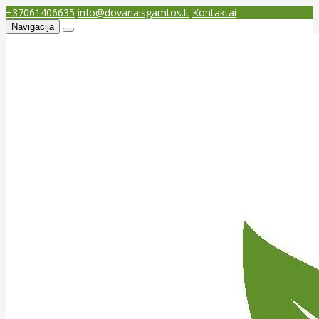
+37061406635
info@dovanaisgamtos.lt
Kontaktai
Navigacija