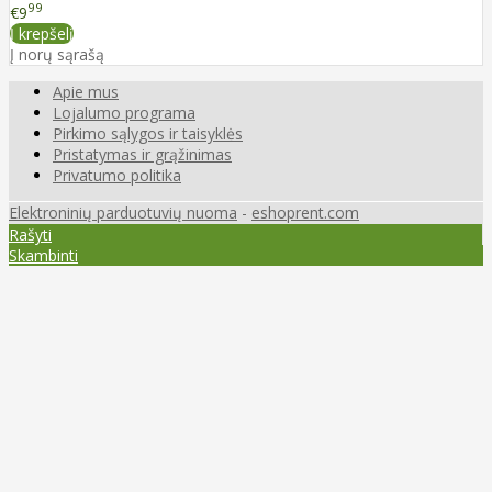
99
€9
Į krepšelį
Į norų sąrašą
Apie mus
Lojalumo programa
Pirkimo sąlygos ir taisyklės
Pristatymas ir grąžinimas
Privatumo politika
Elektroninių parduotuvių nuoma
-
eshoprent.com
Rašyti
Skambinti