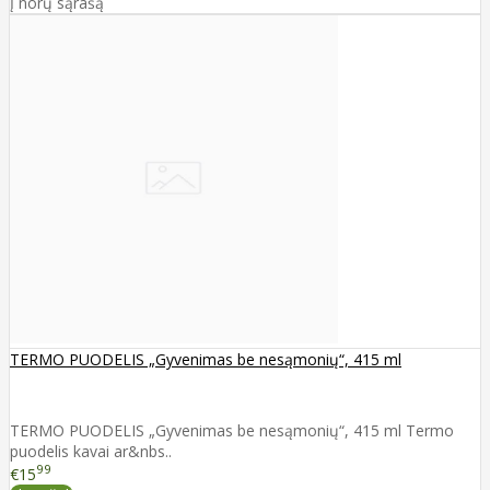
Į norų sąrašą
TERMO PUODELIS „Gyvenimas be nesąmonių“, 415 ml
TERMO PUODELIS „Gyvenimas be nesąmonių“, 415 ml Termo
puodelis kavai ar&nbs..
99
€15