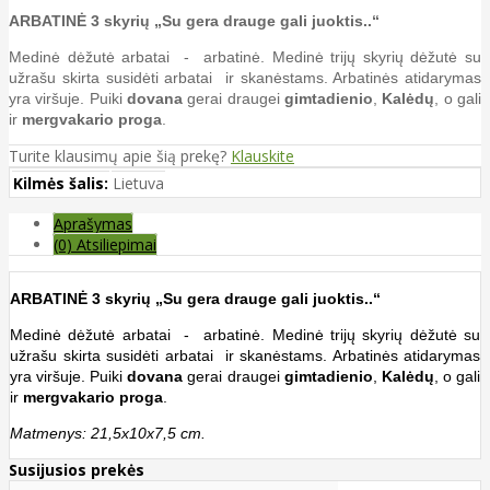
ARBATINĖ 3 skyrių „Su gera drauge gali juoktis..“
Medinė dėžutė arbatai - arbatinė. Medinė trijų skyrių dėžutė su
užrašu skirta susidėti arbatai ir skanėstams. Arbatinės atidarymas
yra viršuje. Puiki
dovana
gerai draugei
gimtadienio
,
Kalėdų
, o gali
ir
mergvakario proga
.
Turite klausimų apie šią prekę?
Klauskite
Kilmės šalis:
Lietuva
Aprašymas
(0) Atsiliepimai
ARBATINĖ 3 skyrių „Su gera drauge gali juoktis..“
Medinė dėžutė arbatai - arbatinė. Medinė trijų skyrių dėžutė su
užrašu skirta susidėti arbatai ir skanėstams. Arbatinės atidarymas
yra viršuje. Puiki
dovana
gerai draugei
gimtadienio
,
Kalėdų
, o gali
ir
mergvakario proga
.
Matmenys: 21,5x10x7,5 cm.
Susijusios prekės