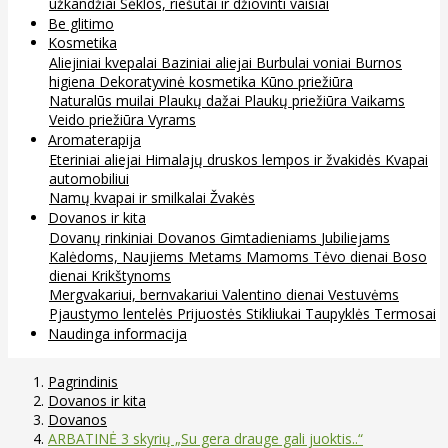
užkandžiai
Sėklos, riešutai ir džiovinti vaisiai
Be glitimo
Kosmetika
Aliejiniai kvepalai
Baziniai aliejai
Burbulai voniai
Burnos
higiena
Dekoratyvinė kosmetika
Kūno priežiūra
Naturalūs muilai
Plaukų dažai
Plaukų priežiūra
Vaikams
Veido priežiūra
Vyrams
Aromaterapija
Eteriniai aliejai
Himalajų druskos lempos ir žvakidės
Kvapai
automobiliui
Namų kvapai ir smilkalai
Žvakės
Dovanos ir kita
Dovanų rinkiniai
Dovanos
Gimtadieniams
Jubiliejams
Kalėdoms, Naujiems Metams
Mamoms
Tėvo dienai
Boso
dienai
Krikštynoms
Mergvakariui, bernvakariui
Valentino dienai
Vestuvėms
Pjaustymo lentelės
Prijuostės
Stikliukai
Taupyklės
Termosai
Naudinga informacija
Pagrindinis
Dovanos ir kita
Dovanos
ARBATINĖ 3 skyrių „Su gera drauge gali juoktis..“