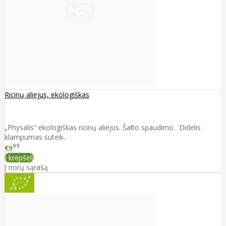
Ricinų aliejus, ekologiškas
„Physalis“ ekologiškas ricinų aliejus. Šalto spaudimo. Didelis
klampumas suteik..
99
€9
Į krepšelį
Į norų sąrašą