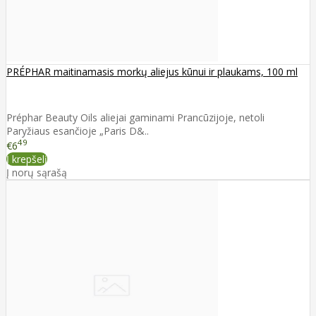
PRÉPHAR maitinamasis morkų aliejus kūnui ir plaukams, 100 ml
Préphar Beauty Oils aliejai gaminami Prancūzijoje, netoli
Paryžiaus esančioje „Paris D&..
49
€6
Į krepšelį
Į norų sąrašą