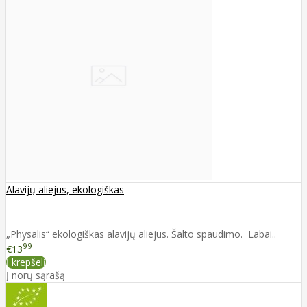
Alavijų aliejus, ekologiškas
„Physalis“ ekologiškas alavijų aliejus. Šalto spaudimo. Labai..
99
€13
Į krepšelį
Į norų sąrašą