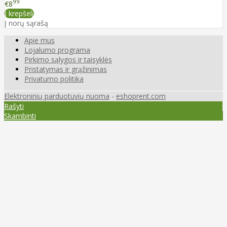
99
€8
Į krepšelį
Į norų sąrašą
Apie mus
Lojalumo programa
Pirkimo sąlygos ir taisyklės
Pristatymas ir grąžinimas
Privatumo politika
Elektroninių parduotuvių nuoma
-
eshoprent.com
Rašyti
Skambinti