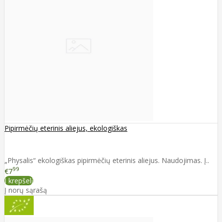
Pipirmėčių eterinis aliejus, ekologiškas
„Physalis“ ekologiškas pipirmėčių eterinis aliejus. Naudojimas. Į..
99
€7
Į krepšelį
Į norų sąrašą