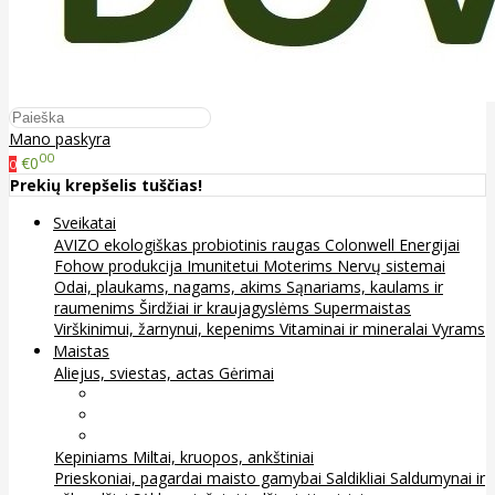
Mano paskyra
00
€0
0
Prekių krepšelis tuščias!
Sveikatai
AVIZO ekologiškas probiotinis raugas
Colonwell
Energijai
Fohow produkcija
Imunitetui
Moterims
Nervų sistemai
Odai, plaukams, nagams, akims
Sąnariams, kaulams ir
raumenims
Širdžiai ir kraujagyslėms
Supermaistas
Virškinimui, žarnynui, kepenims
Vitaminai ir mineralai
Vyrams
Maistas
Aliejus, sviestas, actas
Gėrimai
Arbata
Kava, kakava ir kita
Sultys
Kepiniams
Miltai, kruopos, ankštiniai
Prieskoniai, pagardai maisto gamybai
Saldikliai
Saldumynai ir