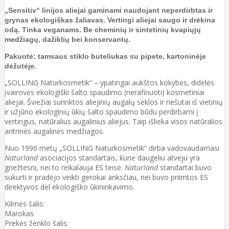
„Sensitiv“ linijos aliejai gaminami naudojant neperdirbtas ir
grynas ekologiškas žaliavas. Vertingi aliejai saugo ir drėkina
odą. Tinka veganams. Be cheminių ir sintetinių kvapiųjų
medžiagų, dažiklių bei konservantų.
Pakuotė: tamsaus stiklo buteliukas su pipete, kartoninėje
dėžutėje.
„SOLLING Naturkosmetik“ – ypatingai aukštos kokybės, didelės
įvairovės ekologiški šalto spaudimo (nerafinuoti) kosmetiniai
aliejai. Šviežiai surinktos aliejinių augalų sėklos ir riešutai iš vietinių
ir užjūrio ekologinių ūkių šalto spaudimo būdu perdirbami į
vertingus, natūralius augalinius aliejus. Taip išlieka visos natūralios
antrinės augalinės medžiagos.
Nuo 1996 metų „SOLLING Naturkosmetik“ dirba vadovaudamasi
Naturland
asociacijos standartais, kurie daugeliu atveju yra
griežtesni, nei to reikalauja ES teisė.
Naturland
standartai buvo
sukurti ir pradėjo veikti gerokai anksčiau, nei buvo priimtos ES
direktyvos dėl ekologiško ūkininkavimo.
Kilmės šalis:
Marokas
Prekės ženklo šalis: