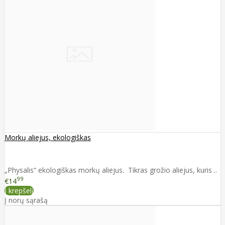
Morkų aliejus, ekologiškas
„Physalis“ ekologiškas morkų aliejus. Tikras grožio aliejus, kuris ..
99
€14
Į krepšelį
Į norų sąrašą