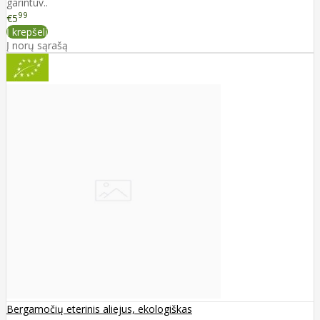
garintuv..
99
€5
Į krepšelį
Į norų sąrašą
Bergamočių eterinis aliejus, ekologiškas