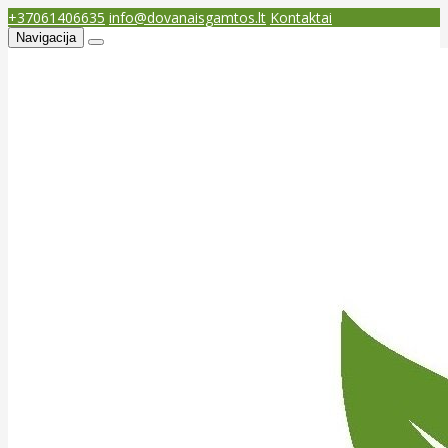
+37061406635
info@dovanaisgamtos.lt
Kontaktai
Navigacija