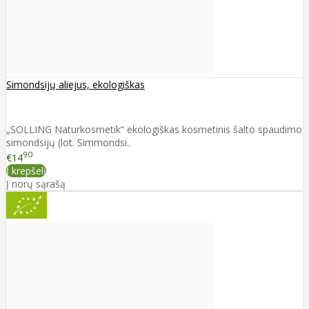
Simondsijų aliejus, ekologiškas
„SOLLING Naturkosmetik“ ekologiškas kosmetinis šalto spaudimo
simondsijų (lot. Simmondsi..
90
€14
Į krepšelį
Į norų sąrašą