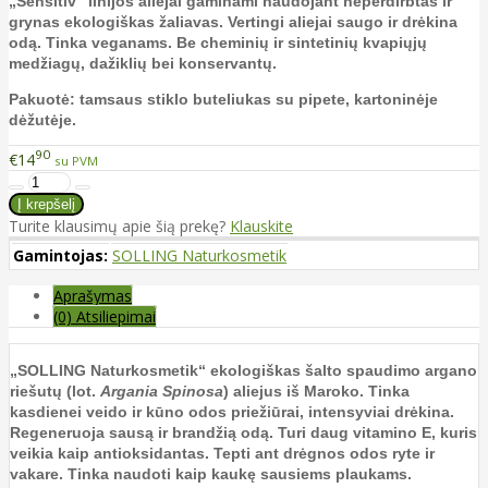
„Sensitiv“ linijos aliejai gaminami naudojant neperdirbtas ir
grynas ekologiškas žaliavas. Vertingi aliejai saugo ir drėkina
odą. Tinka veganams. Be cheminių ir sintetinių kvapiųjų
medžiagų, dažiklių bei konservantų.
Pakuotė: tamsaus stiklo buteliukas su pipete, kartoninėje
dėžutėje.
90
€14
su PVM
Turite klausimų apie šią prekę?
Klauskite
Gamintojas:
SOLLING Naturkosmetik
Aprašymas
(0) Atsiliepimai
„SOLLING Naturkosmetik“ ekologiškas šalto spaudimo argano
riešutų (lot.
Argania Spinosa
) aliejus iš Maroko. Tinka
kasdienei veido ir kūno odos priežiūrai, intensyviai drėkina.
Regeneruoja sausą ir brandžią odą. Turi daug vitamino E, kuris
veikia kaip antioksidantas. Tepti ant drėgnos odos ryte ir
vakare. Tinka naudoti kaip kaukę sausiems plaukams.