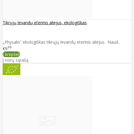
Tikrųjų levandų eterinis aliejus, ekologiškas
„Physalis“ ekologiškas tikrųjų levandų eterinis aliejus. Naud..
99
€9
Į krepšelį
Į norų sąrašą