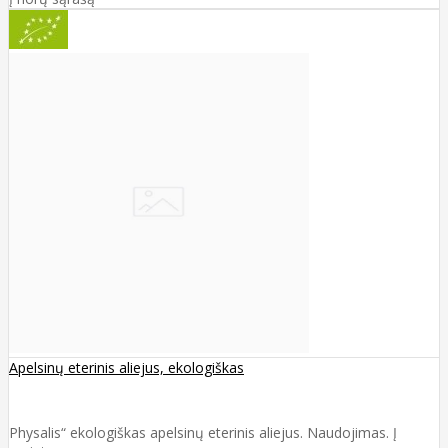
Apelsinų eterinis aliejus, ekologiškas
Physalis“ ekologiškas apelsinų eterinis aliejus. Naudojimas. Į