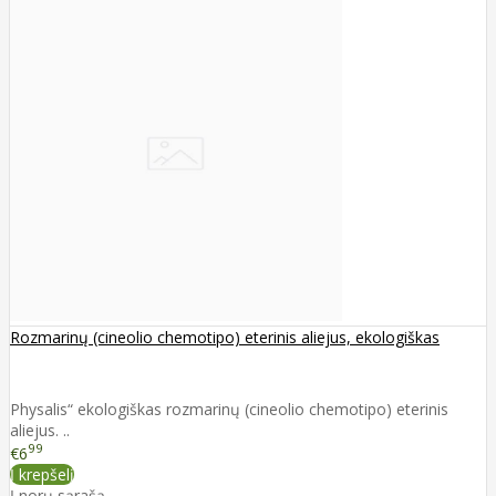
Rozmarinų (cineolio chemotipo) eterinis aliejus, ekologiškas
Physalis“ ekologiškas rozmarinų (cineolio chemotipo) eterinis
aliejus. ..
99
€6
Į krepšelį
Į norų sąrašą