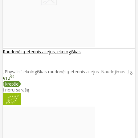
Raudonėlių eterinis aliejus, ekologiškas
„Physalis“ ekologiškas raudonėlių eterinis aliejus. Naudojimas. Į g..
99
€12
Į krepšelį
Į norų sąrašą