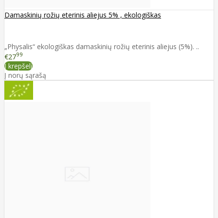
Damaskinių rožių eterinis aliejus 5% , ekologiškas
„Physalis“ ekologiškas damaskinių rožių eterinis aliejus (5%). ..
99
€27
Į krepšelį
Į norų sąrašą