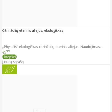
Citrinžolių eterinis aliejus, ekologiškas
„Physalis“ ekologiškas citrinžolių eterinis aliejus. Naudojimas. ..
99
€5
Į krepšelį
Į norų sąrašą