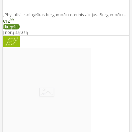
„Physalis“ ekologiškas bergamočių eterinis aliejus. Bergamočių ..
99
€12
Į krepšelį
Į norų sąrašą