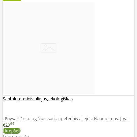
Santalų eterinis aliejus, ekologiškas
„Physalis“ ekologiškas santalų eterinis aliejus. Naudojimas. Į ga..
99
€29
Į krepšelį
Į norų sąrašą