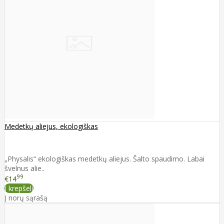
Medetkų aliejus, ekologiškas
„Physalis“ ekologiškas medetkų aliejus. Šalto spaudimo. Labai
švelnus alie..
99
€14
Į krepšelį
Į norų sąrašą