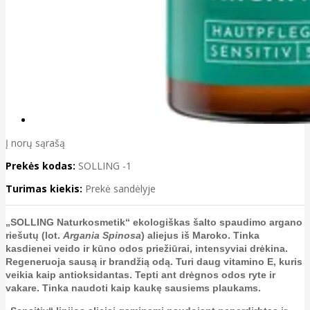
Į norų sąrašą
Prekės kodas:
SOLLING -1
Turimas kiekis:
Prekė sandėlyje
„SOLLING Naturkosmetik“ ekologiškas šalto spaudimo argano
riešutų (lot.
Argania Spinosa
) aliejus iš Maroko. Tinka
kasdienei veido ir kūno odos priežiūrai, intensyviai drėkina.
Regeneruoja sausą ir brandžią odą. Turi daug vitamino E, kuris
veikia kaip antioksidantas. Tepti ant drėgnos odos ryte ir
vakare. Tinka naudoti kaip kaukę sausiems plaukams.