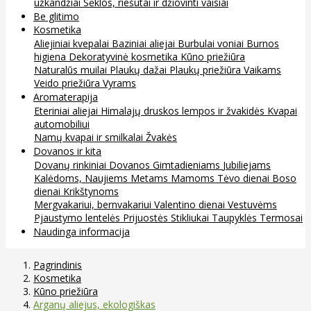
užkandžiai
Sėklos, riešutai ir džiovinti vaisiai
Be glitimo
Kosmetika
Aliejiniai kvepalai
Baziniai aliejai
Burbulai voniai
Burnos
higiena
Dekoratyvinė kosmetika
Kūno priežiūra
Naturalūs muilai
Plaukų dažai
Plaukų priežiūra
Vaikams
Veido priežiūra
Vyrams
Aromaterapija
Eteriniai aliejai
Himalajų druskos lempos ir žvakidės
Kvapai
automobiliui
Namų kvapai ir smilkalai
Žvakės
Dovanos ir kita
Dovanų rinkiniai
Dovanos
Gimtadieniams
Jubiliejams
Kalėdoms, Naujiems Metams
Mamoms
Tėvo dienai
Boso
dienai
Krikštynoms
Mergvakariui, bernvakariui
Valentino dienai
Vestuvėms
Pjaustymo lentelės
Prijuostės
Stikliukai
Taupyklės
Termosai
Naudinga informacija
Pagrindinis
Kosmetika
Kūno priežiūra
Arganų aliejus, ekologiškas