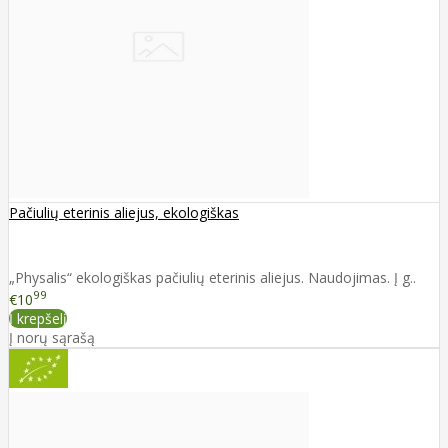
Pačiulių eterinis aliejus, ekologiškas
„Physalis“ ekologiškas pačiulių eterinis aliejus. Naudojimas. Į g..
99
€10
Į krepšelį
Į norų sąrašą