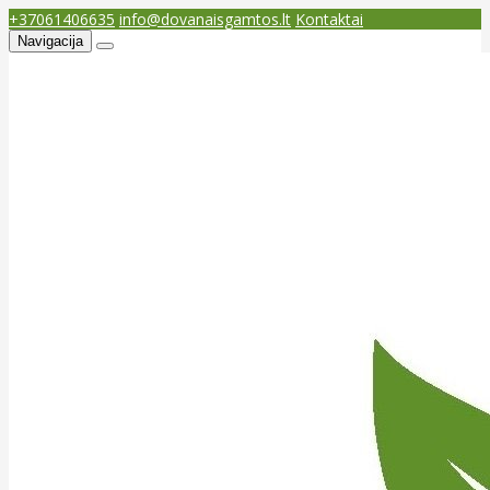
+37061406635
info@dovanaisgamtos.lt
Kontaktai
Navigacija