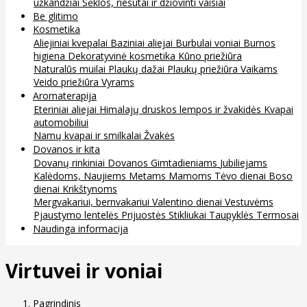
užkandžiai
Sėklos, riešutai ir džiovinti vaisiai
Be glitimo
Kosmetika
Aliejiniai kvepalai
Baziniai aliejai
Burbulai voniai
Burnos
higiena
Dekoratyvinė kosmetika
Kūno priežiūra
Naturalūs muilai
Plaukų dažai
Plaukų priežiūra
Vaikams
Veido priežiūra
Vyrams
Aromaterapija
Eteriniai aliejai
Himalajų druskos lempos ir žvakidės
Kvapai
automobiliui
Namų kvapai ir smilkalai
Žvakės
Dovanos ir kita
Dovanų rinkiniai
Dovanos
Gimtadieniams
Jubiliejams
Kalėdoms, Naujiems Metams
Mamoms
Tėvo dienai
Boso
dienai
Krikštynoms
Mergvakariui, bernvakariui
Valentino dienai
Vestuvėms
Pjaustymo lentelės
Prijuostės
Stikliukai
Taupyklės
Termosai
Naudinga informacija
Virtuvei ir voniai
Pagrindinis