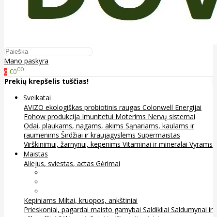
Mano paskyra
00
€0
0
Prekių krepšelis tuščias!
Sveikatai
AVIZO ekologiškas probiotinis raugas
Colonwell
Energijai
Fohow produkcija
Imunitetui
Moterims
Nervų sistemai
Odai, plaukams, nagams, akims
Sąnariams, kaulams ir
raumenims
Širdžiai ir kraujagyslėms
Supermaistas
Virškinimui, žarnynui, kepenims
Vitaminai ir mineralai
Vyrams
Maistas
Aliejus, sviestas, actas
Gėrimai
Arbata
Kava, kakava ir kita
Sultys
Kepiniams
Miltai, kruopos, ankštiniai
Prieskoniai, pagardai maisto gamybai
Saldikliai
Saldumynai ir