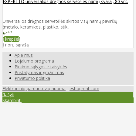
EXPERTTO universalios drėgnos servetėlės namų švarai, 80 vnt.
Universalios drėgnos servetėlės skirtos visų namų paviršių
(metalo, keramikos, plastiko, stik..
49
€4
Į krepšelį
Į norų sąrašą
Apie mus
Lojalumo programa
Pirkimo sąlygos ir taisyklės
Pristatymas ir grąžinimas
Privatumo politika
Elektroninių parduotuvių nuoma
-
eshoprent.com
Rašyti
Skambinti