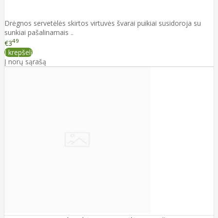
Drėgnos servetėlės skirtos virtuvės švarai puikiai susidoroja su
sunkiai pašalinamais ..
49
€3
Į krepšelį
Į norų sąrašą