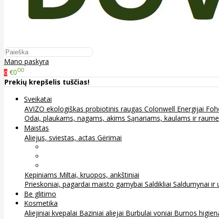
Mano paskyra
00
€0
0
Prekių krepšelis tuščias!
Sveikatai
AVIZO ekologiškas probiotinis raugas
Colonwell
Energijai
Foh
Odai, plaukams, nagams, akims
Sąnariams, kaulams ir raum
Maistas
Aliejus, sviestas, actas
Gėrimai
Arbata
Kava, kakava ir kita
Sultys
Kepiniams
Miltai, kruopos, ankštiniai
Prieskoniai, pagardai maisto gamybai
Saldikliai
Saldumynai ir 
Be glitimo
Kosmetika
Aliejiniai kvepalai
Baziniai aliejai
Burbulai voniai
Burnos higie