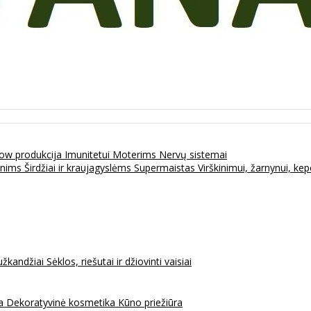
ow produkcija
Imunitetui
Moterims
Nervų sistemai
enims
Širdžiai ir kraujagyslėms
Supermaistas
Virškinimui, žarnynui, k
užkandžiai
Sėklos, riešutai ir džiovinti vaisiai
na
Dekoratyvinė kosmetika
Kūno priežiūra