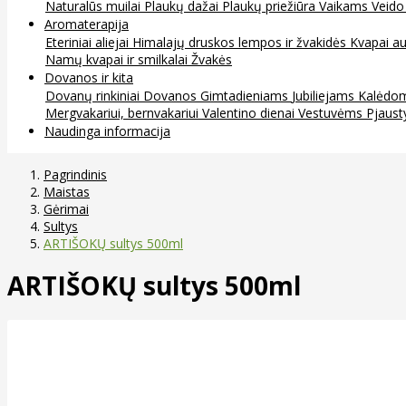
Naturalūs muilai
Plaukų dažai
Plaukų priežiūra
Vaikams
Veido
Aromaterapija
Eteriniai aliejai
Himalajų druskos lempos ir žvakidės
Kvapai au
Namų kvapai ir smilkalai
Žvakės
Dovanos ir kita
Dovanų rinkiniai
Dovanos
Gimtadieniams
Jubiliejams
Kalėdo
Mergvakariui, bernvakariui
Valentino dienai
Vestuvėms
Pjaust
Naudinga informacija
Pagrindinis
Maistas
Gėrimai
Sultys
ARTIŠOKŲ sultys 500ml
ARTIŠOKŲ sultys 500ml