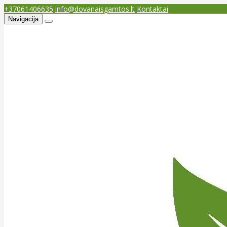
+37061406635
info@dovanaisgamtos.lt
Kontaktai
Navigacija