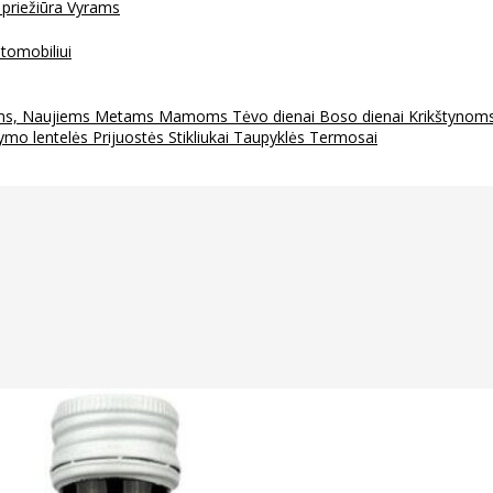
 priežiūra
Vyrams
tomobiliui
ms, Naujiems Metams
Mamoms
Tėvo dienai
Boso dienai
Krikštynom
ymo lentelės
Prijuostės
Stikliukai
Taupyklės
Termosai