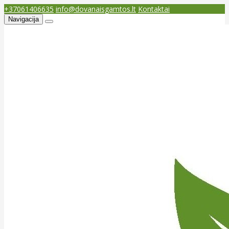
+37061406635
info@dovanaisgamtos.lt
Kontaktai
Navigacija