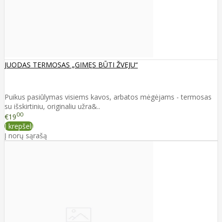
JUODAS TERMOSAS „GIMĘS BŪTI ŽVEJU“
Puikus pasiūlymas visiems kavos, arbatos mėgėjams - termosas
su išskirtiniu, originaliu užra&..
00
€19
Į krepšelį
Į norų sąrašą