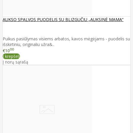
AUKSO SPALVOS PUODELIS SU BLIZGUČIU „AUKSINĖ MAMA“
Puikus pasiūlymas visiems arbatos, kavos mėgėjams - puodelis su
išskirtiniu, originaliu užra&..
00
€10
Į krepšelį
Į norų sąrašą