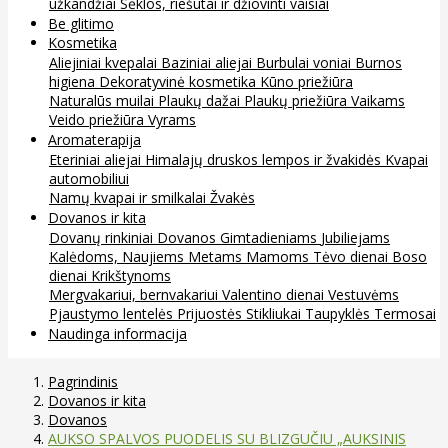
užkandžiai
Sėklos, riešutai ir džiovinti vaisiai
Be glitimo
Kosmetika
Aliejiniai kvepalai
Baziniai aliejai
Burbulai voniai
Burnos
higiena
Dekoratyvinė kosmetika
Kūno priežiūra
Naturalūs muilai
Plaukų dažai
Plaukų priežiūra
Vaikams
Veido priežiūra
Vyrams
Aromaterapija
Eteriniai aliejai
Himalajų druskos lempos ir žvakidės
Kvapai
automobiliui
Namų kvapai ir smilkalai
Žvakės
Dovanos ir kita
Dovanų rinkiniai
Dovanos
Gimtadieniams
Jubiliejams
Kalėdoms, Naujiems Metams
Mamoms
Tėvo dienai
Boso
dienai
Krikštynoms
Mergvakariui, bernvakariui
Valentino dienai
Vestuvėms
Pjaustymo lentelės
Prijuostės
Stikliukai
Taupyklės
Termosai
Naudinga informacija
Pagrindinis
Dovanos ir kita
Dovanos
AUKSO SPALVOS PUODELIS SU BLIZGUČIU „AUKSINIS