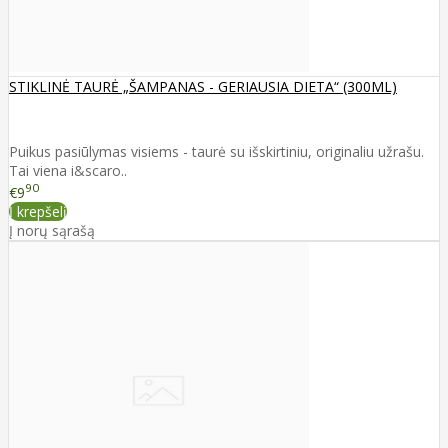
STIKLINĖ TAURĖ „ŠAMPANAS - GERIAUSIA DIETA“ (300ML)
Puikus pasiūlymas visiems - taurė su išskirtiniu, originaliu užrašu.
Tai viena i&scaro..
90
€9
Į krepšelį
Į norų sąrašą