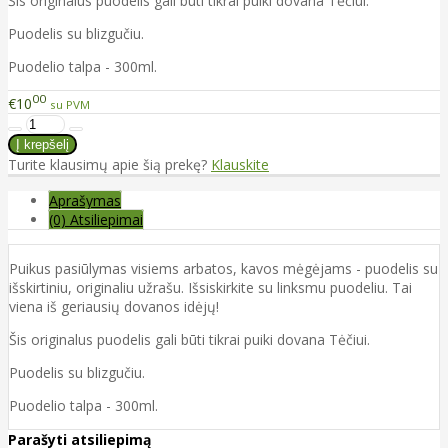
Šis originalus puodelis gali būti tikrai puiki dovana Tėčiui.
Puodelis su blizgučiu.
Puodelio talpa - 300ml.
00
€10
su PVM
Turite klausimų apie šią prekę?
Klauskite
Aprašymas
(0) Atsiliepimai
Puikus pasiūlymas visiems arbatos, kavos mėgėjams - puodelis su
išskirtiniu, originaliu užrašu. Išsiskirkite su linksmu puodeliu. Tai
viena iš geriausių dovanos idėjų!
Šis originalus puodelis gali būti tikrai puiki dovana Tėčiui.
Puodelis su blizgučiu.
Puodelio talpa - 300ml.
Parašyti atsiliepimą