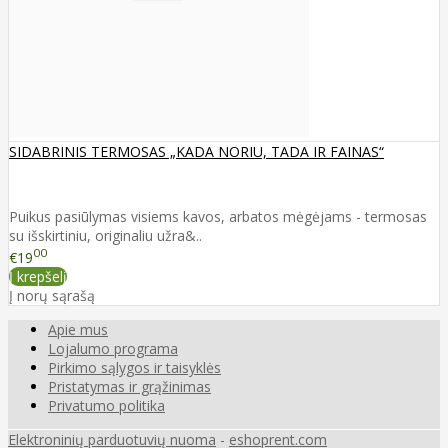
SIDABRINIS TERMOSAS „KADA NORIU, TADA IR FAINAS“
Puikus pasiūlymas visiems kavos, arbatos mėgėjams - termosas
su išskirtiniu, originaliu užra&..
00
€19
Į krepšelį
Į norų sąrašą
Apie mus
Lojalumo programa
Pirkimo sąlygos ir taisyklės
Pristatymas ir grąžinimas
Privatumo politika
Elektroninių parduotuvių nuoma
-
eshoprent.com