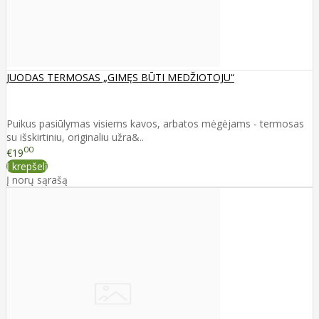
JUODAS TERMOSAS „GIMĘS BŪTI MEDŽIOTOJU“
Puikus pasiūlymas visiems kavos, arbatos mėgėjams - termosas
su išskirtiniu, originaliu užra&..
00
€19
Į krepšelį
Į norų sąrašą