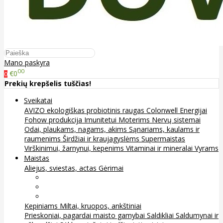
Mano paskyra
00
€0
0
Prekių krepšelis tuščias!
Sveikatai
AVIZO ekologiškas probiotinis raugas
Colonwell
Energijai
Fohow produkcija
Imunitetui
Moterims
Nervų sistemai
Odai, plaukams, nagams, akims
Sąnariams, kaulams ir
raumenims
Širdžiai ir kraujagyslėms
Supermaistas
Virškinimui, žarnynui, kepenims
Vitaminai ir mineralai
Vyrams
Maistas
Aliejus, sviestas, actas
Gėrimai
Arbata
Kava, kakava ir kita
Sultys
Kepiniams
Miltai, kruopos, ankštiniai
Prieskoniai, pagardai maisto gamybai
Saldikliai
Saldumynai ir