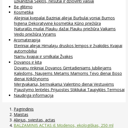
užkandžiai
Sėklos, riešutai ir džiovinti vaisiai
Be glitimo
Kosmetika
Aliejiniai kvepalai
Baziniai aliejai
Burbulai voniai
Burnos
higiena
Dekoratyvinė kosmetika
Kūno priežiūra
Naturalūs muilai
Plaukų dažai
Plaukų priežiūra
Vaikams
Veido priežiūra
Vyrams
Aromaterapija
Eteriniai aliejai
Himalajų druskos lempos ir žvakidės
Kvapai
automobiliui
Namų kvapai ir smilkalai
Žvakės
Dovanos ir kita
Dovanų rinkiniai
Dovanos
Gimtadieniams
Jubiliejams
Kalėdoms, Naujiems Metams
Mamoms
Tėvo dienai
Boso
dienai
Krikštynoms
Mergvakariui, bernvakariui
Valentino dienai
Vestuvėms
Pjaustymo lentelės
Prijuostės
Stikliukai
Taupyklės
Termosai
Naudinga informacija
Pagrindinis
Maistas
Aliejus, sviestas, actas
BALZAMINIS ACTAS iš Modenos, ekologiškas, 250 ml