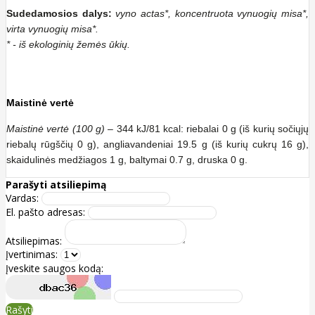
Sudedamosios dalys:
vyno actas*, koncentruota vynuogių misa*,
virta vynuogių misa*.
* - iš ekologinių žemės ūkių.
Maistinė vertė
Maistinė vertė (100 g)
– 344 kJ/81 kcal: riebalai 0 g (iš kurių sočiųjų
riebalų rūgščių 0 g), angliavandeniai 19.5 g (iš kurių cukrų 16 g),
skaidulinės medžiagos 1 g, baltymai 0.7 g, druska 0 g.
Parašyti atsiliepimą
Vardas:
El. pašto adresas:
Atsiliepimas:
Įvertinimas:
Įveskite saugos kodą:
Rašyti