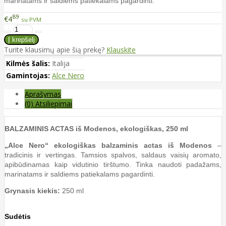
marinatams ir saldiems patiekalams pagardinti.
89
€4
su PVM
Turite klausimų apie šią prekę?
Klauskite
Kilmės šalis:
Italija
Gamintojas:
Alce Nero
Aprašymas
(0) Atsiliepimai
BALZAMINIS ACTAS iš Modenos, ekologiškas, 250 ml
„Alce Nero“ ekologiškas balzaminis actas iš Modenos
–
tradicinis ir vertingas. Tamsios spalvos, saldaus vaisių aromato,
apibūdinamas kaip vidutinio tirštumo. Tinka naudoti padažams,
marinatams ir saldiems patiekalams pagardinti.
Grynasis kiekis:
250 ml
Sudėtis