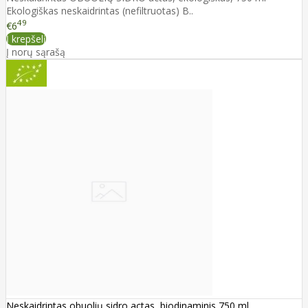
Ekologiškas neskaidrintas (nefiltruotas) B..
49
€6
Į krepšelį
Į norų sąrašą
Neskaidrintas obuolių sidro actas, biodinaminis 750 ml