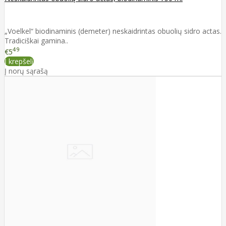
„Voelkel“ biodinaminis (demeter) neskaidrintas obuolių sidro actas.
Tradiciškai gamina..
49
€5
Į krepšelį
Į norų sąrašą