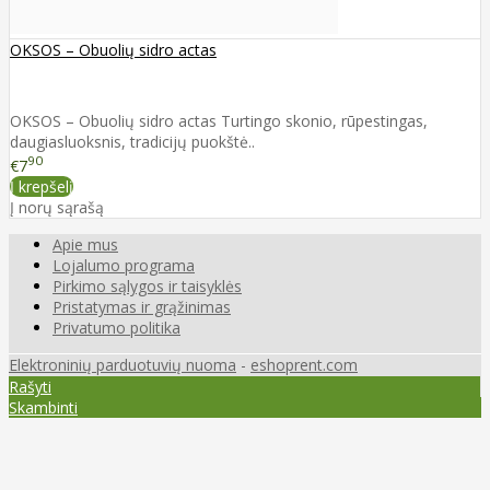
OKSOS – Obuolių sidro actas
OKSOS – Obuolių sidro actas Turtingo skonio, rūpestingas,
daugiasluoksnis, tradicijų puokštė..
90
€7
Į krepšelį
Į norų sąrašą
Apie mus
Lojalumo programa
Pirkimo sąlygos ir taisyklės
Pristatymas ir grąžinimas
Privatumo politika
Elektroninių parduotuvių nuoma
-
eshoprent.com
Rašyti
Skambinti