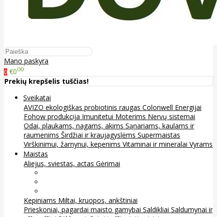
Mano paskyra
00
€0
0
Prekių krepšelis tuščias!
Sveikatai
AVIZO ekologiškas probiotinis raugas
Colonwell
Energijai
Fohow produkcija
Imunitetui
Moterims
Nervų sistemai
Odai, plaukams, nagams, akims
Sąnariams, kaulams ir
raumenims
Širdžiai ir kraujagyslėms
Supermaistas
Virškinimui, žarnynui, kepenims
Vitaminai ir mineralai
Vyrams
Maistas
Aliejus, sviestas, actas
Gėrimai
Arbata
Kava, kakava ir kita
Sultys
Kepiniams
Miltai, kruopos, ankštiniai
Prieskoniai, pagardai maisto gamybai
Saldikliai
Saldumynai ir