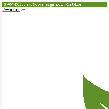
+37061406635
info@dovanaisgamtos.lt
Kontaktai
Navigacija