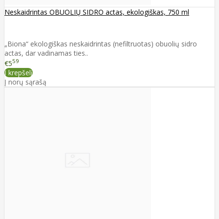
Neskaidrintas OBUOLIŲ SIDRO actas, ekologiškas, 750 ml
„Biona“ ekologiškas neskaidrintas (nefiltruotas) obuolių sidro
actas, dar vadinamas ties..
59
€5
Į krepšelį
Į norų sąrašą