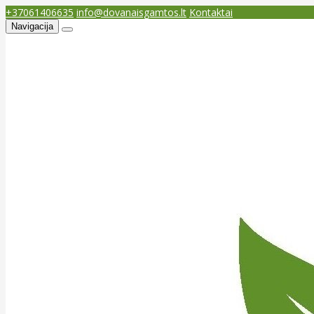
+37061406635
info@dovanaisgamtos.lt
Kontaktai
Navigacija