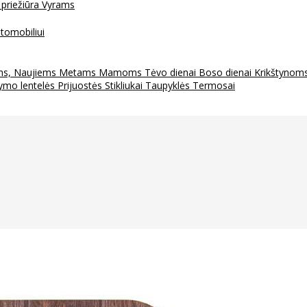
 priežiūra
Vyrams
tomobiliui
ms, Naujiems Metams
Mamoms
Tėvo dienai
Boso dienai
Krikštynom
ymo lentelės
Prijuostės
Stikliukai
Taupyklės
Termosai