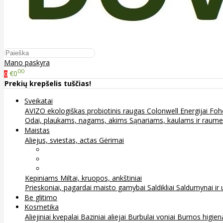
Mano paskyra
00
€0
0
Prekių krepšelis tuščias!
Sveikatai
AVIZO ekologiškas probiotinis raugas
Colonwell
Energijai
Foh
Odai, plaukams, nagams, akims
Sąnariams, kaulams ir raum
Maistas
Aliejus, sviestas, actas
Gėrimai
Arbata
Kava, kakava ir kita
Sultys
Kepiniams
Miltai, kruopos, ankštiniai
Prieskoniai, pagardai maisto gamybai
Saldikliai
Saldumynai ir 
Be glitimo
Kosmetika
Aliejiniai kvepalai
Baziniai aliejai
Burbulai voniai
Burnos higie