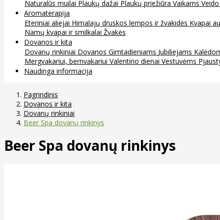
Naturalūs muilai
Plaukų dažai
Plaukų priežiūra
Vaikams
Veido
Aromaterapija
Eteriniai aliejai
Himalajų druskos lempos ir žvakidės
Kvapai au
Namų kvapai ir smilkalai
Žvakės
Dovanos ir kita
Dovanų rinkiniai
Dovanos
Gimtadieniams
Jubiliejams
Kalėdo
Mergvakariui, bernvakariui
Valentino dienai
Vestuvėms
Pjaust
Naudinga informacija
Pagrindinis
Dovanos ir kita
Dovanų rinkiniai
Beer Spa dovanų rinkinys
Beer Spa dovanų rinkinys