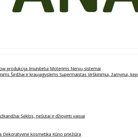
ow produkcija
Imunitetui
Moterims
Nervų sistemai
enims
Širdžiai ir kraujagyslėms
Supermaistas
Virškinimui, žarnynui, k
užkandžiai
Sėklos, riešutai ir džiovinti vaisiai
na
Dekoratyvinė kosmetika
Kūno priežiūra