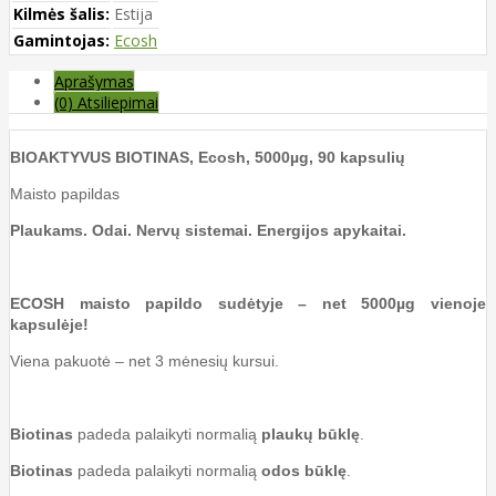
Kilmės šalis:
Estija
Gamintojas:
Ecosh
Aprašymas
(0) Atsiliepimai
BIOAKTYVUS BIOTINAS, Ecosh, 5000µg, 90 kapsulių
Maisto papildas
Plaukams. Odai. Nervų sistemai. Energijos apykaitai.
ECOSH maisto papildo sudėtyje – net 5000µg vienoje
kapsulėje!
Viena pakuotė – net 3 mėnesių kursui.
Biotinas
padeda palaikyti normalią
plaukų būklę
.
Biotinas
padeda palaikyti normalią
odos būklę
.