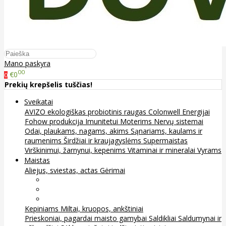
Mano paskyra
00
€0
0
Prekių krepšelis tuščias!
Sveikatai
AVIZO ekologiškas probiotinis raugas
Colonwell
Energijai
Fohow produkcija
Imunitetui
Moterims
Nervų sistemai
Odai, plaukams, nagams, akims
Sąnariams, kaulams ir
raumenims
Širdžiai ir kraujagyslėms
Supermaistas
Virškinimui, žarnynui, kepenims
Vitaminai ir mineralai
Vyrams
Maistas
Aliejus, sviestas, actas
Gėrimai
Arbata
Kava, kakava ir kita
Sultys
Kepiniams
Miltai, kruopos, ankštiniai
Prieskoniai, pagardai maisto gamybai
Saldikliai
Saldumynai ir