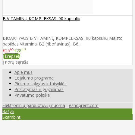
B VITAMINŲ KOMPLEKSAS. 90 kapsulių
BIOAKTYVUS B VITAMINŲ KOMPLEKSAS, 90 kapsulių Maisto
papildas Vitaminai B2 (riboflavinas), B6,..
65
50
€25
€28
Į krepšelį
Į norų sąrašą
Apie mus
Lojalumo programa
Pirkimo sąlygos ir taisyklės
Pristatymas ir grąžinimas
Privatumo politika
Elektroninių parduotuvių nuoma
-
eshoprent.com
Rašyti
Skambinti