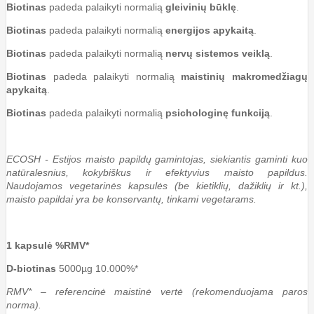
Biotinas
padeda palaikyti normalią
gleivinių būklę
.
Biotinas
padeda palaikyti normalią
energijos apykaitą
.
Biotinas
padeda palaikyti normalią
nervų sistemos veiklą
.
Biotinas
padeda palaikyti normalią
maistinių makromedžiagų
apykaitą
.
Biotinas
padeda palaikyti normalią
psichologinę funkciją
.
ECOSH - Estijos maisto papildų gamintojas, siekiantis gaminti kuo
natūralesnius, kokybiškus ir efektyvius maisto papildus.
Naudojamos vegetarinės kapsulės (be kietiklių, dažiklių ir kt.),
maisto papildai yra be konservantų, tinkami vegetarams.
1 kapsulė %RMV*
D-biotinas
5000µg 10.000%*
RMV* – referencinė maistinė vertė (rekomenduojama paros
norma).