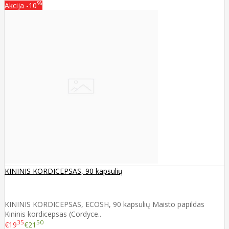
%
Akcija
-10
KININIS KORDICEPSAS, 90 kapsulių
KININIS KORDICEPSAS, ECOSH, 90 kapsulių Maisto papildas
Kininis kordicepsas (Cordyce..
35
50
€19
€21