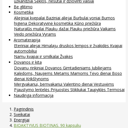
užkandžiai
Sėklos, riešutai ir džiovinti vaisiai
Be glitimo
Kosmetika
Aliejiniai kvepalai
Baziniai aliejai
Burbulai voniai
Burnos
higiena
Dekoratyvinė kosmetika
Kūno priežiūra
Naturalūs muilai
Plaukų dažai
Plaukų priežiūra
Vaikams
Veido priežiūra
Vyrams
Aromaterapija
Eteriniai aliejai
Himalajų druskos lempos ir žvakidės
Kvapai
automobiliui
Namų kvapai ir smilkalai
Žvakės
Dovanos ir kita
Dovanų rinkiniai
Dovanos
Gimtadieniams
Jubiliejams
Kalėdoms, Naujiems Metams
Mamoms
Tėvo dienai
Boso
dienai
Krikštynoms
Mergvakariui, bernvakariui
Valentino dienai
Vestuvėms
Pjaustymo lentelės
Prijuostės
Stikliukai
Taupyklės
Termosai
Naudinga informacija
Pagrindinis
Sveikatai
Energijai
BIOAKTYVUS BIOTINAS. 90 kapsulių