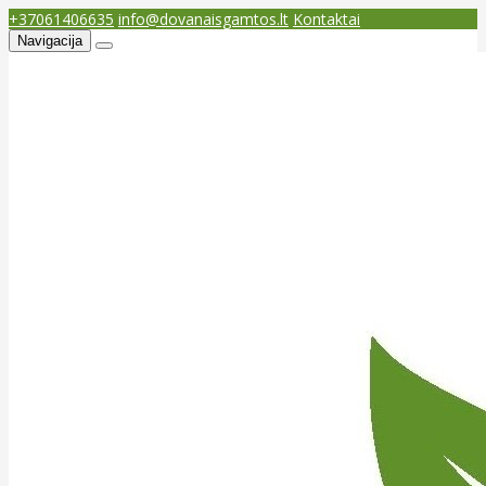
+37061406635
info@dovanaisgamtos.lt
Kontaktai
Navigacija