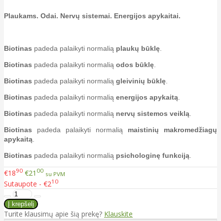
Plaukams. Odai. Nervų sistemai. Energijos apykaitai.
Biotinas
padeda palaikyti normalią
plaukų būklę
.
Biotinas
padeda palaikyti normalią
odos būklę
.
Biotinas
padeda palaikyti normalią
gleivinių būklę
.
Biotinas
padeda palaikyti normalią
energijos apykaitą
.
Biotinas
padeda palaikyti normalią
nervų sistemos veiklą
.
Biotinas
padeda palaikyti normalią
maistinių makromedžiagų
apykaitą
.
Biotinas
padeda palaikyti normalią
psichologinę funkciją
.
90
00
€18
€21
su PVM
10
Sutaupote - €2
Turite klausimų apie šią prekę?
Klauskite