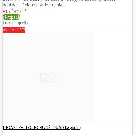
papildas Selenas padeda pala..
75
50
€15
€17
Į krepšelį
Į norų sąrašą
%
Akcija
-10
BIOAKTYVI FOLIO RŪGŠTIS. 90 kapsulių