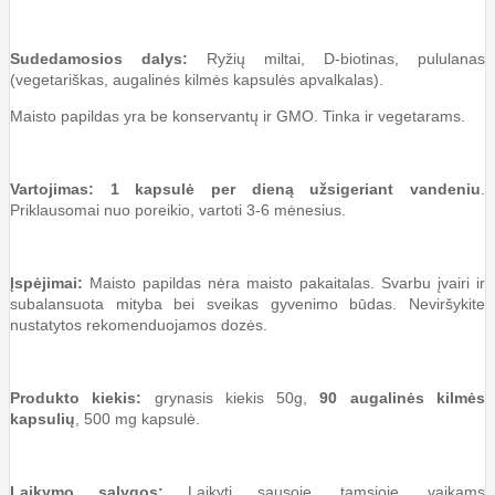
Sudedamosios dalys:
Ryžių miltai, D-biotinas, pululanas
(vegetariškas, augalinės kilmės kapsulės apvalkalas).
Maisto papildas yra be konservantų ir GMO. Tinka ir vegetarams.
Vartojimas: 1 kapsulė per dieną užsigeriant vandeniu
.
Priklausomai nuo poreikio, vartoti 3-6 mėnesius.
Įspėjimai:
Maisto papildas nėra maisto pakaitalas. Svarbu įvairi ir
subalansuota mityba bei sveikas gyvenimo būdas. Neviršykite
nustatytos rekomenduojamos dozės.
Produkto kiekis:
grynasis kiekis 50g,
90 augalinės kilmės
kapsulių
, 500 mg kapsulė.
Laikymo sąlygos:
Laikyti sausoje, tamsioje, vaikams