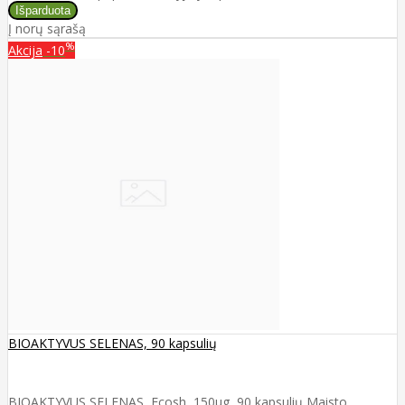
Į norų sąrašą
%
Akcija
-10
BIOAKTYVUS SELENAS, 90 kapsulių
BIOAKTYVUS SELENAS, Ecosh, 150μg, 90 kapsulių Maisto