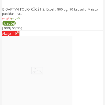
BIOAKTYVI FOLIO RŪGŠTIS, Ecosh, 800 µg, 90 kapsulių Maisto
papildas Vit..
80
00
€10
€12
Į krepšelį
Į norų sąrašą
%
Akcija
-10