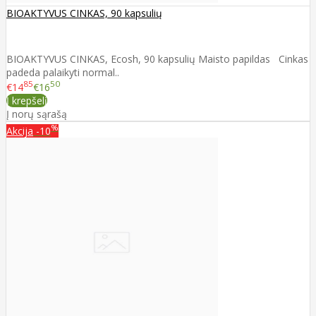
BIOAKTYVUS CINKAS, 90 kapsulių
BIOAKTYVUS CINKAS, Ecosh, 90 kapsulių Maisto papildas Cinkas
padeda palaikyti normal..
85
50
€14
€16
Į krepšelį
Į norų sąrašą
%
Akcija
-10