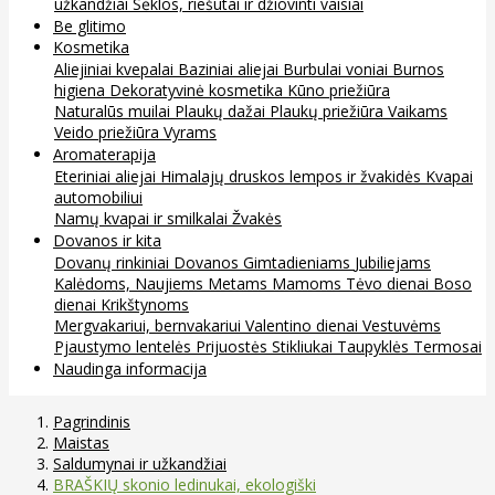
užkandžiai
Sėklos, riešutai ir džiovinti vaisiai
Be glitimo
Kosmetika
Aliejiniai kvepalai
Baziniai aliejai
Burbulai voniai
Burnos
higiena
Dekoratyvinė kosmetika
Kūno priežiūra
Naturalūs muilai
Plaukų dažai
Plaukų priežiūra
Vaikams
Veido priežiūra
Vyrams
Aromaterapija
Eteriniai aliejai
Himalajų druskos lempos ir žvakidės
Kvapai
automobiliui
Namų kvapai ir smilkalai
Žvakės
Dovanos ir kita
Dovanų rinkiniai
Dovanos
Gimtadieniams
Jubiliejams
Kalėdoms, Naujiems Metams
Mamoms
Tėvo dienai
Boso
dienai
Krikštynoms
Mergvakariui, bernvakariui
Valentino dienai
Vestuvėms
Pjaustymo lentelės
Prijuostės
Stikliukai
Taupyklės
Termosai
Naudinga informacija
Pagrindinis
Maistas
Saldumynai ir užkandžiai
BRAŠKIŲ skonio ledinukai, ekologiški