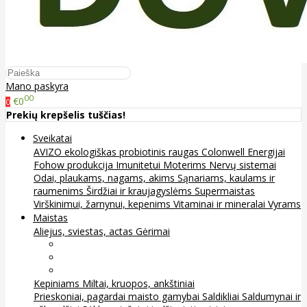
Mano paskyra
00
€0
0
Prekių krepšelis tuščias!
Sveikatai
AVIZO ekologiškas probiotinis raugas
Colonwell
Energijai
Fohow produkcija
Imunitetui
Moterims
Nervų sistemai
Odai, plaukams, nagams, akims
Sąnariams, kaulams ir
raumenims
Širdžiai ir kraujagyslėms
Supermaistas
Virškinimui, žarnynui, kepenims
Vitaminai ir mineralai
Vyrams
Maistas
Aliejus, sviestas, actas
Gėrimai
Arbata
Kava, kakava ir kita
Sultys
Kepiniams
Miltai, kruopos, ankštiniai
Prieskoniai, pagardai maisto gamybai
Saldikliai
Saldumynai ir