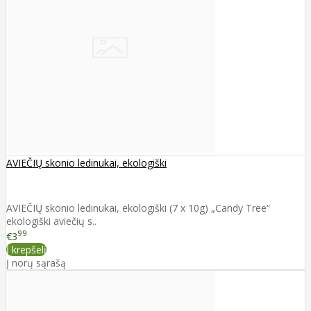
AVIEČIŲ skonio ledinukai, ekologiški
AVIEČIŲ skonio ledinukai, ekologiški (7 x 10g) „Candy Tree“
ekologiški aviečių s..
99
€3
Į krepšelį
Į norų sąrašą