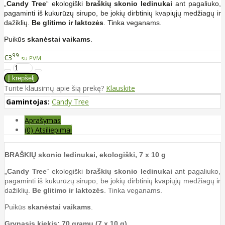
„
Candy Tree
“ ekologiški
braškių skonio ledinukai
ant pagaliuko,
pagaminti iš kukurūzų sirupo, be jokių dirbtinių kvapiųjų medžiagų ir
dažiklių.
Be glitimo ir laktozės
. Tinka veganams.
Puikūs
skanėstai vaikams
.
99
€3
su PVM
Turite klausimų apie šią prekę?
Klauskite
Gamintojas:
Candy Tree
Aprašymas
(0) Atsiliepimai
BRAŠKIŲ skonio ledinukai, ekologiški, 7 x 10 g
„
Candy Tree
“ ekologiški
braškių skonio ledinukai
ant pagaliuko,
pagaminti iš kukurūzų sirupo, be jokių dirbtinių kvapiųjų medžiagų ir
dažiklių.
Be glitimo ir laktozės
. Tinka veganams.
Puikūs
skanėstai vaikams
.
Grynasis kiekis: 70 gramų (7 x 10 g)