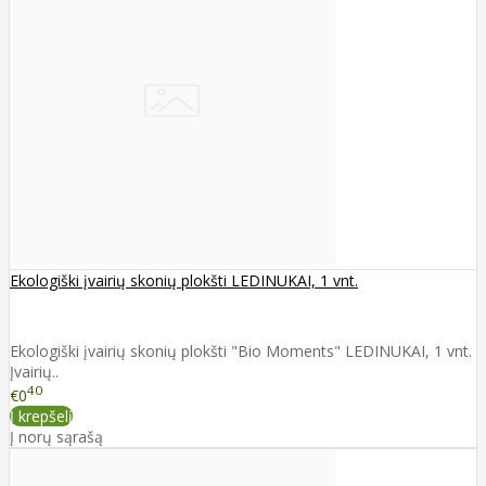
Ekologiški įvairių skonių plokšti LEDINUKAI, 1 vnt.
Ekologiški įvairių skonių plokšti "Bio Moments" LEDINUKAI, 1 vnt.
Įvairių..
40
€0
Į krepšelį
Į norų sąrašą