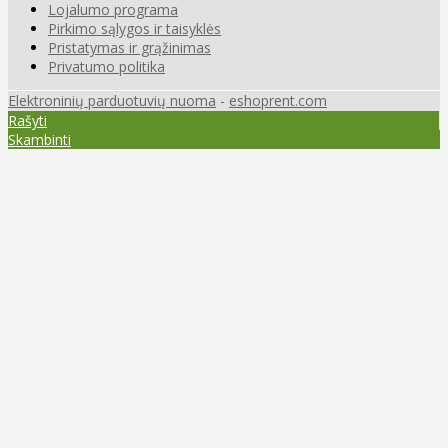
Lojalumo programa
Pirkimo sąlygos ir taisyklės
Pristatymas ir grąžinimas
Privatumo politika
Elektroninių parduotuvių nuoma
-
eshoprent.com
Rašyti
Skambinti