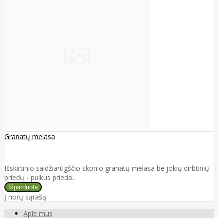
Granatų melasa
Išskirtinio saldžiarūgščio skonio granatų melasa be jokių dirbtinių
priedų - puikus prieda..
Į norų sąrašą
Apie mus