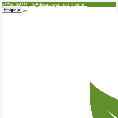
+37061406635
info@dovanaisgamtos.lt
Kontaktai
Navigacija