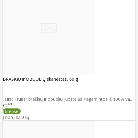
BRAŠKIŲ ir OBUOLIŲ skanėstas, 60 g
„First Fruits“ braškių ir obuolių juostelės Pagamintos iš 100% va..
49
€2
Į krepšelį
Į norų sąrašą