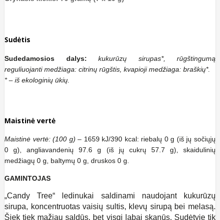
Sudėtis
Sudedamosios dalys:
kukurūzų sirupas*, rūgštingumą
reguliuojanti medžiaga: citrinų rūgštis, kvapioji medžiaga: braškių*.
* – iš ekologinių ūkių.
Maistinė vertė
Maistinė vertė: (100 g)
– 1659 kJ/390 kcal: riebalų 0 g (iš jų sočiųjų
0 g), angliavandenių 97.6 g (iš jų cukrų 57.7 g), skaidulinių
medžiagų 0 g, baltymų 0 g, druskos 0 g.
GAMINTOJAS
„Candy Tree“ ledinukai saldinami naudojant kukurūzų
sirupa, koncentruotas vaisių sultis, klevų sirupą bei melasą.
Šiek tiek mažiau saldūs, bet visgi labai skanūs. Sudėtyje tik