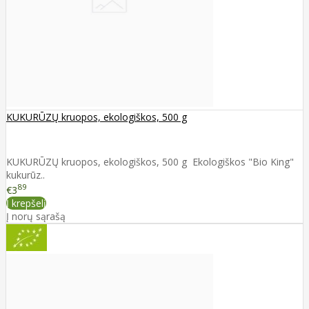
KUKURŪZŲ kruopos, ekologiškos, 500 g
KUKURŪZŲ kruopos, ekologiškos, 500 g Ekologiškos "Bio King"
kukurūz..
89
€3
Į krepšelį
Į norų sąrašą