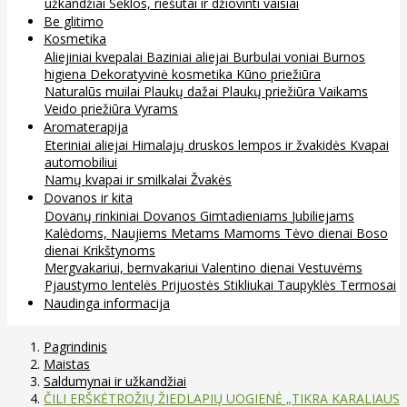
užkandžiai
Sėklos, riešutai ir džiovinti vaisiai
Be glitimo
Kosmetika
Aliejiniai kvepalai
Baziniai aliejai
Burbulai voniai
Burnos
higiena
Dekoratyvinė kosmetika
Kūno priežiūra
Naturalūs muilai
Plaukų dažai
Plaukų priežiūra
Vaikams
Veido priežiūra
Vyrams
Aromaterapija
Eteriniai aliejai
Himalajų druskos lempos ir žvakidės
Kvapai
automobiliui
Namų kvapai ir smilkalai
Žvakės
Dovanos ir kita
Dovanų rinkiniai
Dovanos
Gimtadieniams
Jubiliejams
Kalėdoms, Naujiems Metams
Mamoms
Tėvo dienai
Boso
dienai
Krikštynoms
Mergvakariui, bernvakariui
Valentino dienai
Vestuvėms
Pjaustymo lentelės
Prijuostės
Stikliukai
Taupyklės
Termosai
Naudinga informacija
Pagrindinis
Maistas
Saldumynai ir užkandžiai
ČILI ERŠKĖTROŽIŲ ŽIEDLAPIŲ UOGIENĖ „TIKRA KARALIAUS