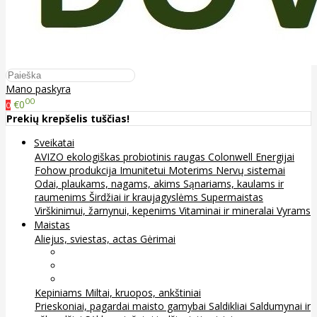
Mano paskyra
00
€0
0
Prekių krepšelis tuščias!
Sveikatai
AVIZO ekologiškas probiotinis raugas
Colonwell
Energijai
Fohow produkcija
Imunitetui
Moterims
Nervų sistemai
Odai, plaukams, nagams, akims
Sąnariams, kaulams ir
raumenims
Širdžiai ir kraujagyslėms
Supermaistas
Virškinimui, žarnynui, kepenims
Vitaminai ir mineralai
Vyrams
Maistas
Aliejus, sviestas, actas
Gėrimai
Arbata
Kava, kakava ir kita
Sultys
Kepiniams
Miltai, kruopos, ankštiniai
Prieskoniai, pagardai maisto gamybai
Saldikliai
Saldumynai ir