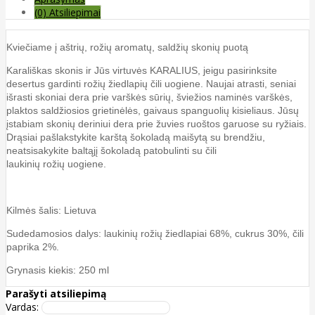
(0) Atsiliepimai
Kviečiame į aštrių, rožių aromatų, saldžių skonių puotą
Karališkas skonis ir Jūs virtuvės KARALIUS, jeigu pasirinksite
desertus gardinti rožių žiedlapių čili uogiene. Naujai atrasti, seniai
išrasti skoniai dera prie varškės sūrių, šviežios naminės varškės,
plaktos saldžiosios grietinėlės, gaivaus spanguolių kisieliaus. Jūsų
įstabiam skonių deriniui dera prie žuvies ruoštos garuose su ryžiais.
Drąsiai pašlakstykite karštą šokoladą maišytą su brendžiu,
neatsisakykite baltąjį šokoladą patobulinti su čili
laukinių rožių uogiene.
Kilmės šalis: Lietuva
Sudedamosios dalys: laukinių rožių žiedlapiai 68%, cukrus 30%, čili
paprika 2%.
Grynasis kiekis: 250 ml
Parašyti atsiliepimą
Vardas: