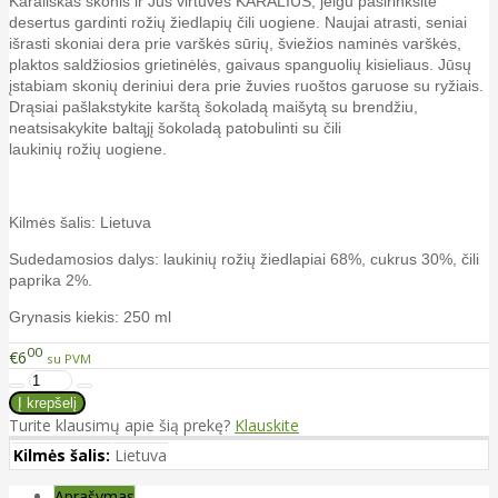
Karališkas skonis ir Jūs virtuvės KARALIUS, jeigu pasirinksite
desertus gardinti rožių žiedlapių čili uogiene. Naujai atrasti, seniai
išrasti skoniai dera prie varškės sūrių, šviežios naminės varškės,
plaktos saldžiosios grietinėlės, gaivaus spanguolių kisieliaus. Jūsų
įstabiam skonių deriniui dera prie žuvies ruoštos garuose su ryžiais.
Drąsiai pašlakstykite karštą šokoladą maišytą su brendžiu,
neatsisakykite baltąjį šokoladą patobulinti su čili
laukinių rožių uogiene.
Kilmės šalis: Lietuva
Sudedamosios dalys: laukinių rožių žiedlapiai 68%, cukrus 30%, čili
paprika 2%.
Grynasis kiekis: 250 ml
00
€6
su PVM
Turite klausimų apie šią prekę?
Klauskite
Kilmės šalis:
Lietuva
Aprašymas