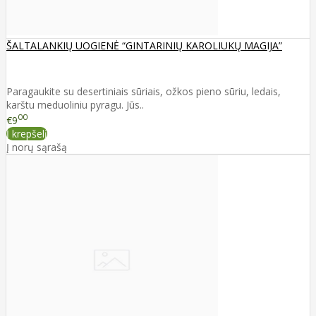
ŠALTALANKIŲ UOGIENĖ “GINTARINIŲ KAROLIUKŲ MAGIJA”
Paragaukite su desertiniais sūriais, ožkos pieno sūriu, ledais,
karštu meduoliniu pyragu. Jūs..
00
€9
Į krepšelį
Į norų sąrašą