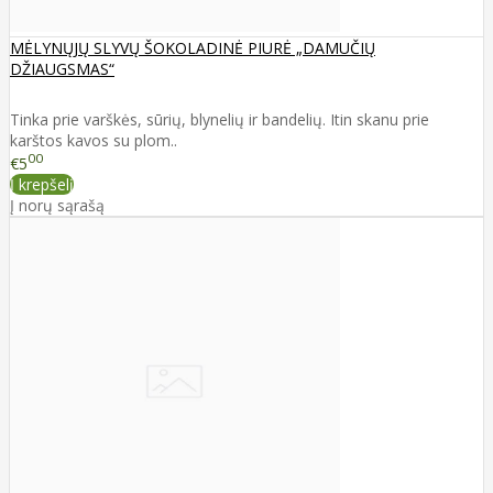
MĖLYNŲJŲ SLYVŲ ŠOKOLADINĖ PIURĖ „DAMUČIŲ
DŽIAUGSMAS“
Tinka prie varškės, sūrių, blynelių ir bandelių. Itin skanu prie
karštos kavos su plom..
00
€5
Į krepšelį
Į norų sąrašą