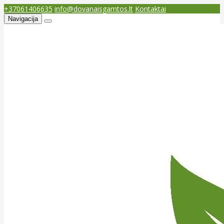
+37061406635
info@dovanaisgamtos.lt
Kontaktai
Navigacija