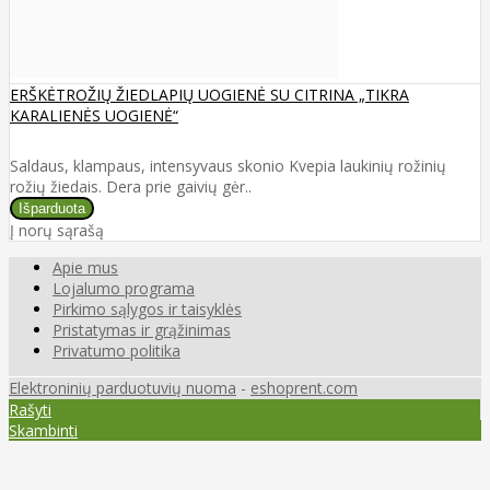
ERŠKĖTROŽIŲ ŽIEDLAPIŲ UOGIENĖ SU CITRINA „TIKRA
KARALIENĖS UOGIENĖ“
Saldaus, klampaus, intensyvaus skonio Kvepia laukinių rožinių
rožių žiedais. Dera prie gaivių gėr..
Į norų sąrašą
Apie mus
Lojalumo programa
Pirkimo sąlygos ir taisyklės
Pristatymas ir grąžinimas
Privatumo politika
Elektroninių parduotuvių nuoma
-
eshoprent.com
Rašyti
Skambinti