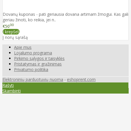
Dovanų kuponas - pati geriausia dovana artimam žmogui. Kas gali
geriau žinoti, ko reikia, jei n..
00
€50
Į krepšelį
Į norų sąrašą
Apie mus
Lojalumo programa
Pirkimo sąlygos ir taisyklės
Pristatymas ir grąžinimas
Privatumo politika
Elektroninių parduotuvių nuoma
-
eshoprent.com
Rašyti
Skambinti