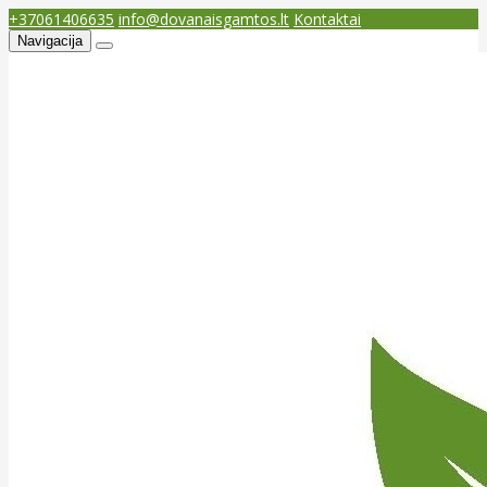
+37061406635
info@dovanaisgamtos.lt
Kontaktai
Navigacija