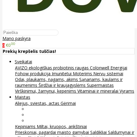
Mano paskyra
00
€0
0
Prekių krepšelis tuščias!
Sveikatai
AVIZO ekologiškas probiotinis raugas
Colonwell
Energijai
Fohow produkcija
Imunitetui
Moterims
Nervų sistemai
Odai, plaukams, nagams, akims
Sąnariams, kaulams ir
raumenims
Širdžiai ir kraujagyslėms
Supermaistas
Virškinimui, žarnynui, kepenims
Vitaminai ir mineralai
Vyrams
Maistas
Aliejus, sviestas, actas
Gėrimai
Arbata
Kava, kakava ir kita
Sultys
Kepiniams
Miltai, kruopos, ankštiniai
Prieskoniai, pagardai maisto gamybai
Saldikliai
Saldumynai ir