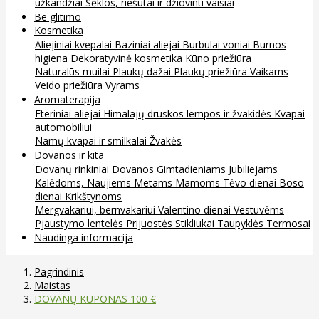
užkandžiai
Sėklos, riešutai ir džiovinti vaisiai
Be glitimo
Kosmetika
Aliejiniai kvepalai
Baziniai aliejai
Burbulai voniai
Burnos
higiena
Dekoratyvinė kosmetika
Kūno priežiūra
Naturalūs muilai
Plaukų dažai
Plaukų priežiūra
Vaikams
Veido priežiūra
Vyrams
Aromaterapija
Eteriniai aliejai
Himalajų druskos lempos ir žvakidės
Kvapai
automobiliui
Namų kvapai ir smilkalai
Žvakės
Dovanos ir kita
Dovanų rinkiniai
Dovanos
Gimtadieniams
Jubiliejams
Kalėdoms, Naujiems Metams
Mamoms
Tėvo dienai
Boso
dienai
Krikštynoms
Mergvakariui, bernvakariui
Valentino dienai
Vestuvėms
Pjaustymo lentelės
Prijuostės
Stikliukai
Taupyklės
Termosai
Naudinga informacija
Pagrindinis
Maistas
DOVANŲ KUPONAS 100 €