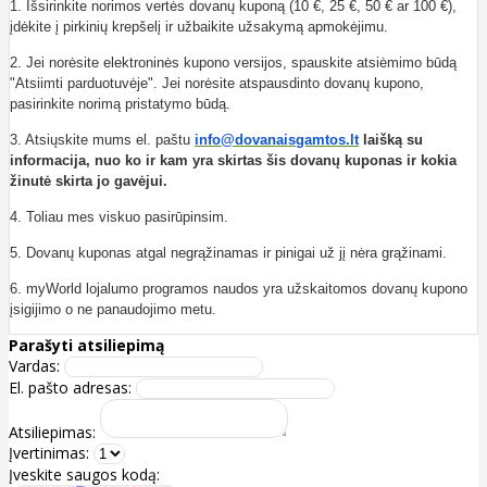
1. Išsirinkite norimos vertės dovanų kuponą (10 €, 25 €, 50 € ar 100 €),
įdėkite į pirkinių krepšelį ir užbaikite užsakymą apmokėjimu.
2. Jei norėsite elektroninės kupono versijos, spauskite atsiėmimo būdą
"Atsiimti parduotuvėje". Jei norėsite atspausdinto dovanų kupono,
pasirinkite norimą pristatymo būdą.
3. Atsiųskite mums el. paštu
info@dovanaisgamtos.lt
laišką su
informacija, nuo ko ir kam yra skirtas šis dovanų kuponas ir kokia
žinutė skirta jo gavėjui.
4. Toliau mes viskuo pasirūpinsim.
5. Dovanų kuponas atgal negrąžinamas ir pinigai už jį nėra grąžinami.
6. myWorld lojalumo programos naudos yra užskaitomos dovanų kupono
įsigijimo o ne panaudojimo metu.
Parašyti atsiliepimą
Vardas:
El. pašto adresas:
Atsiliepimas:
Įvertinimas:
Įveskite saugos kodą: