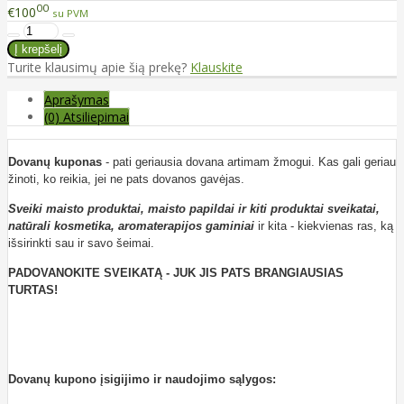
00
€100
su PVM
Turite klausimų apie šią prekę?
Klauskite
Aprašymas
(0) Atsiliepimai
Dovanų kuponas
- pati geriausia dovana artimam žmogui. Kas gali geriau
žinoti, ko reikia, jei ne pats dovanos gavėjas.
Sveiki maisto produktai, maisto papildai ir kiti produktai sveikatai,
natūrali kosmetika, aromaterapijos gaminiai
ir kita - kiekvienas ras, ką
išsirinkti sau ir savo šeimai.
PADOVANOKITE SVEIKATĄ - JUK JIS PATS BRANGIAUSIAS
TURTAS!
Dovanų kupono įsigijimo ir naudojimo sąlygos: