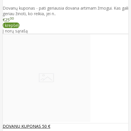
Dovanų kuponas - pati geriausia dovana artimam žmogui. Kas gali
geriau žinoti, ko reikia, jei n..
00
€25
Į krepšelį
Į norų sąrašą
DOVANŲ KUPONAS 50 €