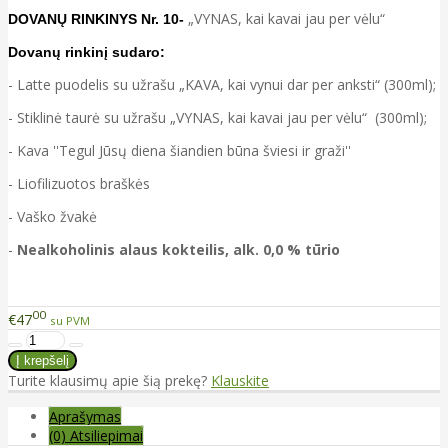
„VYNAS, kai kavai jau per vėlu“
DOVANŲ RINKINYS Nr. 10-
Dovanų rinkinį sudaro:
- Latte puodelis su užrašu „KAVA, kai vynui dar per anksti“ (300ml);
- Stiklinė taurė su užrašu „VYNAS, kai kavai jau per vėlu“ (300ml);
- Kava ''Tegul Jūsų diena šiandien būna šviesi ir graži''
-
Liofilizuotos braškės
- Vaško žvakė
-
Nealkoholinis alaus kokteilis, alk. 0,0 % tūrio
00
€47
su PVM
Turite klausimų apie šią prekę?
Klauskite
Aprašymas
(0) Atsiliepimai