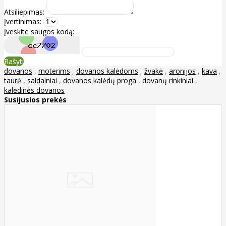
Atsiliepimas:
Įvertinimas:
Įveskite saugos kodą:
Rašyti
dovanos
,
moterims
,
dovanos kalėdoms
,
žvakė
,
aronijos
,
kava
,
taurė
,
saldainiai
,
dovanos kalėdų proga
,
dovanų rinkiniai
,
kalėdinės dovanos
Susijusios prekės