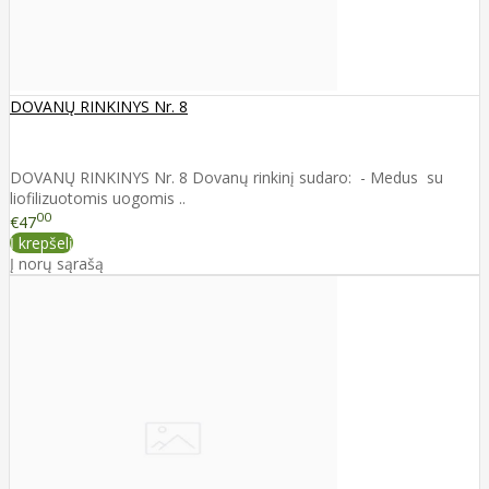
DOVANŲ RINKINYS Nr. 8
DOVANŲ RINKINYS Nr. 8 Dovanų rinkinį sudaro: - Medus su
liofilizuotomis uogomis ..
00
€47
Į krepšelį
Į norų sąrašą