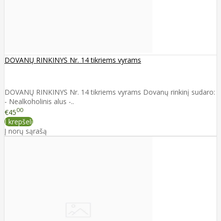
DOVANŲ RINKINYS Nr. 14 tikriems vyrams
DOVANŲ RINKINYS Nr. 14 tikriems vyrams Dovanų rinkinį sudaro:
- Nealkoholinis alus -..
00
€45
Į krepšelį
Į norų sąrašą