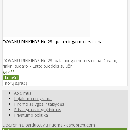
DOVANŲ RINKINYS Nr. 28 - palaiminga moters diena
DOVANŲ RINKINYS Nr. 28- palaiminga moters diena Dovanų
rinkinį sudaro: - Latte puodelis su užr..
00
€47
Į krepšelį
Į norų sąrašą
Apie mus
Lojalumo programa
Pirkimo sąlygos ir taisyklės
Pristatymas ir grąžinimas
Privatumo politika
Elektroninių parduotuvių nuoma
-
eshoprent.com