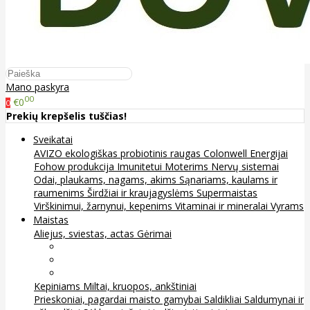
Mano paskyra
00
€0
0
Prekių krepšelis tuščias!
Sveikatai
AVIZO ekologiškas probiotinis raugas
Colonwell
Energijai
Fohow produkcija
Imunitetui
Moterims
Nervų sistemai
Odai, plaukams, nagams, akims
Sąnariams, kaulams ir
raumenims
Širdžiai ir kraujagyslėms
Supermaistas
Virškinimui, žarnynui, kepenims
Vitaminai ir mineralai
Vyrams
Maistas
Aliejus, sviestas, actas
Gėrimai
Arbata
Kava, kakava ir kita
Sultys
Kepiniams
Miltai, kruopos, ankštiniai
Prieskoniai, pagardai maisto gamybai
Saldikliai
Saldumynai ir