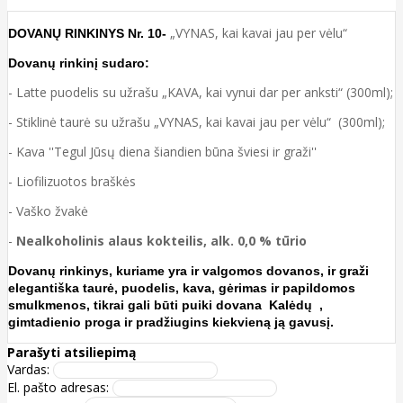
„VYNAS, kai kavai jau per vėlu“
DOVANŲ RINKINYS Nr. 10-
Dovanų rinkinį sudaro:
- Latte puodelis su užrašu „KAVA, kai vynui dar per anksti“ (300ml);
- Stiklinė taurė su užrašu „VYNAS, kai kavai jau per vėlu“ (300ml);
- Kava ''Tegul Jūsų diena šiandien būna šviesi ir graži''
-
Liofilizuotos braškės
- Vaško žvakė
-
Nealkoholinis alaus kokteilis, alk. 0,0 % tūrio
Dovanų rinkinys, kuriame yra ir valgomos dovanos, ir graži
elegantiška taurė, puodelis, kava, gėrimas ir papildomos
smulkmenos, tikrai gali būti puiki dovana Kalėdų ,
gimtadienio proga ir pradžiugins kiekvieną ją gavusį.
Parašyti atsiliepimą
Vardas:
El. pašto adresas: