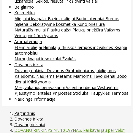
užkandžiai
Sėklos, riešutai ir džiovinti vaisiai
Be glitimo
Kosmetika
Aliejiniai kvepalai
Baziniai aliejai
Burbulai voniai
Burnos
higiena
Dekoratyvinė kosmetika
Kūno priežiūra
Naturalūs muilai
Plaukų dažai
Plaukų priežiūra
Vaikams
Veido priežiūra
Vyrams
Aromaterapija
Eteriniai aliejai
Himalajų druskos lempos ir žvakidės
Kvapai
automobiliui
Namų kvapai ir smilkalai
Žvakės
Dovanos ir kita
Dovanų rinkiniai
Dovanos
Gimtadieniams
Jubiliejams
Kalėdoms, Naujiems Metams
Mamoms
Tėvo dienai
Boso
dienai
Krikštynoms
Mergvakariui, bernvakariui
Valentino dienai
Vestuvėms
Pjaustymo lentelės
Prijuostės
Stikliukai
Taupyklės
Termosai
Naudinga informacija
Pagrindinis
Dovanos ir kita
Dovanų rinkiniai
DOVANŲ RINKINYS Nr. 10 „VYNAS, kai kavai jau per vėlu“