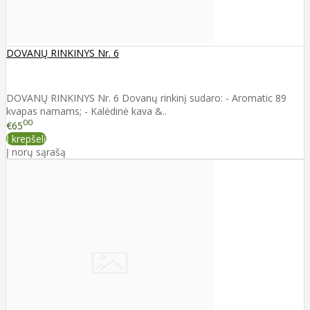
DOVANŲ RINKINYS Nr. 6
DOVANŲ RINKINYS Nr. 6 Dovanų rinkinį sudaro: - Aromatic 89
kvapas namams; - Kalėdinė kava &..
00
€65
Į krepšelį
Į norų sąrašą