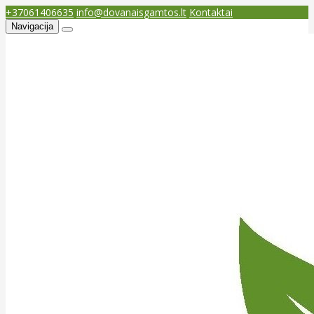
+37061406635
info@dovanaisgamtos.lt
Kontaktai
Navigacija