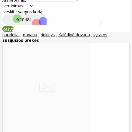
Atsiliepimas:
Įvertinimas:
Įveskite saugos kodą:
Rašyti
puodeliai
,
dovana
,
rinkinys
,
Kalėdinė dovana
,
vyrams
Susijusios prekės