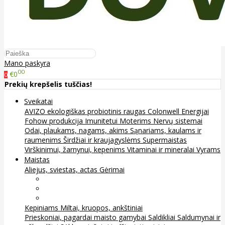
Mano paskyra
00
€0
0
Prekių krepšelis tuščias!
Sveikatai
AVIZO ekologiškas probiotinis raugas
Colonwell
Energijai
Fohow produkcija
Imunitetui
Moterims
Nervų sistemai
Odai, plaukams, nagams, akims
Sąnariams, kaulams ir
raumenims
Širdžiai ir kraujagyslėms
Supermaistas
Virškinimui, žarnynui, kepenims
Vitaminai ir mineralai
Vyrams
Maistas
Aliejus, sviestas, actas
Gėrimai
Arbata
Kava, kakava ir kita
Sultys
Kepiniams
Miltai, kruopos, ankštiniai
Prieskoniai, pagardai maisto gamybai
Saldikliai
Saldumynai ir