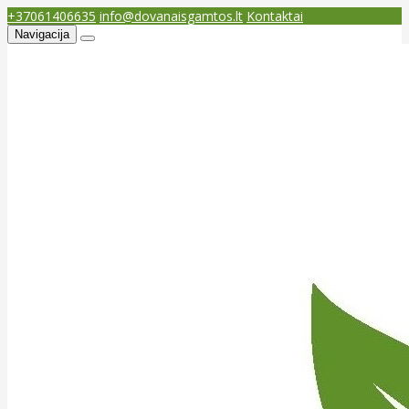
+37061406635
info@dovanaisgamtos.lt
Kontaktai
Navigacija