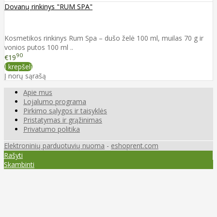
Dovanų rinkinys "RUM SPA"
Kosmetikos rinkinys Rum Spa – dušo želė 100 ml, muilas 70 g ir
vonios putos 100 ml ..
90
€19
Į krepšelį
Į norų sąrašą
Apie mus
Lojalumo programa
Pirkimo sąlygos ir taisyklės
Pristatymas ir grąžinimas
Privatumo politika
Elektroninių parduotuvių nuoma
-
eshoprent.com
Rašyti
Skambinti