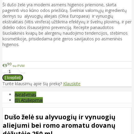
Ši dušo želė yra moderni asmens higienos priemonė, skirta
pagerinti viso kūno odos priežiūrą. Švelniai valomųjų ingredientų
derinys su alyvuogių aliejais (Olea Europaea) ir vynuogių
ekstraktais (Vitis vinifera) užtikrina efektyvų ir švelnų plovimą, ir per
didelio odos išsausėjimo prevenciją. Recepte panaudotos
šiuolaikinės kvapų be alergenų naudojimo tendencijos, stebimos
kosmetikoje, prisidedama prie geros savijautos po asmeninės
higienos.
90
€9
su PVM
Turite klausimų apie šią prekę?
Klauskite
Aprašymas
(0) Atsiliepimai
Dušo želė su alyvuogių ir vynuogių
aliejumi bei romo aromatu dovanų
dėžutėje 250 ml