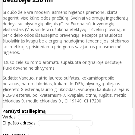
Ši dušo želė yra moderni asmens higienos priemonė, skirta
pagerinti viso kūno odos priežiūrą. Švelniai valomųjų ingredientų
derinys su alyvuogių aliejais (Olea Europaea) ir vynuogių
ekstraktais (Vitis vinifera) užtikrina efektyvų ir švelnų plovimą, ir
per didelio odos išsausėjimo prevenciją. Recepte panaudotos
šiuolaikinės kvapų be alergenų naudojimo tendencijos, stebimos
kosmetikoje, prisidedama prie geros savijautos po asmeninės
higienos.
Dušo želė su romo aromatu supakuota originalioje dėžutėje.
Puiki dovana ne tik vyrams.
Sudėtis: Vanduo, natrio laureto sulfatas, kokamidopropilo
betainas, natrio chloridas, kokamido DEA, alyvuogių aliejaus
glicereto-8 esteriai, laurilo gliukozidas, vynuogių kauliukų aliejaus
PEG-8 esteriai, polikvaternium-7, kvepalai, citrinų rūgštis, metilo
chloridas 9, metilo chloridas 9 , CI 19140, CI 17200
Parašyti atsiliepimą
Vardas:
El. pašto adresas: