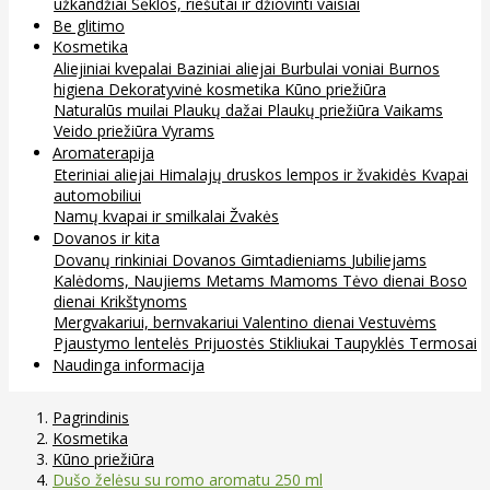
užkandžiai
Sėklos, riešutai ir džiovinti vaisiai
Be glitimo
Kosmetika
Aliejiniai kvepalai
Baziniai aliejai
Burbulai voniai
Burnos
higiena
Dekoratyvinė kosmetika
Kūno priežiūra
Naturalūs muilai
Plaukų dažai
Plaukų priežiūra
Vaikams
Veido priežiūra
Vyrams
Aromaterapija
Eteriniai aliejai
Himalajų druskos lempos ir žvakidės
Kvapai
automobiliui
Namų kvapai ir smilkalai
Žvakės
Dovanos ir kita
Dovanų rinkiniai
Dovanos
Gimtadieniams
Jubiliejams
Kalėdoms, Naujiems Metams
Mamoms
Tėvo dienai
Boso
dienai
Krikštynoms
Mergvakariui, bernvakariui
Valentino dienai
Vestuvėms
Pjaustymo lentelės
Prijuostės
Stikliukai
Taupyklės
Termosai
Naudinga informacija
Pagrindinis
Kosmetika
Kūno priežiūra
Dušo želėsu su romo aromatu 250 ml