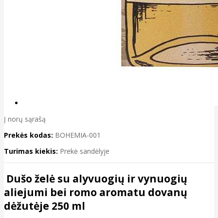
Į norų sąrašą
Prekės kodas:
BOHEMIA-001
Turimas kiekis:
Prekė sandėlyje
Dušo želė su alyvuogių ir vynuogių
aliejumi bei romo aromatu dovanų
dėžutėje 250 ml