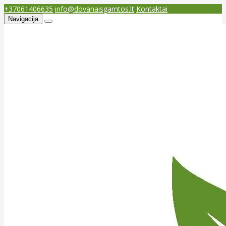
+37061406635
info@dovanaisgamtos.lt
Kontaktai
Navigacija