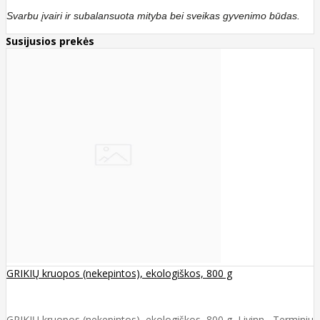
Svarbu įvairi ir subalansuota mityba bei sveikas gyvenimo būdas.
Susijusios prekės
GRIKIŲ kruopos (nekepintos), ekologiškos, 800 g
GRIKIŲ kruopos (nekepintos), ekologiškos, 800 g, Livinn Terminiu