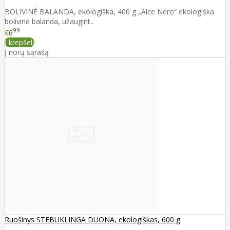
BOLIVINĖ BALANDA, ekologiška, 400 g „Alce Nero“ ekologiška
bolivinė balanda, užaugint..
99
€6
Į krepšelį
Į norų sąrašą
Ruošinys STEBUKLINGA DUONA, ekologiškas, 600 g