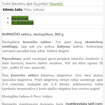
Turite klausimų apie šią prekę?
Klauskite
Kilmės šalis:
Peru, Lietuva
Aprašymas
(0) Atsiliepimai
BURNOČIO sėklos, ekologiškos, 500 g
Ekologiškos
burnočio sėklos
. Turi ypač daug
skaidulinių
medžiagų
, taip pat yra puikus
baltymų
šaltinis. Kulinarijoje
vartojami panašiai kaip ryžiai. Galima daiginti.
Paruošimas:
prieš naudojant gerai perplauti tekančiu vandeniu! 1
dalis burnočių dviems dalims vandens. Virti ant lėtos ugnies 35
min., palikti 15 min. pastovėti.
Šios
burnočio sėklos
tinkamos daiginimui, nors nėra skirtos
specialiai daiginimui. Prieš daiginimą mirkyti reikia vandenyje apie
3–5 valandas, sudygsta per 2–5 dienas, priklausomai, kokia
kambario temperatūra ir kokio dydžio daigelius bus norima auginti.
Ekologiška žaliava iš Peru, Indijos.
nutritiondata.self.com
Remiantis maistingumo duomenų baze (
)