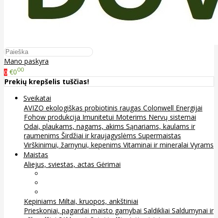
Mano paskyra
00
€0
0
Prekių krepšelis tuščias!
Sveikatai
AVIZO ekologiškas probiotinis raugas
Colonwell
Energijai
Fohow produkcija
Imunitetui
Moterims
Nervų sistemai
Odai, plaukams, nagams, akims
Sąnariams, kaulams ir
raumenims
Širdžiai ir kraujagyslėms
Supermaistas
Virškinimui, žarnynui, kepenims
Vitaminai ir mineralai
Vyrams
Maistas
Aliejus, sviestas, actas
Gėrimai
Arbata
Kava, kakava ir kita
Sultys
Kepiniams
Miltai, kruopos, ankštiniai
Prieskoniai, pagardai maisto gamybai
Saldikliai
Saldumynai ir