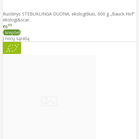
Ruošinys STEBUKLINGA DUONA, ekologiškas, 600 g „Bauck Hof“
ekologi&scar..
99
€6
Į krepšelį
Į norų sąrašą