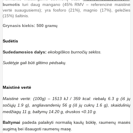
burnotis
turi daug mangano (45% RMV – referencinė maistinė
vertė suaugusiems); yra fosforo (21%), magnio (17%), geležies
(15%) šaltinis.
Grynasis kiekis: 500 gramų
Sudėtis
Sudedamosios dalys:
ekologiškos burnočių sėklos.
Sudėtyje gali būti glitimo pėdsakų.
Maistinė vertė
Maistinė vertė: (100g) – 1513 kJ / 359 kcal: riebalų 6.3 g (iš jų
sočiųjų 1.9 g), angliavandenių 56 g (iš jų cukrų 1.6 g), skaidulinių
medžiagų 11 g, baltymų 14.20 g, druskos <0.10 g.
Baltymai
padeda palaikyti normalią kaulų būklę, raumenų masės
augimą bei išsaugoti raumenų masę.