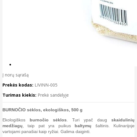
Į norų sąrašą
Prekės kodas:
LIVINN-005
Turimas kiekis:
Prekė sandėlyje
BURNOČIO sėklos, ekologiškos, 500 g
Ekologiškos
burnočio sėklos
. Turi ypač daug
skaidulinių
medžiagų
, taip pat yra puikus
baltymų
šaltinis. Kulinarijoje
vartojami panašiai kaip ryžiai. Galima daiginti.