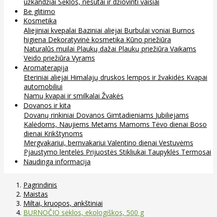
užkandžiai
Sėklos, riešutai ir džiovinti vaisiai
Be glitimo
Kosmetika
Aliejiniai kvepalai
Baziniai aliejai
Burbulai voniai
Burnos
higiena
Dekoratyvinė kosmetika
Kūno priežiūra
Naturalūs muilai
Plaukų dažai
Plaukų priežiūra
Vaikams
Veido priežiūra
Vyrams
Aromaterapija
Eteriniai aliejai
Himalajų druskos lempos ir žvakidės
Kvapai
automobiliui
Namų kvapai ir smilkalai
Žvakės
Dovanos ir kita
Dovanų rinkiniai
Dovanos
Gimtadieniams
Jubiliejams
Kalėdoms, Naujiems Metams
Mamoms
Tėvo dienai
Boso
dienai
Krikštynoms
Mergvakariui, bernvakariui
Valentino dienai
Vestuvėms
Pjaustymo lentelės
Prijuostės
Stikliukai
Taupyklės
Termosai
Naudinga informacija
Pagrindinis
Maistas
Miltai, kruopos, ankštiniai
BURNOČIO sėklos, ekologiškos, 500 g