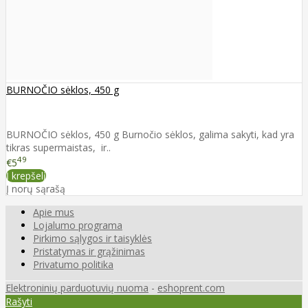
BURNOČIO sėklos, 450 g
BURNOČIO sėklos, 450 g Burnočio sėklos, galima sakyti, kad yra
tikras supermaistas, ir..
49
€5
Į krepšelį
Į norų sąrašą
Apie mus
Lojalumo programa
Pirkimo sąlygos ir taisyklės
Pristatymas ir grąžinimas
Privatumo politika
Elektroninių parduotuvių nuoma
-
eshoprent.com
Rašyti