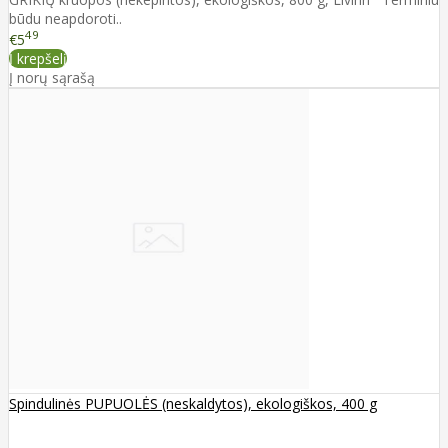
būdu neapdoroti..
49
€5
Į krepšelį
Į norų sąrašą
Spindulinės PUPUOLĖS (neskaldytos), ekologiškos, 400 g