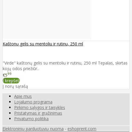
Kaštonų gelis su mentoliu ir rutinu, 250 ml
"Virde" kaštonų gelis su mentoliu ir rutinu, 250 ml Tepalas, skirtas
kojų odos priežiūr..
99
€5
Į krepšelį
Į norų sąrašą
Apie mus
Lojalumo programa
Pirkimo sąlygos ir taisyklės
Pristatymas ir grąžinimas
Privatumo politika
Elektroninių parduotuvių nuoma
-
eshoprent.com