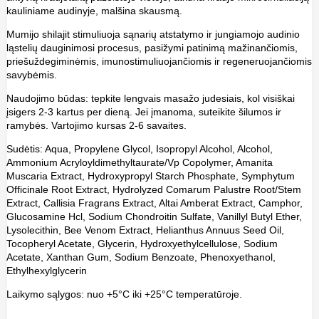
kauliniame audinyje, malšina skausmą.
Mumijo shilajit stimuliuoja sąnarių atstatymo ir jungiamojo audinio
ląstelių dauginimosi procesus, pasižymi patinimą mažinančiomis,
priešuždegiminėmis, imunostimuliuojančiomis ir regeneruojančiomis
savybėmis.
Naudojimo būdas: tepkite lengvais masažo judesiais, kol visiškai
įsigers 2-3 kartus per dieną. Jei įmanoma, suteikite šilumos ir
ramybės. Vartojimo kursas 2-6 savaites.
Sudėtis: Aqua, Propylene Glycol, Isopropyl Alcohol, Alcohol,
Ammonium Acryloyldimethyltaurate/Vp Copolymer, Amanita
Muscaria Extract, Hydroxypropyl Starch Phosphate, Symphytum
Officinale Root Extract, Hydrolyzed Comarum Palustre Root/Stem
Extract, Callisia Fragrans Extract, Altai Amberat Extract, Camphor,
Glucosamine Hcl, Sodium Chondroitin Sulfate, Vanillyl Butyl Ether,
Lysolecithin, Bee Venom Extract, Helianthus Annuus Seed Oil,
Tocopheryl Acetate, Glycerin, Hydroxyethylcellulose, Sodium
Acetate, Xanthan Gum, Sodium Benzoate, Phenoxyethanol,
Ethylhexylglycerin
Laikymo sąlygos: nuo +5°C iki +25°C temperatūroje.