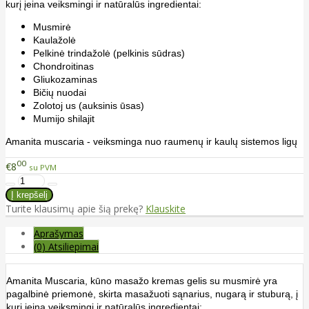
kurį įeina veiksmingi ir natūralūs ingredientai:
Musmirė
Kaulažolė
Pelkinė trindažolė (pelkinis sūdras)
Chondroitinas
Gliukozaminas
Bičių nuodai
Zolotoj us (auksinis ūsas)
Mumijo shilajit
Amanita muscaria - veiksminga nuo raumenų ir kaulų sistemos ligų
00
€8
su PVM
Turite klausimų apie šią prekę?
Klauskite
Aprašymas
(0) Atsiliepimai
Amanita Muscaria, kūno masažo kremas gelis su musmirė yra
pagalbinė priemonė, skirta masažuoti sąnarius, nugarą ir stuburą, į
kurį įeina veiksmingi ir natūralūs ingredientai: