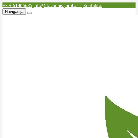
+37061406635
info@dovanaisgamtos.lt
Kontaktai
Navigacija