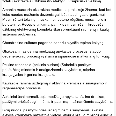
žolelių ekstraktais užtikrina itin efektyvų, visapusišką veikimą.
Amanita muscaria ekstraktas medicinos praktikoje žinoma, kad bet
koks nuodas mažomis dozėmis gali būti naudingas organizmui.
Musmirė turi toksinų: muskarino, iboteno rūgšties, muscimolio ir
bufotenino. Recepte tinkamai parinktos musmirės mikrodozės
užtikriną efektyvumą kompleksiškai sprendžiant raumenų ir kaulų
sistemos problemas.
Chondroitino sulfatas pagerina sąnarių skysčio tepimo kokybę.
Gliukozaminas gerina medžiagų apykaitos procesus, stabdo
degeneracinių procesų vystymąsi sąnariuose ir atkuria jų funkciją.
Pelkinė trindažolė (pelkinis sūdras) (Sabelnik) pasižymi
priešuždegiminėmis ir analgezinėmis savybėmis, stiprina
kraujagysles ir gerina kraujotaką.
Kaulažolė ramina uždegimą ir aktyvina kremzlės atsinaujinimo ir
regeneracijos procesus.
Auksiniai ūsai normalizuoja medžiagų apykaitą, šalina druskas,
pasižymi priešuždegiminėmis ir patinimą mažinančiomis savybėmis.
Bičių nuodai pasižymi priešuždegiminėmis savybėmis, skatina
aktyvią kraujotaką pažeistoje vietoje, atkuria kraujo mikrocirkuliaciją