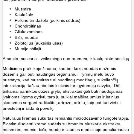
Musmirė
Kaulažolė
Pelkinė trindažolė (pelkinis sūdras)
Chondroitinas
Gliukozaminas
Bičių nuodai
Zolotoj us (auksinis ūsas)
Mumijo shilajit
Amanita muscaria - veiksminga nuo raumenų ir kaulų sistemos ligų
Medicinos praktikoje žinoma, kad bet koks nuodas mažomis
dozėmis gali būti naudingas organizmui. Tyrimų metu buvo
nustatyta, kad musmirės turi nuodingų medžiagų, sukeliančių
intoksikaciją, tačiau ribotais kiekiais turi gydomųjų savybių. Dėl
tinkamai parinktos dozės grybų ekstraktas gali būti naudojamas
įvairioms ligoms gydyti, tarp jų puikiai malšina ūmius ir lėtinius
skausmus sergant radikulitu, artroze, artritu, taip pat turi vietinį
anestetinį ir šildantį poveikį.
Natūralus kremas sukurtas remiantis mikrodozavimo fungoterapija.
Biostimuliuojanti kremo sudėtis su Amanita Muskaria ekstraktu,
musmirės, mumio, bičių nuodų ir liaudies medicinoje populiariausių