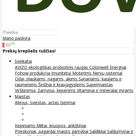
Mano paskyra
00
€0
0
Prekių krepšelis tuščias!
Sveikatai
AVIZO ekologiškas probiotinis raugas
Colonwell
Energijai
Fohow produkcija
Imunitetui
Moterims
Nervų sistemai
Odai, plaukams, nagams, akims
Sąnariams, kaulams ir
raumenims
Širdžiai ir kraujagyslėms
Supermaistas
Virškinimui, žarnynui, kepenims
Vitaminai ir mineralai
Vyrams
Maistas
Aliejus, sviestas, actas
Gėrimai
Arbata
Kava, kakava ir kita
Sultys
Kepiniams
Miltai, kruopos, ankštiniai
Prieskoniai, pagardai maisto gamybai
Saldikliai
Saldumynai ir