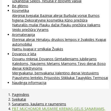
užkandžiai
Sėklos, riešutai ir džiovinti vaisiai
Be glitimo
Kosmetika
Aliejiniai kvepalai
Baziniai aliejai
Burbulai voniai
Burnos
higiena
Dekoratyvinė kosmetika
Kūno priežiūra
Naturalūs muilai
Plaukų dažai
Plaukų priežiūra
Vaikams
Veido priežiūra
Vyrams
Aromaterapija
Eteriniai aliejai
Himalajų druskos lempos ir žvakidės
Kvapai
automobiliui
Namų kvapai ir smilkalai
Žvakės
Dovanos ir kita
Dovanų rinkiniai
Dovanos
Gimtadieniams
Jubiliejams
Kalėdoms, Naujiems Metams
Mamoms
Tėvo dienai
Boso
dienai
Krikštynoms
Mergvakariui, bernvakariui
Valentino dienai
Vestuvėms
Pjaustymo lentelės
Prijuostės
Stikliukai
Taupyklės
Termosai
Naudinga informacija
Pagrindinis
Sveikatai
Sąnariams, kaulams ir raumenims
FBT MUCHOMOR MUSMIRĖ KREMAS-GELIS SĄNARIAMS,