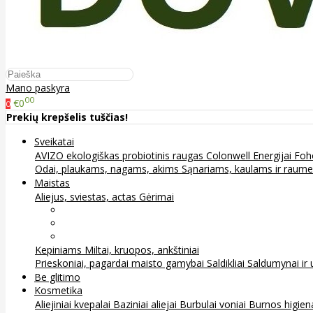
Mano paskyra
00
€0
0
Prekių krepšelis tuščias!
Sveikatai
AVIZO ekologiškas probiotinis raugas
Colonwell
Energijai
Foh
Odai, plaukams, nagams, akims
Sąnariams, kaulams ir raum
Maistas
Aliejus, sviestas, actas
Gėrimai
Arbata
Kava, kakava ir kita
Sultys
Kepiniams
Miltai, kruopos, ankštiniai
Prieskoniai, pagardai maisto gamybai
Saldikliai
Saldumynai ir 
Be glitimo
Kosmetika
Aliejiniai kvepalai
Baziniai aliejai
Burbulai voniai
Burnos higie