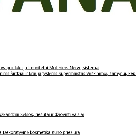
ow produkcija
Imunitetui
Moterims
Nervų sistemai
enims
Širdžiai ir kraujagyslėms
Supermaistas
Virškinimui, žarnynui, k
užkandžiai
Sėklos, riešutai ir džiovinti vaisiai
na
Dekoratyvinė kosmetika
Kūno priežiūra