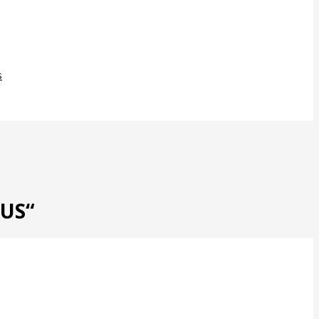
s
US“