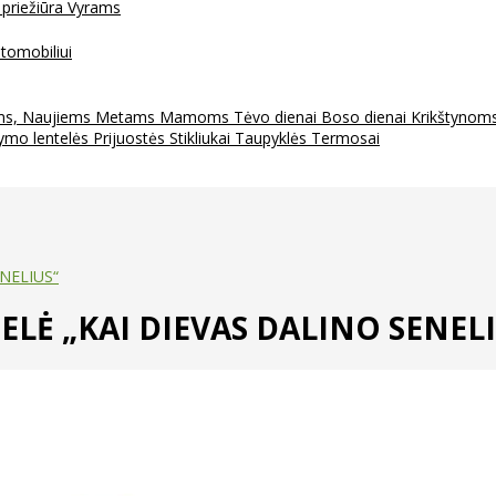
 priežiūra
Vyrams
tomobiliui
ms, Naujiems Metams
Mamoms
Tėvo dienai
Boso dienai
Krikštynom
ymo lentelės
Prijuostės
Stikliukai
Taupyklės
Termosai
NELIUS“
LĖ „KAI DIEVAS DALINO SENELI