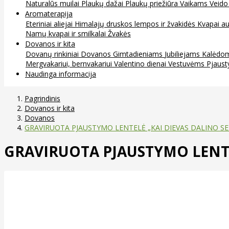
Naturalūs muilai
Plaukų dažai
Plaukų priežiūra
Vaikams
Veido
Aromaterapija
Eteriniai aliejai
Himalajų druskos lempos ir žvakidės
Kvapai au
Namų kvapai ir smilkalai
Žvakės
Dovanos ir kita
Dovanų rinkiniai
Dovanos
Gimtadieniams
Jubiliejams
Kalėdo
Mergvakariui, bernvakariui
Valentino dienai
Vestuvėms
Pjaust
Naudinga informacija
Pagrindinis
Dovanos ir kita
Dovanos
GRAVIRUOTA PJAUSTYMO LENTELĖ „KAI DIEVAS DALINO SE
GRAVIRUOTA PJAUSTYMO LENTE