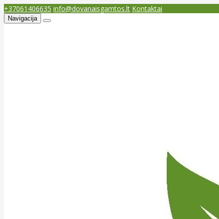
+37061406635
info@dovanaisgamtos.lt
Kontaktai
Navigacija