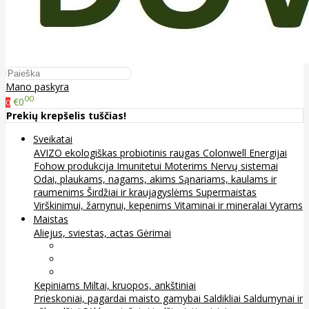
Mano paskyra
00
€0
0
Prekių krepšelis tuščias!
Sveikatai
AVIZO ekologiškas probiotinis raugas
Colonwell
Energijai
Fohow produkcija
Imunitetui
Moterims
Nervų sistemai
Odai, plaukams, nagams, akims
Sąnariams, kaulams ir
raumenims
Širdžiai ir kraujagyslėms
Supermaistas
Virškinimui, žarnynui, kepenims
Vitaminai ir mineralai
Vyrams
Maistas
Aliejus, sviestas, actas
Gėrimai
Arbata
Kava, kakava ir kita
Sultys
Kepiniams
Miltai, kruopos, ankštiniai
Prieskoniai, pagardai maisto gamybai
Saldikliai
Saldumynai ir