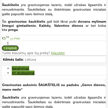
Šaukštelis
yra graviruojamas lazeriu, todėl užrašas ilgaamžis ir
nenusitrinantis.
Šaukšteliais su išskirtiniais graviruotais inicialais
galite papuošti savo šeimos stalą.
Šis
graviruotas šaukštelis
gali būti tikrai puiki
dovana mylimam
žmogui gimtadienio
,
Kalėdų
,
Valentino dienos
ar bet kokia
kita
proga
.
99
€5
su PVM
Turite klausimų apie šią prekę?
Klauskite
Kilmės šalis:
Lietuva
Aprašymas
(0) Atsiliepimai
Graviruotas auksinis ŠAUKŠTELIS su paduku „Geros dienos,
mano meile“
Šaukštelis
yra graviruojamas lazeriu, todėl užrašas ilgaamžis ir
nenusitrinantis.
Šaukšteliais su išskirtiniais graviruotais inicialais
galite papuošti savo šeimos stalą.