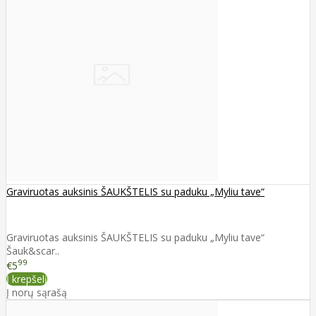
Graviruotas auksinis ŠAUKŠTELIS su paduku „Myliu tave“
Graviruotas auksinis ŠAUKŠTELIS su paduku „Myliu tave“
Šauk&scar..
99
€5
Į krepšelį
Į norų sąrašą