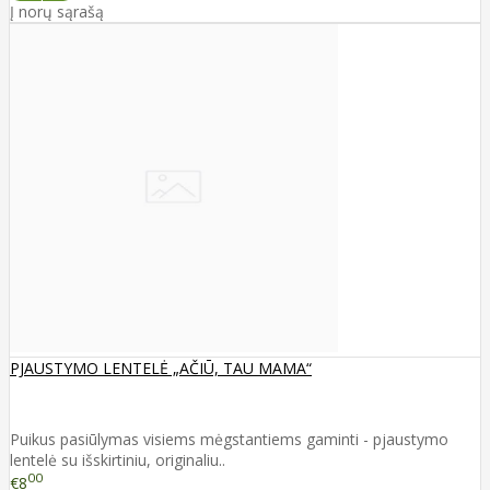
Į norų sąrašą
PJAUSTYMO LENTELĖ „AČIŪ, TAU MAMA“
Puikus pasiūlymas visiems mėgstantiems gaminti - pjaustymo
lentelė su išskirtiniu, originaliu..
00
€8