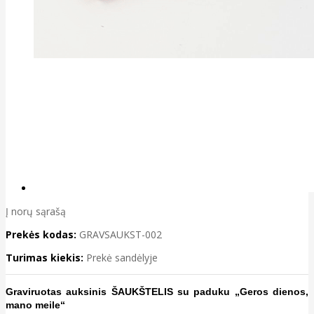
Į norų sąrašą
Prekės kodas:
GRAVSAUKST-002
Turimas kiekis:
Prekė sandėlyje
Graviruotas auksinis ŠAUKŠTELIS su paduku „Geros dienos,
mano meile“