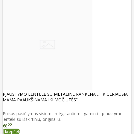
PJAUSTYMO LENTELĖ SU METALINE RANKENA „TIK GERIAUSIA
MAMA PAAUKŠINAMA IKI MOČIUTĖS“
Puikus pasiūlymas visiems mėgstantiems gaminti - pjaustymo
lentelė su išskirtiniu, originaliu..
00
€8
Į krepšelį