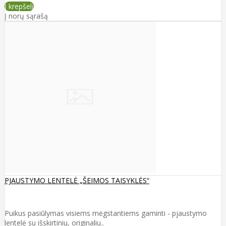
Į krepšelį
Į norų sąrašą
PJAUSTYMO LENTELĖ „ŠEIMOS TAISYKLĖS“
Puikus pasiūlymas visiems mėgstantiems gaminti - pjaustymo
lentelė su išskirtiniu, originaliu..