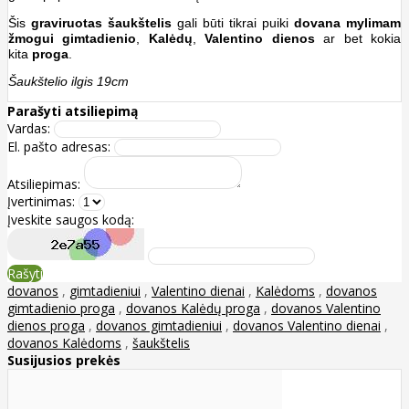
Šis
graviruotas šaukštelis
gali būti tikrai puiki
dovana mylimam
žmogui gimtadienio
,
Kalėdų
,
Valentino dienos
ar bet kokia
kita
proga
.
Šaukštelio ilgis 19cm
Parašyti atsiliepimą
Vardas:
El. pašto adresas:
Atsiliepimas:
Įvertinimas:
Įveskite saugos kodą:
Rašyti
dovanos
,
gimtadieniui
,
Valentino dienai
,
Kalėdoms
,
dovanos
gimtadienio proga
,
dovanos Kalėdų proga
,
dovanos Valentino
dienos proga
,
dovanos gimtadieniui
,
dovanos Valentino dienai
,
dovanos Kalėdoms
,
šaukštelis
Susijusios prekės