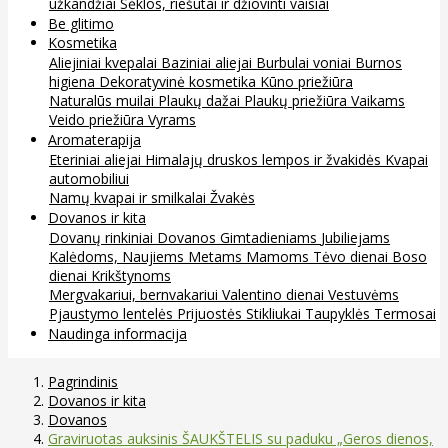
užkandžiai
Sėklos, riešutai ir džiovinti vaisiai
Be glitimo
Kosmetika
Aliejiniai kvepalai
Baziniai aliejai
Burbulai voniai
Burnos
higiena
Dekoratyvinė kosmetika
Kūno priežiūra
Naturalūs muilai
Plaukų dažai
Plaukų priežiūra
Vaikams
Veido priežiūra
Vyrams
Aromaterapija
Eteriniai aliejai
Himalajų druskos lempos ir žvakidės
Kvapai
automobiliui
Namų kvapai ir smilkalai
Žvakės
Dovanos ir kita
Dovanų rinkiniai
Dovanos
Gimtadieniams
Jubiliejams
Kalėdoms, Naujiems Metams
Mamoms
Tėvo dienai
Boso
dienai
Krikštynoms
Mergvakariui, bernvakariui
Valentino dienai
Vestuvėms
Pjaustymo lentelės
Prijuostės
Stikliukai
Taupyklės
Termosai
Naudinga informacija
Pagrindinis
Dovanos ir kita
Dovanos
Graviruotas auksinis ŠAUKŠTELIS su paduku „Geros dienos,