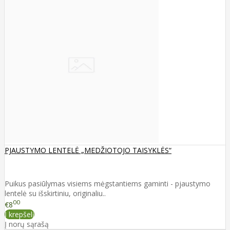
PJAUSTYMO LENTELĖ „MEDŽIOTOJO TAISYKLĖS“
Puikus pasiūlymas visiems mėgstantiems gaminti - pjaustymo
lentelė su išskirtiniu, originaliu..
00
€8
Į krepšelį
Į norų sąrašą