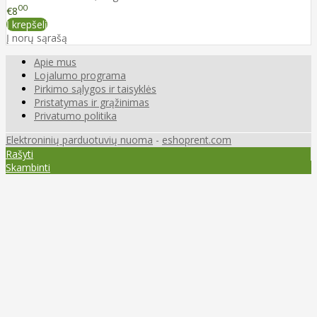
00
€8
Į krepšelį
Į norų sąrašą
Apie mus
Lojalumo programa
Pirkimo sąlygos ir taisyklės
Pristatymas ir grąžinimas
Privatumo politika
Elektroninių parduotuvių nuoma
-
eshoprent.com
Rašyti
Skambinti