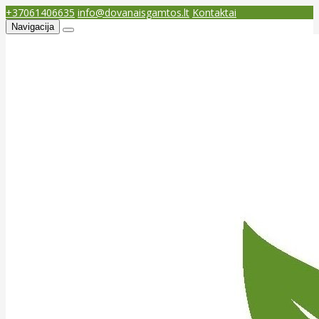
+37061406635
info@dovanaisgamtos.lt
Kontaktai
Navigacija