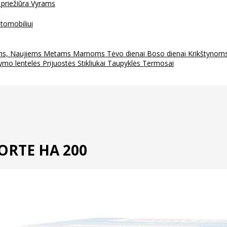
 priežiūra
Vyrams
tomobiliui
ms, Naujiems Metams
Mamoms
Tėvo dienai
Boso dienai
Krikštynom
ymo lentelės
Prijuostės
Stikliukai
Taupyklės
Termosai
ORTE HA 200