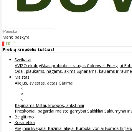
Mano paskyra
00
€0
0
Prekių krepšelis tuščias!
Sveikatai
AVIZO ekologiškas probiotinis raugas
Colonwell
Energijai
Foh
Odai, plaukams, nagams, akims
Sąnariams, kaulams ir raum
Maistas
Aliejus, sviestas, actas
Gėrimai
Arbata
Kava, kakava ir kita
Sultys
Kepiniams
Miltai, kruopos, ankštiniai
Prieskoniai, pagardai maisto gamybai
Saldikliai
Saldumynai ir 
Be glitimo
Kosmetika
Aliejiniai kvepalai
Baziniai aliejai
Burbulai voniai
Burnos higie