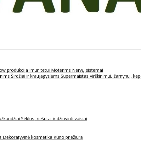
ow produkcija
Imunitetui
Moterims
Nervų sistemai
enims
Širdžiai ir kraujagyslėms
Supermaistas
Virškinimui, žarnynui, k
užkandžiai
Sėklos, riešutai ir džiovinti vaisiai
na
Dekoratyvinė kosmetika
Kūno priežiūra