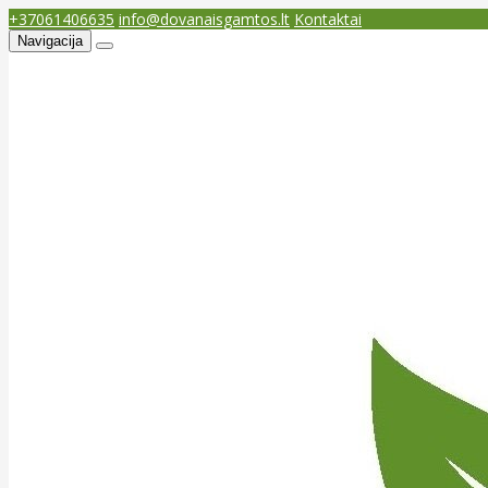
+37061406635
info@dovanaisgamtos.lt
Kontaktai
Navigacija