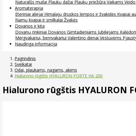
Naturalūs muilai
Plaukų dažai
Plaukų priežiūra
Vaikams
Veido
Aromaterapija
Eteriniai aliejai
Himalajų druskos lempos ir žvakidės
Kvapai au
Namų kvapai ir smilkalai
Žvakės
Dovanos ir kita
Dovanų rinkiniai
Dovanos
Gimtadieniams
Jubiliejams
Kalėdo
Mergvakariui, bernvakariui
Valentino dienai
Vestuvėms
Pjaust
Naudinga informacija
Pagrindinis
Sveikatai
Odai, plaukams, nagams, akims
Hialurono rūgštis HYALURON FORTE HA 200
Hialurono rūgštis HYALURON F