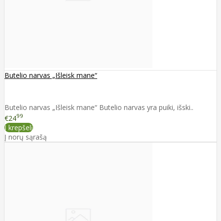
Butelio narvas „Išleisk mane“
Butelio narvas „Išleisk mane“ Butelio narvas yra puiki, išski..
99
€24
Į krepšelį
Į norų sąrašą