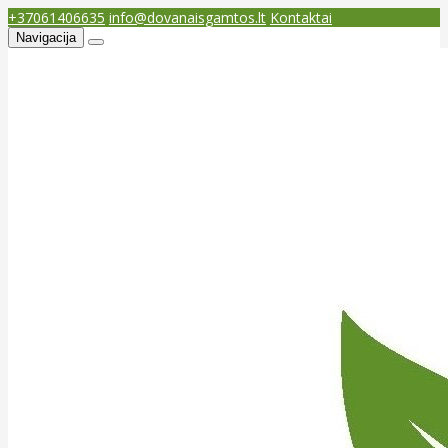
+37061406635
info@dovanaisgamtos.lt
Kontaktai
Navigacija