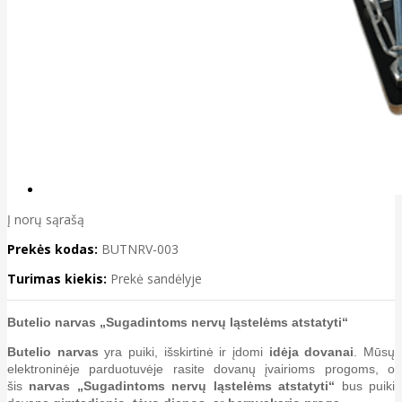
Į norų sąrašą
Prekės kodas:
BUTNRV-003
Turimas kiekis:
Prekė sandėlyje
Butelio narvas „Sugadintoms nervų ląstelėms atstatyti“
Butelio narvas
yra puiki, išskirtinė ir įdomi
idėja dovanai
. Mūsų
elektroninėje parduotuvėje rasite dovanų įvairioms progoms, o
šis
narvas
„Sugadintoms nervų ląstelėms atstatyti“
bus puiki