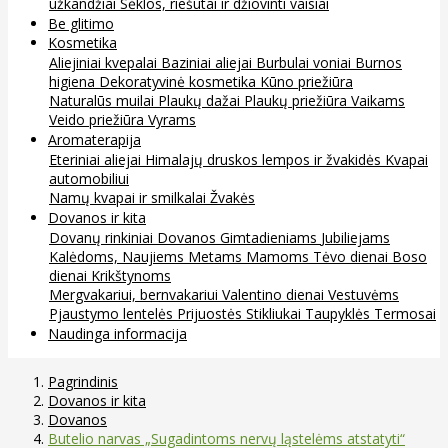
užkandžiai
Sėklos, riešutai ir džiovinti vaisiai
Be glitimo
Kosmetika
Aliejiniai kvepalai
Baziniai aliejai
Burbulai voniai
Burnos
higiena
Dekoratyvinė kosmetika
Kūno priežiūra
Naturalūs muilai
Plaukų dažai
Plaukų priežiūra
Vaikams
Veido priežiūra
Vyrams
Aromaterapija
Eteriniai aliejai
Himalajų druskos lempos ir žvakidės
Kvapai
automobiliui
Namų kvapai ir smilkalai
Žvakės
Dovanos ir kita
Dovanų rinkiniai
Dovanos
Gimtadieniams
Jubiliejams
Kalėdoms, Naujiems Metams
Mamoms
Tėvo dienai
Boso
dienai
Krikštynoms
Mergvakariui, bernvakariui
Valentino dienai
Vestuvėms
Pjaustymo lentelės
Prijuostės
Stikliukai
Taupyklės
Termosai
Naudinga informacija
Pagrindinis
Dovanos ir kita
Dovanos
Butelio narvas „Sugadintoms nervų ląstelėms atstatyti“