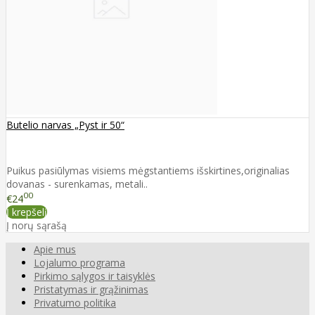
Butelio narvas „Pyst ir 50“
Puikus pasiūlymas visiems mėgstantiems išskirtines,originalias
dovanas - surenkamas, metali..
00
€24
Į krepšelį
Į norų sąrašą
Apie mus
Lojalumo programa
Pirkimo sąlygos ir taisyklės
Pristatymas ir grąžinimas
Privatumo politika