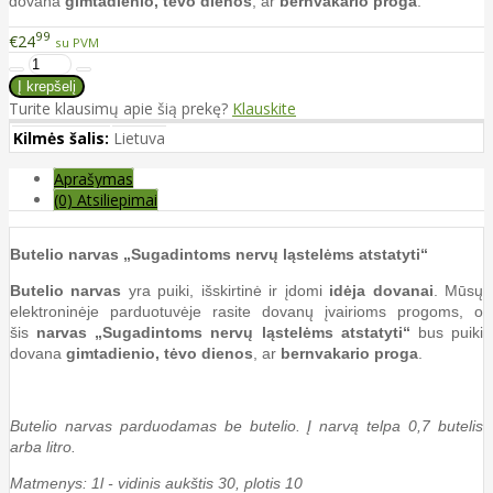
dovana
gimtadienio,
tėvo
dienos
, ar
bernvakario proga
.
99
€24
su PVM
Turite klausimų apie šią prekę?
Klauskite
Kilmės šalis:
Lietuva
Aprašymas
(0) Atsiliepimai
Butelio narvas „Sugadintoms nervų ląstelėms atstatyti“
Butelio narvas
yra puiki, išskirtinė ir įdomi
idėja dovanai
. Mūsų
elektroninėje parduotuvėje rasite dovanų įvairioms progoms, o
šis
narvas
„Sugadintoms nervų ląstelėms atstatyti“
bus puiki
dovana
gimtadienio,
tėvo
dienos
, ar
bernvakario proga
.
Butelio narvas parduodamas be butelio. Į narvą telpa 0,7 butelis
arba litro.
Matmenys: 1l - vidinis aukštis 30, plotis 10