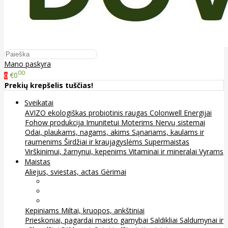
Mano paskyra
00
€0
0
Prekių krepšelis tuščias!
Sveikatai
AVIZO ekologiškas probiotinis raugas
Colonwell
Energijai
Fohow produkcija
Imunitetui
Moterims
Nervų sistemai
Odai, plaukams, nagams, akims
Sąnariams, kaulams ir
raumenims
Širdžiai ir kraujagyslėms
Supermaistas
Virškinimui, žarnynui, kepenims
Vitaminai ir mineralai
Vyrams
Maistas
Aliejus, sviestas, actas
Gėrimai
Arbata
Kava, kakava ir kita
Sultys
Kepiniams
Miltai, kruopos, ankštiniai
Prieskoniai, pagardai maisto gamybai
Saldikliai
Saldumynai ir