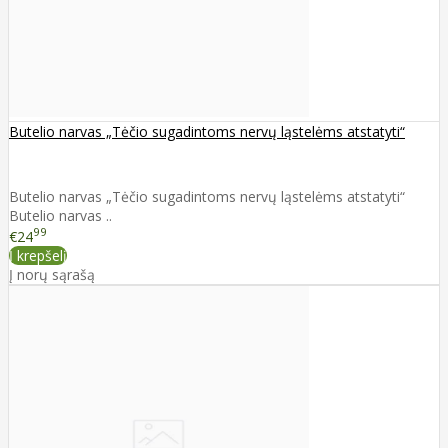
Butelio narvas „Tėčio sugadintoms nervų ląstelėms atstatyti“
Butelio narvas „Tėčio sugadintoms nervų ląstelėms atstatyti“
Butelio narvas ..
99
€24
Į krepšelį
Į norų sąrašą