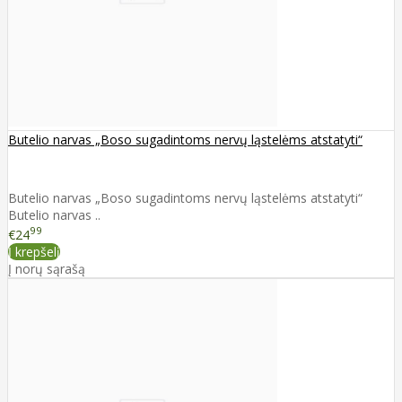
Butelio narvas „Boso sugadintoms nervų ląstelėms atstatyti“
Butelio narvas „Boso sugadintoms nervų ląstelėms atstatyti“
Butelio narvas ..
99
€24
Į krepšelį
Į norų sąrašą