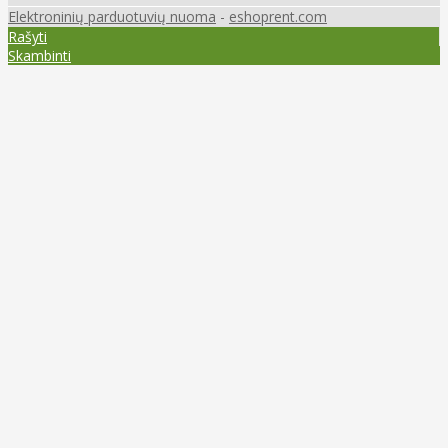
Elektroninių parduotuvių nuoma
-
eshoprent.com
Rašyti
Skambinti