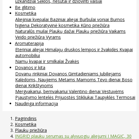
užkandžiai
Sėklos, riešutai ir džiovinti vaisiai
Be glitimo
Kosmetika
Aliejiniai kvepalai
Baziniai aliejai
Burbulai voniai
Burnos
higiena
Dekoratyvinė kosmetika
Kūno priežiūra
Naturalūs muilai
Plaukų dažai
Plaukų priežiūra
Vaikams
Veido priežiūra
Vyrams
Aromaterapija
Eteriniai aliejai
Himalajų druskos lempos ir žvakidės
Kvapai
automobiliui
Namų kvapai ir smilkalai
Žvakės
Dovanos ir kita
Dovanų rinkiniai
Dovanos
Gimtadieniams
Jubiliejams
Kalėdoms, Naujiems Metams
Mamoms
Tėvo dienai
Boso
dienai
Krikštynoms
Mergvakariui, bernvakariui
Valentino dienai
Vestuvėms
Pjaustymo lentelės
Prijuostės
Stikliukai
Taupyklės
Termosai
Naudinga informacija
Pagrindinis
Kosmetika
Plaukų priežiūra
INGRID plaukų serumas su alyvuogių aliejumi I MAGIC, 30