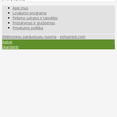
Apie mus
Lojalumo programa
Pirkimo sąlygos ir taisyklės
Pristatymas ir grąžinimas
Privatumo politika
Elektroninių parduotuvių nuoma
-
eshoprent.com
Rašyti
Skambinti