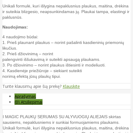
Unikali formulė, kuri išlygina nepaklusnius plaukus, maitina, drėkina
ir suteikia blizgesio, neapsunkindamas jų. Plaukai tampa, elastingi ir
paklusnūs.
Naudojimas:
4 naudojimo būdai:
1. Prieš plaunant plaukus – norint pašalinti kasdieninių priemonių
likučius.
2. Prieš džiovinimą – norint
palengvinti iššukavimą ir suteikti apsaugą plaukams.
3. Po džiovinimo – norint plaukus ištiesinti ir modeliuoti.
4. Kasdienėje priežiūroje – siekiant suteikti
norimą efektą jūsų plaukų tipui.
Turite klausimų apie šią prekę?
Klauskite
Aprašymas
(0) Atsiliepimai
I MAGIC PLAUKŲ SERUMAS SU ALYVUOGIŲ ALIEJAIS skirtas
sausiems, nepaklusniems ir sunkiai formuojamiems plaukams.
Unikali formulė, kuri išlygina nepaklusnius plaukus, maitina, drėkina