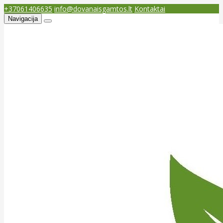
+37061406635
info@dovanaisgamtos.lt
Kontaktai
Navigacija