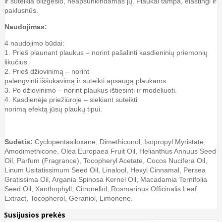
ir suteikia blizgesio, neapsunkindamas jų. Plaukai tampa, elastingi ir
paklusnūs.
Naudojimas:
4 naudojimo būdai:
1. Prieš plaunant plaukus – norint pašalinti kasdieninių priemonių
likučius.
2. Prieš džiovinimą – norint
palengvinti iššukavimą ir suteikti apsaugą plaukams.
3. Po džiovinimo – norint plaukus ištiesinti ir modeliuoti.
4. Kasdienėje priežiūroje – siekiant suteikti
norimą efektą jūsų plaukų tipui.
Sudėtis:
Cyclopentasiloxane, Dimethiconol, Isopropyl Myristate,
Amodimethicone, Olea Europaea Fruit Oil, Helianthus Annuus Seed
Oil, Parfum (Fragrance), Tocopheryl Acetate, Cocos Nucifera Oil,
Linum Usitatissimum Seed Oil, Linalool, Hexyl Cinnamal, Persea
Gratissima Oil, Argania Spinosa Kernel Oil, Macadamia Ternifolia
Seed Oil, Xanthophyll, Citronellol, Rosmarinus Officinalis Leaf
Extract, Tocopherol, Geraniol, Limonene.
Susijusios prekės