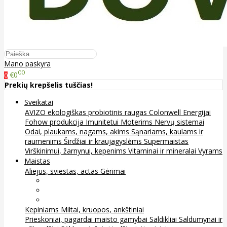
Mano paskyra
00
€0
0
Prekių krepšelis tuščias!
Sveikatai
AVIZO ekologiškas probiotinis raugas
Colonwell
Energijai
Fohow produkcija
Imunitetui
Moterims
Nervų sistemai
Odai, plaukams, nagams, akims
Sąnariams, kaulams ir
raumenims
Širdžiai ir kraujagyslėms
Supermaistas
Virškinimui, žarnynui, kepenims
Vitaminai ir mineralai
Vyrams
Maistas
Aliejus, sviestas, actas
Gėrimai
Arbata
Kava, kakava ir kita
Sultys
Kepiniams
Miltai, kruopos, ankštiniai
Prieskoniai, pagardai maisto gamybai
Saldikliai
Saldumynai ir