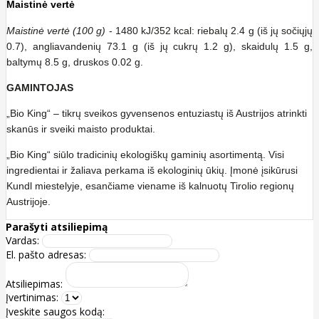
Maistinė vertė
Maistinė vertė (100 g)
- 1480 kJ/352 kcal: riebalų 2.4 g (iš jų sočiųjų
0.7), angliavandenių 73.1 g (iš jų cukrų 1.2 g), skaidulų 1.5 g,
baltymų 8.5 g, druskos 0.02 g.
GAMINTOJAS
„Bio King“ – tikrų sveikos gyvensenos entuziastų iš Austrijos atrinkti
skanūs ir sveiki maisto produktai.
„Bio King“ siūlo tradicinių ekologiškų gaminių asortimentą. Visi
ingredientai ir žaliava perkama iš ekologinių ūkių. Įmonė įsikūrusi
Kundl miestelyje, esančiame viename iš kalnuotų Tirolio regionų
Austrijoje.
Parašyti atsiliepimą
Vardas:
El. pašto adresas:
Atsiliepimas:
Įvertinimas:
Įveskite saugos kodą: