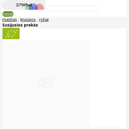
Rašyti
maistas
,
kruopos
,
ryžiai
Susijusios prekės