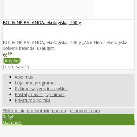
BOLIVINĖ BALANDA, ekologiška, 400 g
BOLIVINĖ BALANDA, ekologiška, 400 g „Alce Nero“ ekologiška
bolivinė balanda, užaugint..
99
€6
Į krepšelį
Į norų sąrašą
Apie mus
Lojalumo programa
Pirkimo sąlygos ir taisyklės
Pristatymas ir grąžinimas
Privatumo politika
Elektroninių parduotuvių nuoma
-
eshoprent.com
Rašyti
Skambinti