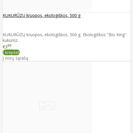
KUKURŪZŲ kruopos, ekologiškos, 500 g
KUKURŪZŲ kruopos, ekologiškos, 500 g Ekologiškos "Bio King"
kukurūz..
89
€3
Į krepšelį
Į norų sąrašą