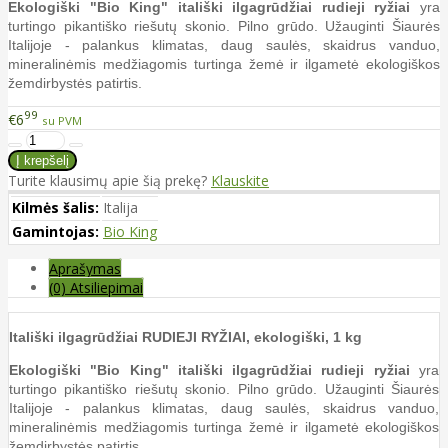
Ekologiški "Bio King" itališki ilgagrūdžiai rudieji ryžiai
yra
turtingo pikantiško riešutų skonio. Pilno grūdo. Užauginti Šiaurės
Italijoje - palankus klimatas, daug saulės, skaidrus vanduo,
mineralinėmis medžiagomis turtinga žemė ir ilgametė ekologiškos
žemdirbystės patirtis.
99
€6
su PVM
Turite klausimų apie šią prekę?
Klauskite
Kilmės šalis:
Italija
Gamintojas:
Bio King
Aprašymas
(0) Atsiliepimai
Itališki ilgagrūdžiai RUDIEJI RYŽIAI, ekologiški, 1 kg
Ekologiški "Bio King" itališki ilgagrūdžiai rudieji ryžiai
yra
turtingo pikantiško riešutų skonio. Pilno grūdo. Užauginti Šiaurės
Italijoje - palankus klimatas, daug saulės, skaidrus vanduo,
mineralinėmis medžiagomis turtinga žemė ir ilgametė ekologiškos
žemdirbystės patirtis.