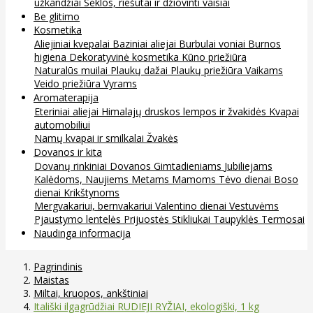
užkandžiai
Sėklos, riešutai ir džiovinti vaisiai
Be glitimo
Kosmetika
Aliejiniai kvepalai
Baziniai aliejai
Burbulai voniai
Burnos
higiena
Dekoratyvinė kosmetika
Kūno priežiūra
Naturalūs muilai
Plaukų dažai
Plaukų priežiūra
Vaikams
Veido priežiūra
Vyrams
Aromaterapija
Eteriniai aliejai
Himalajų druskos lempos ir žvakidės
Kvapai
automobiliui
Namų kvapai ir smilkalai
Žvakės
Dovanos ir kita
Dovanų rinkiniai
Dovanos
Gimtadieniams
Jubiliejams
Kalėdoms, Naujiems Metams
Mamoms
Tėvo dienai
Boso
dienai
Krikštynoms
Mergvakariui, bernvakariui
Valentino dienai
Vestuvėms
Pjaustymo lentelės
Prijuostės
Stikliukai
Taupyklės
Termosai
Naudinga informacija
Pagrindinis
Maistas
Miltai, kruopos, ankštiniai
Itališki ilgagrūdžiai RUDIEJI RYŽIAI, ekologiški, 1 kg