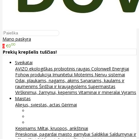
Mano paskyra
00
€0
0
Prekių krepšelis tuščias!
Sveikatai
AVIZO ekologiškas probiotinis raugas
Colonwell
Energijai
Fohow produkcija
Imunitetui
Moterims
Nervų sistemai
Odai, plaukams, nagams, akims
Sąnariams, kaulams ir
raumenims
Širdžiai ir kraujagyslėms
Supermaistas
Virškinimui, žarnynui, kepenims
Vitaminai ir mineralai
Vyrams
Maistas
Aliejus, sviestas, actas
Gėrimai
Arbata
Kava, kakava ir kita
Sultys
Kepiniams
Miltai, kruopos, ankštiniai
Prieskoniai, pagardai maisto gamybai
Saldikliai
Saldumynai ir