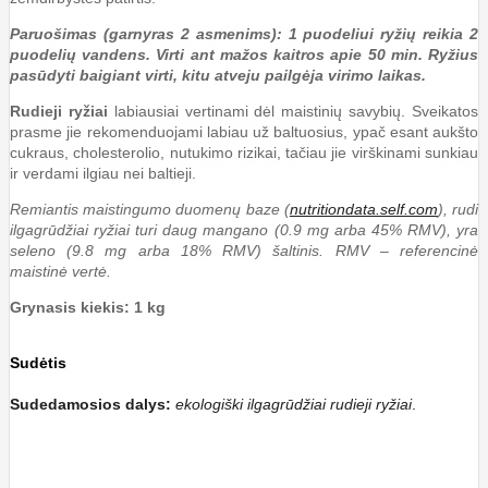
Paruošimas (garnyras 2 asmenims): 1 puodeliui ryžių reikia 2
puodelių vandens. Virti ant mažos kaitros apie 50 min. Ryžius
pasūdyti baigiant virti, kitu atveju pailgėja virimo laikas.
Rudieji ryžiai
labiausiai vertinami dėl maistinių savybių. Sveikatos
prasme jie rekomenduojami labiau už baltuosius, ypač esant aukšto
cukraus, cholesterolio, nutukimo rizikai, tačiau jie virškinami sunkiau
ir verdami ilgiau nei baltieji.
Remiantis maistingumo duomenų baze (
nutritiondata.self.com
), rudi
ilgagrūdžiai ryžiai turi daug mangano (0.9 mg arba 45% RMV), yra
seleno (9.8 mg arba 18% RMV) šaltinis. RMV – referencinė
maistinė vertė.
Grynasis kiekis: 1 kg
Sudėtis
Sudedamosios dalys:
ekologiški ilgagrūdžiai rudieji ryžiai
.