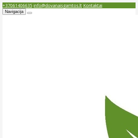
+37061406635
info@dovanaisgamtos.lt
Kontaktai
Navigacija