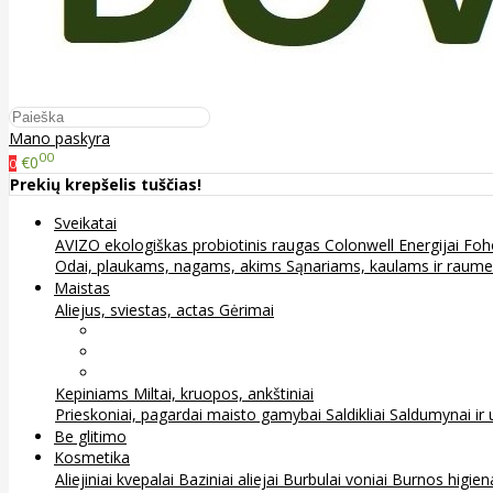
Mano paskyra
00
€0
0
Prekių krepšelis tuščias!
Sveikatai
AVIZO ekologiškas probiotinis raugas
Colonwell
Energijai
Foh
Odai, plaukams, nagams, akims
Sąnariams, kaulams ir raum
Maistas
Aliejus, sviestas, actas
Gėrimai
Arbata
Kava, kakava ir kita
Sultys
Kepiniams
Miltai, kruopos, ankštiniai
Prieskoniai, pagardai maisto gamybai
Saldikliai
Saldumynai ir 
Be glitimo
Kosmetika
Aliejiniai kvepalai
Baziniai aliejai
Burbulai voniai
Burnos higie