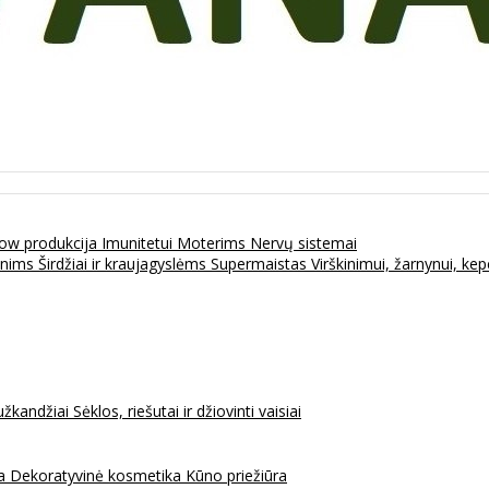
ow produkcija
Imunitetui
Moterims
Nervų sistemai
enims
Širdžiai ir kraujagyslėms
Supermaistas
Virškinimui, žarnynui, k
užkandžiai
Sėklos, riešutai ir džiovinti vaisiai
na
Dekoratyvinė kosmetika
Kūno priežiūra