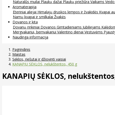
Naturalūs muilai
Plaukų dažai
Plaukų priežiūra
Vaikams
Veido
Aromaterapija
Eteriniai aliejai
Himalajų druskos lempos ir žvakidės
Kvapai au
Namų kvapai ir smilkalai
Žvakės
Dovanos ir kita
Dovanų rinkiniai
Dovanos
Gimtadieniams
Jubiliejams
Kalėdo
Mergvakariui, bernvakariui
Valentino dienai
Vestuvėms
Pjaust
Naudinga informacija
Pagrindinis
Maistas
Sėklos, riešutai ir džiovinti vaisiai
KANAPIŲ SĖKLOS, nelukštentos, 450 g
KANAPIŲ SĖKLOS, nelukštentos,