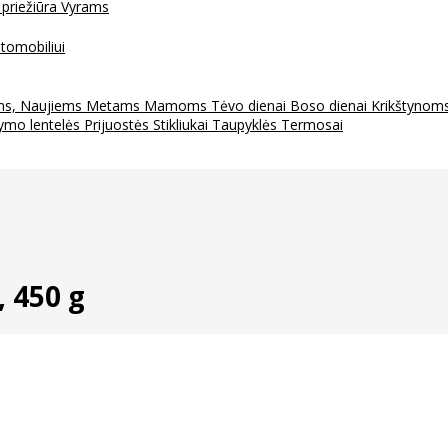
 priežiūra
Vyrams
tomobiliui
ms, Naujiems Metams
Mamoms
Tėvo dienai
Boso dienai
Krikštynom
ymo lentelės
Prijuostės
Stikliukai
Taupyklės
Termosai
 450 g