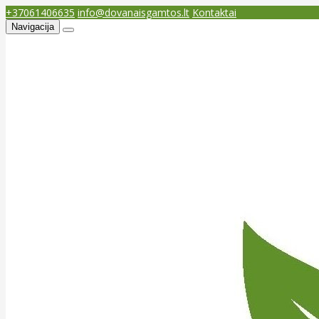
+37061406635
info@dovanaisgamtos.lt
Kontaktai
Navigacija