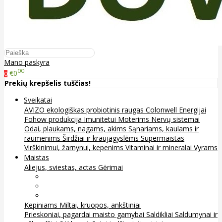
Mano paskyra
00
€0
0
Prekių krepšelis tuščias!
Sveikatai
AVIZO ekologiškas probiotinis raugas
Colonwell
Energijai
Fohow produkcija
Imunitetui
Moterims
Nervų sistemai
Odai, plaukams, nagams, akims
Sąnariams, kaulams ir
raumenims
Širdžiai ir kraujagyslėms
Supermaistas
Virškinimui, žarnynui, kepenims
Vitaminai ir mineralai
Vyrams
Maistas
Aliejus, sviestas, actas
Gėrimai
Arbata
Kava, kakava ir kita
Sultys
Kepiniams
Miltai, kruopos, ankštiniai
Prieskoniai, pagardai maisto gamybai
Saldikliai
Saldumynai ir