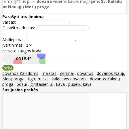
laimingi
"
bus puiki
dovana
visiems kavos mėgėjams
Šv. Kalėdų
ar Naujųjų Metų proga.
Parašyti atsiliepimą
Vardas:
El. pašto adresas:
Atsiliepimas:
Įvertinimas:
Įveskite saugos kodą:
Rašyti
dovanos Kalėdoms
,
maistas
,
gėrimai
,
dovanos
,
dovanos Naujų
Metų proga
,
tigro metai
,
kalėdinės dovanos
,
dovanos Kalėdų
proga
,
bosui
,
gimtadieniui
,
kava
,
pupelių kava
Susijusios prekės