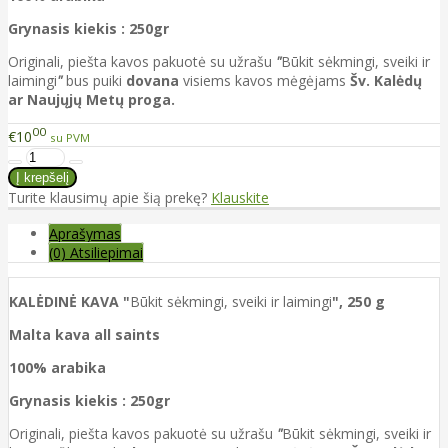
Grynasis kiekis : 250gr
Originali, piešta kavos pakuotė su užrašu
"
Būkit sėkmingi, sveiki ir
laimingi
"
bus puiki
dovana
visiems kavos mėgėjams
Šv. Kalėdų
ar Naujųjų Metų proga.
00
€10
su PVM
Turite klausimų apie šią prekę?
Klauskite
Aprašymas
(0) Atsiliepimai
KALĖDINĖ KAVA "
Būkit sėkmingi, sveiki ir laimingi
", 250 g
Malta kava all saints
100% arabika
Grynasis kiekis : 250gr
Originali, piešta kavos pakuotė su užrašu
"
Būkit sėkmingi, sveiki ir