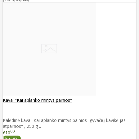
Kava. ''Kai aplanko mintys painios''
Kalėdinė kava ''Kai aplanko mintys painios- gyvačių kavikė jas
atpainios'' , 250 g ..
00
€10
Į krepšelį