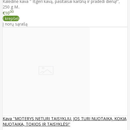
Kalėdinė kava '' Išgeri kavą, pasitaisai karūną ir pradedi dieną!'',
250 g M..
00
€10
Į krepšelį
Į norų sąrašą
Kava ''MOTERYS NETURI TAISYKLIŲ. JOS TURI NUOTAIKĄ. KOKIA
NUOTAIKA, TOKIOS IR TAISYKLĖS!''