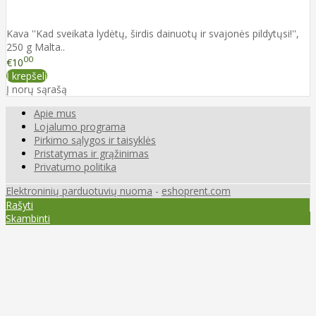
Kava ''Kad sveikata lydėtų, širdis dainuotų ir svajonės pildytųsi!'',
250 g Malta..
00
€10
Į krepšelį
Į norų sąrašą
Apie mus
Lojalumo programa
Pirkimo sąlygos ir taisyklės
Pristatymas ir grąžinimas
Privatumo politika
Elektroninių parduotuvių nuoma
-
eshoprent.com
Rašyti
Skambinti