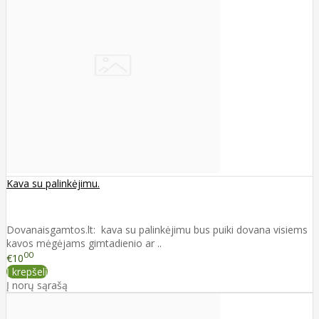
Kava su palinkėjimu.
Dovanaisgamtos.lt: kava su palinkėjimu bus puiki dovana visiems
kavos mėgėjams gimtadienio ar ..
00
€10
Į krepšelį
Į norų sąrašą