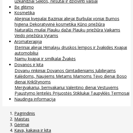
užkandžiai
Sėklos, riešutai ir džiovinti vaisiai
Be glitimo
Kosmetika
Aliejiniai kvepalai
Baziniai aliejai
Burbulai voniai
Burnos
higiena
Dekoratyvinė kosmetika
Kūno priežiūra
Naturalūs muilai
Plaukų dažai
Plaukų priežiūra
Vaikams
Veido priežiūra
Vyrams
Aromaterapija
Eteriniai aliejai
Himalajų druskos lempos ir žvakidės
Kvapai
automobiliui
Namų kvapai ir smilkalai
Žvakės
Dovanos ir kita
Dovanų rinkiniai
Dovanos
Gimtadieniams
Jubiliejams
Kalėdoms, Naujiems Metams
Mamoms
Tėvo dienai
Boso
dienai
Krikštynoms
Mergvakariui, bernvakariui
Valentino dienai
Vestuvėms
Pjaustymo lentelės
Prijuostės
Stikliukai
Taupyklės
Termosai
Naudinga informacija
Pagrindinis
Maistas
Gėrimai
Kava, kakava ir kita