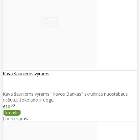
Kava šauniems vyrams
Kava šauniems vyrams "Kavos Bankas" skrudinta nuostabaus
riešutų, šokolado ir uogų..
00
€10
Į krepšelį
Į norų sąrašą