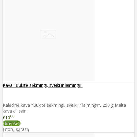
Kava ''Būkite sėkmingi, sveiki ir laimingi!''
Kalėdinė kava ''Būkite sėkmingi, sveiki ir laimingi!'', 250 g Malta
kava all sain..
00
€10
Į krepšelį
Į norų sąrašą