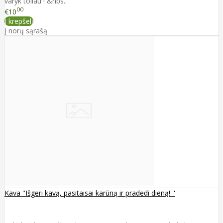
varyk toliau ! &nbs..
00
€10
Į krepšelį
Į norų sąrašą
Kava ''Išgeri kavą, pasitaisai karūną ir pradedi dieną! ''