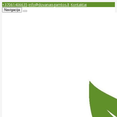
+37061406635
info@dovanaisgamtos.lt
Kontaktai
Navigacija