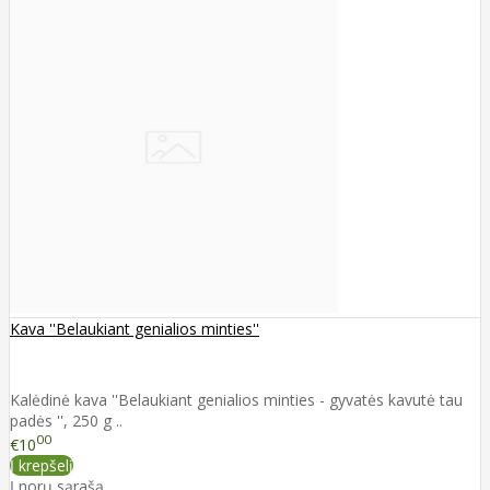
Kava ''Belaukiant genialios minties''
Kalėdinė kava ''Belaukiant genialios minties - gyvatės kavutė tau
padės '', 250 g ..
00
€10
Į krepšelį
Į norų sąrašą