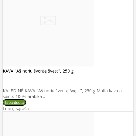
KAVA "Aš noriu šventę švęst", 250 g
KALĖDINĖ KAVA "Aš noriu šventę švęst", 250 g Malta kava all
saints 100% arabika ..
Į norų sąrašą