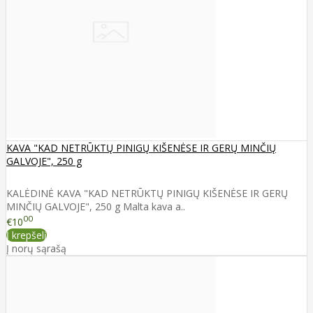
KAVA "KAD NETRŪKTŲ PINIGŲ KIŠENĖSE IR GERŲ MINČIŲ
GALVOJE", 250 g
KALĖDINĖ KAVA "KAD NETRŪKTŲ PINIGŲ KIŠENĖSE IR GERŲ
MINČIŲ GALVOJE", 250 g Malta kava a..
00
€10
Į krepšelį
Į norų sąrašą