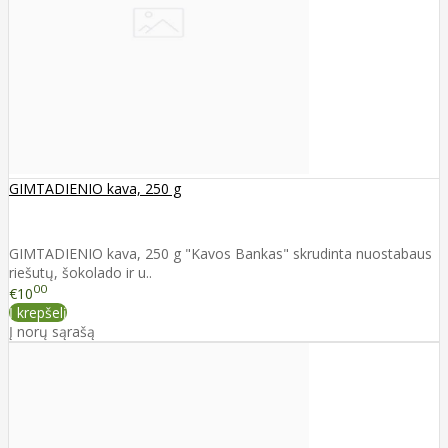
GIMTADIENIO kava, 250 g
GIMTADIENIO kava, 250 g "Kavos Bankas" skrudinta nuostabaus
riešutų, šokolado ir u..
00
€10
Į krepšelį
Į norų sąrašą