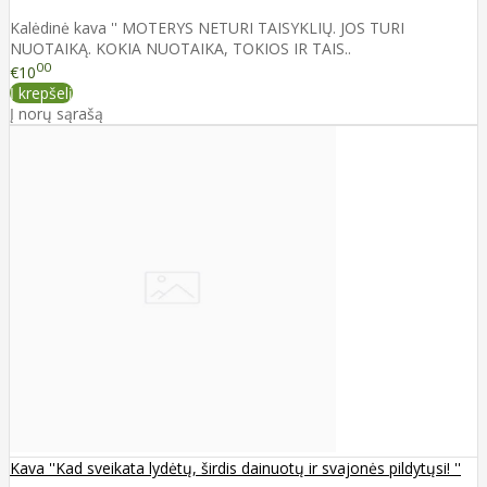
Kalėdinė kava '' MOTERYS NETURI TAISYKLIŲ. JOS TURI
NUOTAIKĄ. KOKIA NUOTAIKA, TOKIOS IR TAIS..
00
€10
Į krepšelį
Į norų sąrašą
Kava ''Kad sveikata lydėtų, širdis dainuotų ir svajonės pildytųsi! ''