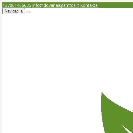
+37061406635
info@dovanaisgamtos.lt
Kontaktai
Navigacija