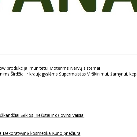
ow produkcija
Imunitetui
Moterims
Nervų sistemai
enims
Širdžiai ir kraujagyslėms
Supermaistas
Virškinimui, žarnynui, k
užkandžiai
Sėklos, riešutai ir džiovinti vaisiai
na
Dekoratyvinė kosmetika
Kūno priežiūra