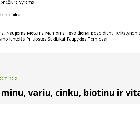
 priežiūra
Vyrams
tomobiliui
ms, Naujiems Metams
Mamoms
Tėvo dienai
Boso dienai
Krikštynom
ymo lentelės
Prijuostės
Stikliukai
Taupyklės
Termosai
itaminais
nu, variu, cinku, biotinu ir vi