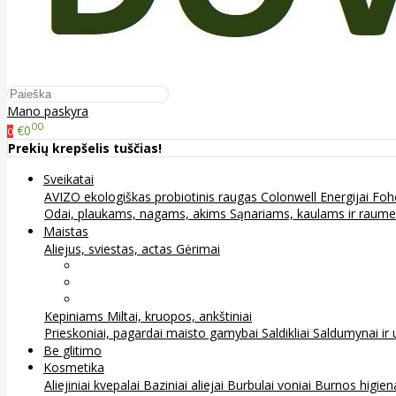
Mano paskyra
00
€0
0
Prekių krepšelis tuščias!
Sveikatai
AVIZO ekologiškas probiotinis raugas
Colonwell
Energijai
Foh
Odai, plaukams, nagams, akims
Sąnariams, kaulams ir raum
Maistas
Aliejus, sviestas, actas
Gėrimai
Arbata
Kava, kakava ir kita
Sultys
Kepiniams
Miltai, kruopos, ankštiniai
Prieskoniai, pagardai maisto gamybai
Saldikliai
Saldumynai ir 
Be glitimo
Kosmetika
Aliejiniai kvepalai
Baziniai aliejai
Burbulai voniai
Burnos higie