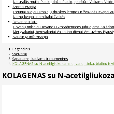
Naturalūs muilai
Plaukų dažai
Plaukų priežiūra
Vaikams
Veido
Aromaterapija
Eteriniai aliejai
Himalajų druskos lempos ir žvakidės
Kvapai au
Namų kvapai ir smilkalai
Žvakės
Dovanos ir kita
Dovanų rinkiniai
Dovanos
Gimtadieniams
Jubiliejams
Kalėdo
Mergvakariui, bernvakariui
Valentino dienai
Vestuvėms
Pjaust
Naudinga informacija
Pagrindinis
Sveikatai
Sąnariams, kaulams ir raumenims
KOLAGENAS su N-acetilgliukozaminu, variu, cinku, biotinu ir v
KOLAGENAS su N-acetilgliukozami