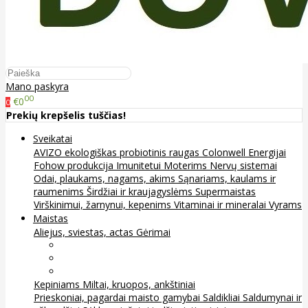
Mano paskyra
00
€0
0
Prekių krepšelis tuščias!
Sveikatai
AVIZO ekologiškas probiotinis raugas
Colonwell
Energijai
Fohow produkcija
Imunitetui
Moterims
Nervų sistemai
Odai, plaukams, nagams, akims
Sąnariams, kaulams ir
raumenims
Širdžiai ir kraujagyslėms
Supermaistas
Virškinimui, žarnynui, kepenims
Vitaminai ir mineralai
Vyrams
Maistas
Aliejus, sviestas, actas
Gėrimai
Arbata
Kava, kakava ir kita
Sultys
Kepiniams
Miltai, kruopos, ankštiniai
Prieskoniai, pagardai maisto gamybai
Saldikliai
Saldumynai ir