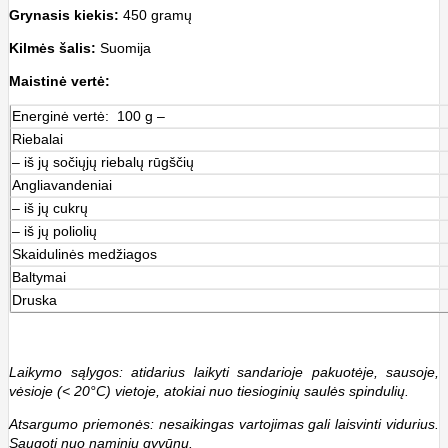
Grynasis kiekis:
450 gramų
Kilmės šalis:
Suomija
Maistinė vertė:
Energinė vertė: 100 g –
Riebalai
– iš jų sočiųjų riebalų rūgščių
Angliavandeniai
– iš jų cukrų
– iš jų poliolių
Skaidulinės medžiagos
Baltymai
Druska
Laikymo sąlygos: atidarius laikyti sandarioje pakuotėje, sausoje,
vėsioje (< 20°C) vietoje, atokiai nuo tiesioginių saulės spindulių.
Atsargumo priemonės: nesaikingas vartojimas gali laisvinti vidurius.
Saugoti nuo naminių gyvūnų.