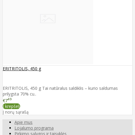
ERITRITOLIS, 450 g
ERITRITOLIS, 450 g Tai natūralus saldiklis – kurio saldumas
prilygsta 70% cu..
49
€7
Į krepšelį
Į norų sąrašą
Apie mus
Lojalumo programa
Pirkimo sąlygos ir taisyklės