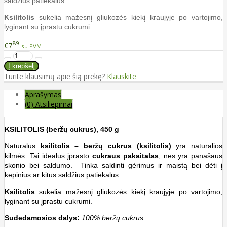
saldžius patiekalus.
Ksilitolis
sukelia mažesnį gliukozės kiekį kraujyje po vartojimo,
lyginant su įprastu cukrumi.
89
€7
su PVM
Turite klausimų apie šią prekę?
Klauskite
Aprašymas
(0) Atsiliepimai
KSILITOLIS (beržų cukrus), 450 g
Natūralus
ksilitolis – beržų cukrus (ksilitolis)
yra natūralios
kilmės. Tai idealus įprasto
cukraus pakaitalas
, nes yra panašaus
skonio bei saldumo. Tinka saldinti gėrimus ir maistą bei dėti į
kepinius ar kitus saldžius patiekalus.
Ksilitolis
sukelia mažesnį gliukozės kiekį kraujyje po vartojimo,
lyginant su įprastu cukrumi.
Sudedamosios dalys:
100% beržų cukrus