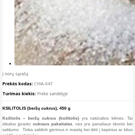
Į norų sąrašą
Prekės kodas:
CHIA-047
Turimas kiekis:
Prekė sandėlyje
KSILITOLIS (beržų cukrus), 450 g
Ksilitolis – beržų cukrus (ksilitolis)
yra natūralios kilmės. Tai
idealus įprasto
cukraus pakaitalas
, nes yra panašaus skonio bei
saldumo. Tinka saldinti gėrimus ir maistą bei dėti į kepinius ar kitus