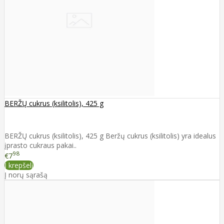
BERŽŲ cukrus (ksilitolis), 425 g
BERŽŲ cukrus (ksilitolis), 425 g Beržų cukrus (ksilitolis) yra idealus
įprasto cukraus pakai..
98
€7
Į krepšelį
Į norų sąrašą