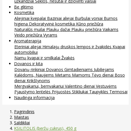
užkandžiai
Sėklos, riešutai ir džiovinti vaisiai
Be glitimo
Kosmetika
Aliejiniai kvepalai
Baziniai aliejai
Burbulai voniai
Burnos
higiena
Dekoratyvinė kosmetika
Kūno priežiūra
Naturalūs muilai
Plaukų dažai
Plaukų priežiūra
Vaikams
Veido priežiūra
Vyrams
Aromaterapija
Eteriniai aliejai
Himalajų druskos lempos ir žvakidės
Kvapai
automobiliui
Namų kvapai ir smilkalai
Žvakės
Dovanos ir kita
Dovanų rinkiniai
Dovanos
Gimtadieniams
Jubiliejams
Kalėdoms, Naujiems Metams
Mamoms
Tėvo dienai
Boso
dienai
Krikštynoms
Mergvakariui, bernvakariui
Valentino dienai
Vestuvėms
Pjaustymo lentelės
Prijuostės
Stikliukai
Taupyklės
Termosai
Naudinga informacija
Pagrindinis
Maistas
Saldikliai
KSILITOLIS (beržų cukrus), 450 g