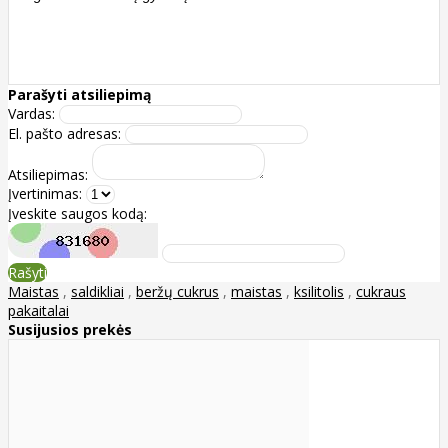
Parašyti atsiliepimą
Vardas:
El. pašto adresas:
Atsiliepimas:
Įvertinimas:
Įveskite saugos kodą:
Rašyti
Maistas
,
saldikliai
,
beržų cukrus
,
maistas
,
ksilitolis
,
cukraus
pakaitalai
Susijusios prekės