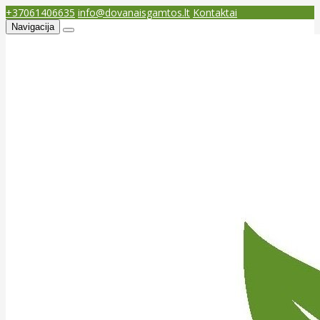
+37061406635
info@dovanaisgamtos.lt
Kontaktai
Navigacija