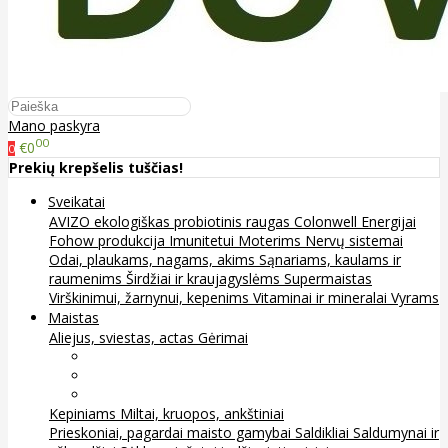
Mano paskyra
00
€0
0
Prekių krepšelis tuščias!
Sveikatai
AVIZO ekologiškas probiotinis raugas
Colonwell
Energijai
Fohow produkcija
Imunitetui
Moterims
Nervų sistemai
Odai, plaukams, nagams, akims
Sąnariams, kaulams ir
raumenims
Širdžiai ir kraujagyslėms
Supermaistas
Virškinimui, žarnynui, kepenims
Vitaminai ir mineralai
Vyrams
Maistas
Aliejus, sviestas, actas
Gėrimai
Arbata
Kava, kakava ir kita
Sultys
Kepiniams
Miltai, kruopos, ankštiniai
Prieskoniai, pagardai maisto gamybai
Saldikliai
Saldumynai ir