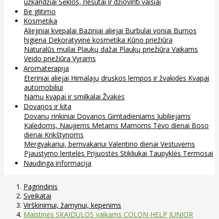
užkandžiai
Sėklos, riešutai ir džiovinti vaisiai
Be glitimo
Kosmetika
Aliejiniai kvepalai
Baziniai aliejai
Burbulai voniai
Burnos
higiena
Dekoratyvinė kosmetika
Kūno priežiūra
Naturalūs muilai
Plaukų dažai
Plaukų priežiūra
Vaikams
Veido priežiūra
Vyrams
Aromaterapija
Eteriniai aliejai
Himalajų druskos lempos ir žvakidės
Kvapai
automobiliui
Namų kvapai ir smilkalai
Žvakės
Dovanos ir kita
Dovanų rinkiniai
Dovanos
Gimtadieniams
Jubiliejams
Kalėdoms, Naujiems Metams
Mamoms
Tėvo dienai
Boso
dienai
Krikštynoms
Mergvakariui, bernvakariui
Valentino dienai
Vestuvėms
Pjaustymo lentelės
Prijuostės
Stikliukai
Taupyklės
Termosai
Naudinga informacija
Pagrindinis
Sveikatai
Virškinimui, žarnynui, kepenims
Maistinės SKAIDULOS vaikams COLON HELP JUNIOR