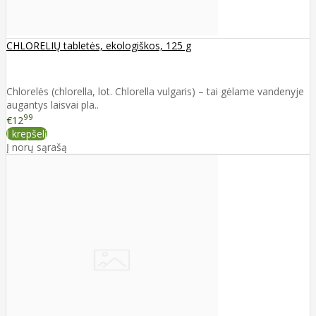
CHLORELIŲ tabletės, ekologiškos, 125 g
Chlorelės (chlorella, lot. Chlorella vulgaris) – tai gėlame vandenyje
augantys laisvai pla..
99
€12
Į krepšelį
Į norų sąrašą