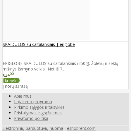
SKAIDULOS su šaltalankiais | eriglobe
ERIGLOBE SKAIDULOS su šaltalankiais (250g). Žolelių ir sėklų
mišinys žarnyno veiklai. Net iš 7..
00
€24
Į krepšelį
Į norų sąrašą
Apie mus
Lojalumo programa
Pirkimo sąlygos ir taisyklės
Pristatymas ir grąžinimas
Privatumo politika
Elektroninių parduotuvių nuoma
-
eshoprent.com