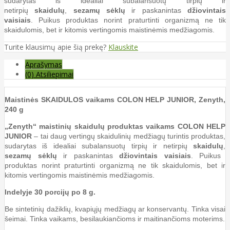
sudarytas iš idealiai subalansuotų tirpių ir
netirpių
skaidulų
,
sezamų sėklų
ir paskanintas
džiovintais
vaisiais
. Puikus produktas norint praturtinti organizmą ne tik
skaidulomis, bet ir kitomis vertingomis maistinėmis medžiagomis.
Turite klausimų apie šią prekę?
Klauskite
Aprašymas
(0) Atsiliepimai
Maistinės SKAIDULOS vaikams COLON HELP JUNIOR, Zenyth,
240 g
„Zenyth“ maistinių skaidulų produktas vaikams COLON HELP
JUNIOR
– tai daug vertingų skaidulinių medžiagų turintis produktas,
sudarytas iš idealiai subalansuotų tirpių ir netirpių
skaidulų
,
sezamų sėklų
ir paskanintas
džiovintais vaisiais
. Puikus
produktas norint praturtinti organizmą ne tik skaidulomis, bet ir
kitomis vertingomis maistinėmis medžiagomis.
Indelyje 30 porcijų po 8 g.
Be sintetinių dažiklių, kvapiųjų medžiagų ar konservantų. Tinka visai
šeimai. Tinka vaikams, besilaukiančioms ir maitinančioms moterims.