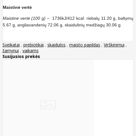
Maistinė vertė
Maistinė vertė (100 g)
– 1736kJ/412 kcal: riebalų 11.20 g, baltymų
5.67 g, angliavandenių 72.06 g, skaidulinių medžiagų 30.06 g.
Sveikatai
,
prebiotikai
,
skaidulos
,
maisto papildas
,
Virškinimui
,
žarnynui
,
vaikams
Susijusios prekės