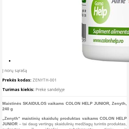
Į norų sąrašą
Prekės kodas:
ZENYTH-001
Turimas kiekis:
Prekė sandėlyje
Maistinės SKAIDULOS vaikams COLON HELP JUNIOR, Zenyth,
240 g
„Zenyth“ maistinių skaidulų produktas vaikams COLON HELP
JUNIOR
– tai daug vertingų skaidulinių medžiagų turintis produktas,