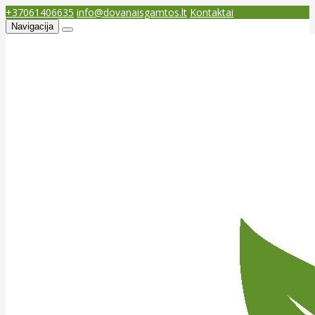
+37061406635
info@dovanaisgamtos.lt
Kontaktai
Navigacija