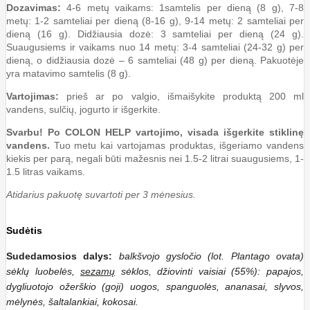
Dozavimas:
4-6 metų vaikams: 1samtelis per dieną (8 g), 7-8
metų: 1-2 samteliai per dieną (8-16 g), 9-14 metų: 2 samteliai per
dieną (16 g). Didžiausia dozė: 3 samteliai per dieną (24 g).
Suaugusiems ir vaikams nuo 14 metų: 3-4 samteliai (24-32 g) per
dieną, o didžiausia dozė – 6 samteliai (48 g) per dieną. Pakuotėje
yra matavimo samtelis (8 g).
Vartojimas:
prieš ar po valgio, išmaišykite produktą 200 ml
vandens, sulčių, jogurto ir išgerkite.
Svarbu! Po COLON HELP vartojimo, visada išgerkite stiklinę
vandens.
Tuo metu kai vartojamas produktas, išgeriamo vandens
kiekis per parą, negali būti mažesnis nei 1.5-2 litrai suaugusiems, 1-
1.5 litras vaikams.
Atidarius pakuotę suvartoti per 3 mėnesius.
Sudėtis
Sudedamosios dalys:
balkšvojo gysločio (lot. Plantago ovata)
sėklų luobelės,
sezamų
sėklos, džiovinti vaisiai (55%): papajos,
dygliuotojo ožerškio (goji) uogos, spanguolės, ananasai, slyvos,
mėlynės, šaltalankiai, kokosai.