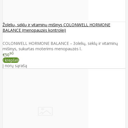
Žolelių, sėklų ir vitaminų mišinys COLONWELL HORMONE
BALANCE (menopauzės kontrolei)
COLONWELL HORMONE BALANCE – žolelių, sėklų ir vitaminų
mišinys, sukurtas moterims menopauzės l..
90
€50
Į krepšelį
Į norų sąrašą