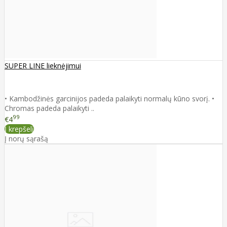
SUPER LINE lieknėjimui
• Kambodžinės garcinijos padeda palaikyti normalų kūno svorį. •
Chromas padeda palaikyti ..
99
€4
Į krepšelį
Į norų sąrašą