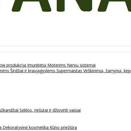
ow produkcija
Imunitetui
Moterims
Nervų sistemai
enims
Širdžiai ir kraujagyslėms
Supermaistas
Virškinimui, žarnynui, k
užkandžiai
Sėklos, riešutai ir džiovinti vaisiai
na
Dekoratyvinė kosmetika
Kūno priežiūra