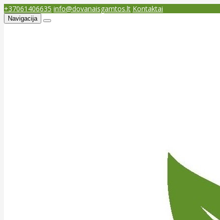
+37061406635
info@dovanaisgamtos.lt
Kontaktai
Navigacija