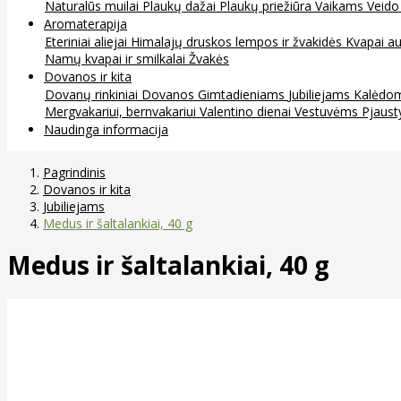
Naturalūs muilai
Plaukų dažai
Plaukų priežiūra
Vaikams
Veido
Aromaterapija
Eteriniai aliejai
Himalajų druskos lempos ir žvakidės
Kvapai au
Namų kvapai ir smilkalai
Žvakės
Dovanos ir kita
Dovanų rinkiniai
Dovanos
Gimtadieniams
Jubiliejams
Kalėdo
Mergvakariui, bernvakariui
Valentino dienai
Vestuvėms
Pjaust
Naudinga informacija
Pagrindinis
Dovanos ir kita
Jubiliejams
Medus ir šaltalankiai, 40 g
Medus ir šaltalankiai, 40 g