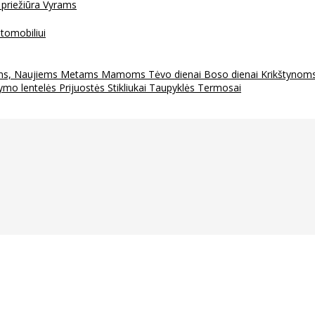
 priežiūra
Vyrams
tomobiliui
ms, Naujiems Metams
Mamoms
Tėvo dienai
Boso dienai
Krikštynom
ymo lentelės
Prijuostės
Stikliukai
Taupyklės
Termosai