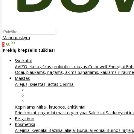
Mano paskyra
00
€0
0
Prekių krepšelis tuščias!
Sveikatai
AVIZO ekologiškas probiotinis raugas
Colonwell
Energijai
Foh
Odai, plaukams, nagams, akims
Sąnariams, kaulams ir raum
Maistas
Aliejus, sviestas, actas
Gėrimai
Arbata
Kava, kakava ir kita
Sultys
Kepiniams
Miltai, kruopos, ankštiniai
Prieskoniai, pagardai maisto gamybai
Saldikliai
Saldumynai ir 
Be glitimo
Kosmetika
Aliejiniai kvepalai
Baziniai aliejai
Burbulai voniai
Burnos higie