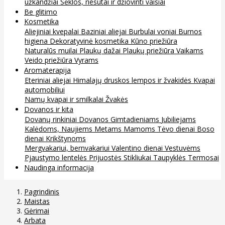
užkandžiai
Sėklos, riešutai ir džiovinti vaisiai
Be glitimo
Kosmetika
Aliejiniai kvepalai
Baziniai aliejai
Burbulai voniai
Burnos
higiena
Dekoratyvinė kosmetika
Kūno priežiūra
Naturalūs muilai
Plaukų dažai
Plaukų priežiūra
Vaikams
Veido priežiūra
Vyrams
Aromaterapija
Eteriniai aliejai
Himalajų druskos lempos ir žvakidės
Kvapai
automobiliui
Namų kvapai ir smilkalai
Žvakės
Dovanos ir kita
Dovanų rinkiniai
Dovanos
Gimtadieniams
Jubiliejams
Kalėdoms, Naujiems Metams
Mamoms
Tėvo dienai
Boso
dienai
Krikštynoms
Mergvakariui, bernvakariui
Valentino dienai
Vestuvėms
Pjaustymo lentelės
Prijuostės
Stikliukai
Taupyklės
Termosai
Naudinga informacija
Pagrindinis
Maistas
Gėrimai
Arbata