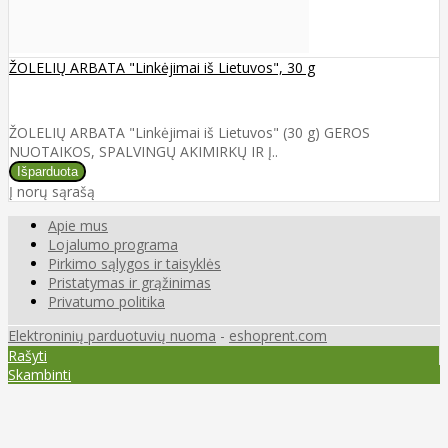
ŽOLELIŲ ARBATA "Linkėjimai iš Lietuvos", 30 g
ŽOLELIŲ ARBATA "Linkėjimai iš Lietuvos" (30 g) GEROS
NUOTAIKOS, SPALVINGŲ AKIMIRKŲ IR Į..
Į norų sąrašą
Apie mus
Lojalumo programa
Pirkimo sąlygos ir taisyklės
Pristatymas ir grąžinimas
Privatumo politika
Elektroninių parduotuvių nuoma
-
eshoprent.com
Rašyti
Skambinti