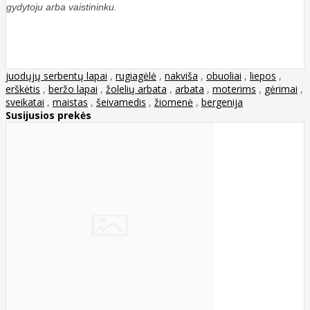
gydytoju arba vaistininku.
juodųjų serbentų lapai
,
rugiagėlė
,
nakviša
,
obuoliai
,
liepos
,
erškėtis
,
beržo lapai
,
žolelių arbata
,
arbata
,
moterims
,
gėrimai
,
sveikatai
,
maistas
,
šeivamedis
,
žiomenė
,
bergenija
Susijusios prekės