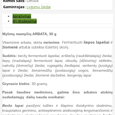
Kilmės šalis:
Lietuva
Gamintojas:
Lygumų žiedai
Aprašymas
(0) Atsiliepimai
Mylimų mamyčių ARBATA, 30 g
Fermentuoti
liepos lapeliai
ir
Vitamininė arbata, skirta
moterims
.
žiomenė
arbatai suteikia išskirtinį skonį.
Sudėtis:
beržų fermentuoti lapeliai, erškėčių (raukšlėtalapių) žiedai,
liepų (mažalapių) fermentuoti lapai, obuolių (džiovintų) skiltelės,
nakvišų (dvimečių) žiedai, rugiagėlių žiedlapiai, serbentų (juodųjų)
lapai ir žiedai, šeivamedžių (juodauogių) uogos, šeivamedžių
(juodauogių) žiedai, žiomenė darželinė, bergenijų lapai
Grynasis kiekis:
30 gramų
Pasak liaudies medicinos, galima šios arbatos atskirų
sudedamųjų dalių nauda sveikatai:
Beržo lapai
pasižymi tulžies ir šlapimo išsiskyrimo skatinimu,
kraujotakos gerinimu, antiseptinėmis atsikosėjimą lengvinančiomis ir