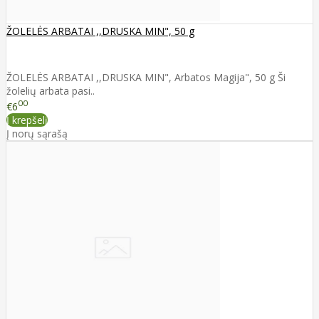
ŽOLELĖS ARBATAI ,,DRUSKA MIN", 50 g
ŽOLELĖS ARBATAI ,,DRUSKA MIN", Arbatos Magija", 50 g Ši
žolelių arbata pasi..
00
€6
Į krepšelį
Į norų sąrašą