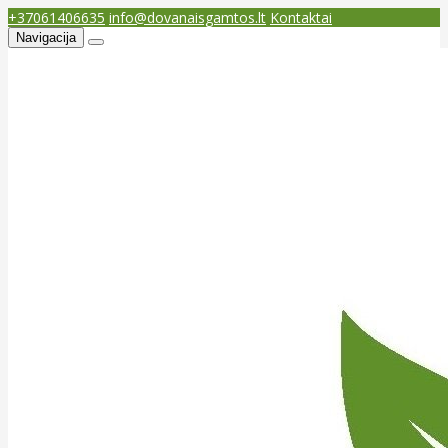
+37061406635
info@dovanaisgamtos.lt
Kontaktai
Navigacija