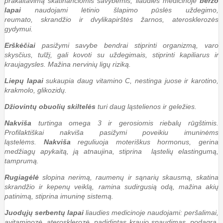
prakaitavimą skatinančiomis savybėmis, liaudies medicinoje
beržo
lapai
naudojami lėtinio šlapimo pūslės uždegimo,
reumato, skrandžio ir dvylikapirštės žarnos, aterosklerozės
gydymui.
Erškėčiai
pasižymi savybe bendrai stiprinti organizmą, varo
skysčius, tulžį, gali kovoti su uždegimais, stiprinti kapiliarus ir
kraujagysles. Mažina nervinių ligų riziką.
Liepų lapai
sukaupia daug vitamino C, nestinga juose ir karotino,
krakmolo, glikozidų.
Džiovintų obuolių skiltelės
turi daug ląstelienos ir geležies.
Nakviša
turtinga omega 3 ir gerosiomis riebalų rūgštimis.
Profilaktiškai nakviša pasižymi poveikiu imuninėms
ląstelėms.
Nakviša
reguliuoja moteriškus hormonus, gerina
medžiagų apykaitą, ją atnaujina, stiprina ląstelių elastingumą,
tamprumą.
Rugiagėlė
slopina nerimą, raumenų ir sąnarių skausmą, skatina
skrandžio ir kepenų veiklą, ramina sudirgusią odą, mažina akių
patinimą, stiprina imuninę sistemą.
Juodųjų serbentų lapai
liaudies medicinoje naudojami: peršalimai,
avitaminozė, aterosklerozė, padidintas kraujo spaudimas, podagra,