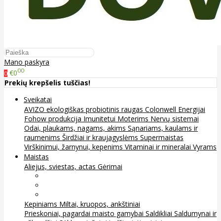
Mano paskyra
00
€0
0
Prekių krepšelis tuščias!
Sveikatai
AVIZO ekologiškas probiotinis raugas
Colonwell
Energijai
Fohow produkcija
Imunitetui
Moterims
Nervų sistemai
Odai, plaukams, nagams, akims
Sąnariams, kaulams ir
raumenims
Širdžiai ir kraujagyslėms
Supermaistas
Virškinimui, žarnynui, kepenims
Vitaminai ir mineralai
Vyrams
Maistas
Aliejus, sviestas, actas
Gėrimai
Arbata
Kava, kakava ir kita
Sultys
Kepiniams
Miltai, kruopos, ankštiniai
Prieskoniai, pagardai maisto gamybai
Saldikliai
Saldumynai ir