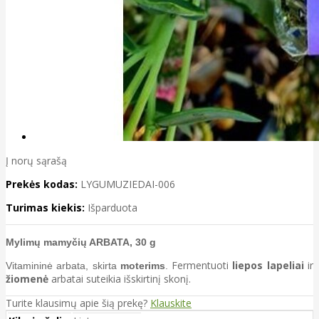
Į norų sąrašą
Prekės kodas:
LYGUMUZIEDAI-006
Turimas kiekis:
Išparduota
Mylimų mamyčių ARBATA, 30 g
Fermentuoti
liepos lapeliai
ir
Vitamininė arbata, skirta
moterims
.
žiomenė
arbatai suteikia išskirtinį skonį.
Turite klausimų apie šią prekę?
Klauskite