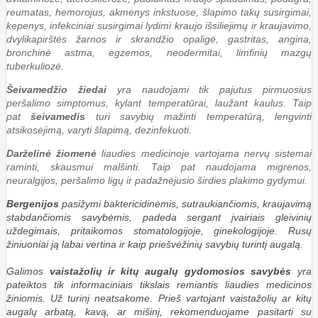
reumatas, hemorojus, akmenys inkstuose, šlapimo takų susirgimai,
kepenys, infekciniai susirgimai lydimi kraujo išsiliejimų ir kraujavimo,
dvylikapirštės žarnos ir skrandžio opaligė, gastritas, angina,
bronchinė astma, egzemos, neodermitai, limfinių mazgų
tuberkuliozė.
Šeivamedžio žiedai
yra naudojami tik pajutus pirmuosius
peršalimo simptomus, kylant temperatūrai, laužant kaulus. Taip
pat
šeivamedis
turi savybių mažinti temperatūrą, lengvinti
atsikosėjimą, varyti šlapimą, dezinfekuoti.
Darželinė žiomenė
liaudies medicinoje vartojama nervų sistemai
raminti, skausmui malšinti. Taip pat naudojama migrenos,
neuralgijos, peršalimo ligų ir padažnėjusio širdies plakimo gydymui.
Bergenijos
pasižymi baktericidinėmis, sutraukiančiomis, kraujavimą
stabdančiomis savybėmis, padeda sergant įvairiais gleivinių
uždegimais, pritaikomos stomatologijoje, ginekologijoje. Rusų
žiniuoniai ją labai vertina ir kaip priešvėžinių savybių turintį augalą.
Galimos
vaistažolių ir kitų augalų gydomosios savybės
yra
pateiktos tik informaciniais tikslais remiantis liaudies medicinos
žiniomis. Už turinį neatsakome. Prieš vartojant vaistažolių ar kitų
augalų arbatą, kavą, ar mišinį, rekomenduojame pasitarti su