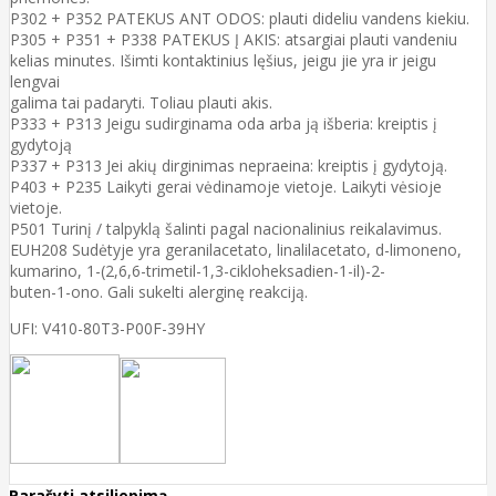
P302 + P352 PATEKUS ANT ODOS: plauti dideliu vandens kiekiu.
P305 + P351 + P338 PATEKUS Į AKIS: atsargiai plauti vandeniu
kelias minutes. Išimti kontaktinius lęšius, jeigu jie yra ir jeigu
lengvai
galima tai padaryti. Toliau plauti akis.
P333 + P313 Jeigu sudirginama oda arba ją išberia: kreiptis į
gydytoją
P337 + P313 Jei akių dirginimas nepraeina: kreiptis į gydytoją.
P403 + P235 Laikyti gerai vėdinamoje vietoje. Laikyti vėsioje
vietoje.
P501 Turinį / talpyklą šalinti pagal nacionalinius reikalavimus.
EUH208 Sudėtyje yra geranilacetato, linalilacetato, d-limoneno,
kumarino, 1-(2,6,6-trimetil-1,3-cikloheksadien-1-il)-2-
buten-1-ono. Gali sukelti alerginę reakciją.
UFI: V410-80T3-P00F-39HY
Parašyti atsiliepimą