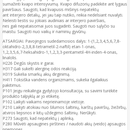
sumažinti kvapo intensyvumą. Kvapo difuzorių padėkite ant lygaus
paviršiaus. Saugoti, kad kvapusis mišinys nepatektų
ant interjero detalių, jei jau taip nutiko, reikia nedelsiant nuvalyti.
Neleisti liestis su jokiais audiniais ar interjero paviršiais,
nes gali nepataisomai juos sugadinti. Saugoti nuo sąlyčio su
maistu. Saugoti nuo vaikų ir naminių gyvūnų.
ATSARGIAI. Pavojingos sudedamosios dalys: 1-(1,2,3,4,5,6,7,8-
oktahidro-2,3,8,8-tetrametil-2-naftil) etan-1-onas,
1,2,3,5,6,7-heksahidro-1,1,2,3,3-pentametil-4H-inden-4-onas,
linalolis.
H226 Degūs skystis ir garai.
H317 Gali sukelti alerginę odos reakciją.
H319 Sukelia smarkų akių dirginimą.
H411 Toksiška vandens organizmams, sukelia ilgalaikius
pakitimus.
P101 Jeigu reikalinga gydytojo konsultacija, su savimi turėkite
produkto talpyklą ar jo etiketę.
P102 Laikyti vaikams neprieinamoje vietoje.
P210 Laikyti atokiau nuo šilumos šaltinių, karštų paviršių, žiežirbų,
atviros liepsnos ir kitų uždegimo šaltinių. Nerūkyti.
P273 Saugoti, kad nepatektų į aplinką.
P280 Mūvėti apsaugines pirštines / naudoti akių (veido) apsaugos
priemones.