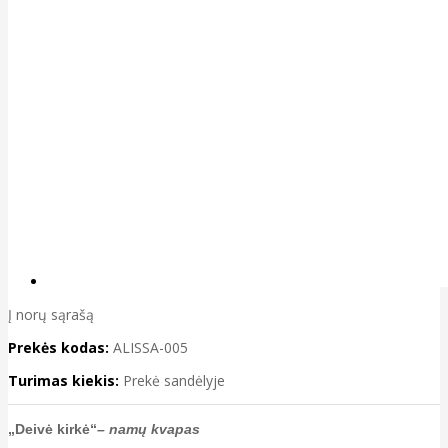
Į norų sąrašą
Prekės kodas:
ALISSA-005
Turimas kiekis:
Prekė sandėlyje
„Deivė kirkė“
– namų kvapas