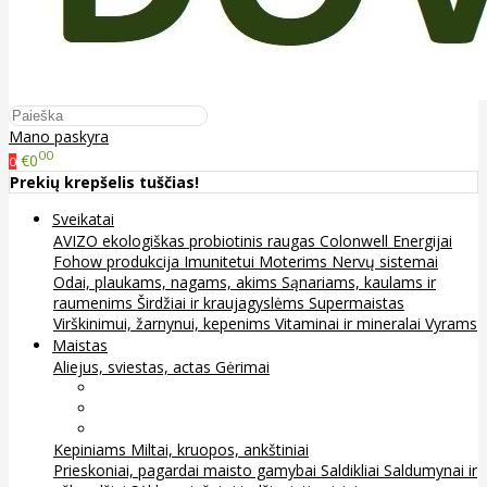
Mano paskyra
00
€0
0
Prekių krepšelis tuščias!
Sveikatai
AVIZO ekologiškas probiotinis raugas
Colonwell
Energijai
Fohow produkcija
Imunitetui
Moterims
Nervų sistemai
Odai, plaukams, nagams, akims
Sąnariams, kaulams ir
raumenims
Širdžiai ir kraujagyslėms
Supermaistas
Virškinimui, žarnynui, kepenims
Vitaminai ir mineralai
Vyrams
Maistas
Aliejus, sviestas, actas
Gėrimai
Arbata
Kava, kakava ir kita
Sultys
Kepiniams
Miltai, kruopos, ankštiniai
Prieskoniai, pagardai maisto gamybai
Saldikliai
Saldumynai ir