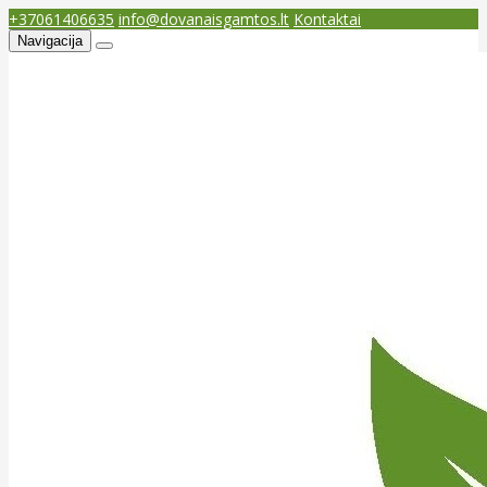
+37061406635
info@dovanaisgamtos.lt
Kontaktai
Navigacija