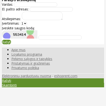
Vardas:
El. pašto adresas:
Atsiliepimas:
Įvertinimas:
Įveskite saugos kodą:
Rašyti
Apie mus
Lojalumo programa
Pirkimo sąlygos ir taisyklės
Pristatymas ir grąžinimas
Privatumo politika
Elektroninių parduotuvių nuoma
-
eshoprent.com
Rašyti
Skambinti