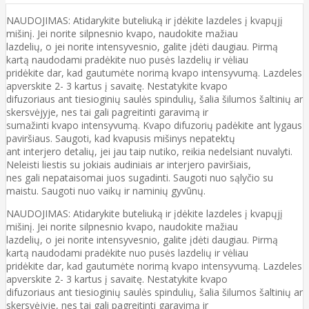
NAUDOJIMAS: Atidarykite buteliuką ir įdėkite lazdeles į kvapųjį
mišinį. Jei norite silpnesnio kvapo, naudokite mažiau
lazdelių, o jei norite intensyvesnio, galite įdėti daugiau. Pirmą
kartą naudodami pradėkite nuo pusės lazdelių ir vėliau
pridėkite dar, kad gautumėte norimą kvapo intensyvumą. Lazdeles
apverskite 2- 3 kartus į savaitę. Nestatykite kvapo
difuzoriaus ant tiesioginių saulės spindulių, šalia šilumos šaltinių ar
skersvėjyje, nes tai gali pagreitinti garavimą ir
sumažinti kvapo intensyvumą. Kvapo difuzorių padėkite ant lygaus
paviršiaus. Saugoti, kad kvapusis mišinys nepatektų
ant interjero detalių, jei jau taip nutiko, reikia nedelsiant nuvalyti.
Neleisti liestis su jokiais audiniais ar interjero paviršiais,
nes gali nepataisomai juos sugadinti. Saugoti nuo sąlyčio su
maistu. Saugoti nuo vaikų ir naminių gyvūnų.
NAUDOJIMAS: Atidarykite buteliuką ir įdėkite lazdeles į kvapųjį
mišinį. Jei norite silpnesnio kvapo, naudokite mažiau
lazdelių, o jei norite intensyvesnio, galite įdėti daugiau. Pirmą
kartą naudodami pradėkite nuo pusės lazdelių ir vėliau
pridėkite dar, kad gautumėte norimą kvapo intensyvumą. Lazdeles
apverskite 2- 3 kartus į savaitę. Nestatykite kvapo
difuzoriaus ant tiesioginių saulės spindulių, šalia šilumos šaltinių ar
skersvėjyje, nes tai gali pagreitinti garavimą ir