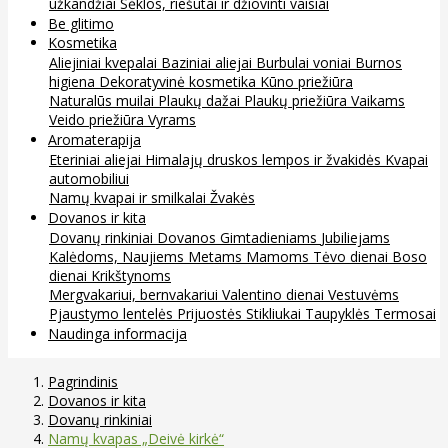
užkandžiai
Sėklos, riešutai ir džiovinti vaisiai
Be glitimo
Kosmetika
Aliejiniai kvepalai
Baziniai aliejai
Burbulai voniai
Burnos
higiena
Dekoratyvinė kosmetika
Kūno priežiūra
Naturalūs muilai
Plaukų dažai
Plaukų priežiūra
Vaikams
Veido priežiūra
Vyrams
Aromaterapija
Eteriniai aliejai
Himalajų druskos lempos ir žvakidės
Kvapai
automobiliui
Namų kvapai ir smilkalai
Žvakės
Dovanos ir kita
Dovanų rinkiniai
Dovanos
Gimtadieniams
Jubiliejams
Kalėdoms, Naujiems Metams
Mamoms
Tėvo dienai
Boso
dienai
Krikštynoms
Mergvakariui, bernvakariui
Valentino dienai
Vestuvėms
Pjaustymo lentelės
Prijuostės
Stikliukai
Taupyklės
Termosai
Naudinga informacija
Pagrindinis
Dovanos ir kita
Dovanų rinkiniai
Namų kvapas „Deivė kirkė“