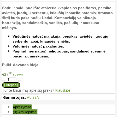
Sodri ir saldi puokštė atsiveria kvapiosios pasifloros, persiko,
avietės, juodųjų serbentų, kriaušių ir smėlio natomis. Aromato
širdį kuria pakalnučių žiedai. Kompoziciją vainikuoja
hortenzijų, sandalmedžio, vanilės, pačiulių ir muskuso
mišinys.
Viršutinės natos: marakuja, persikas, avietės, juodųjų
serbentų lapai, kriaušės, smėlis.
Vidurinės natos: pakalnutės.
Pagrindinės natos: heliotropas, sandalmedis, vanilė,
pačiuliai, muskusas.
Puiki dovanos idėja.
90
€27
su PVM
Turite klausimų apie šią prekę?
Klauskite
Gamintojas:
ALISSA
Aprašymas
(0) Atsiliepimai