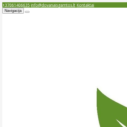
+37061406635
info@dovanaisgamtos.lt
Kontaktai
Navigacija