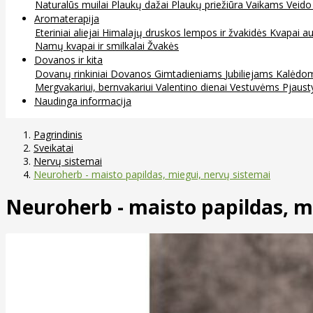
Naturalūs muilai
Plaukų dažai
Plaukų priežiūra
Vaikams
Veido
Aromaterapija
Eteriniai aliejai
Himalajų druskos lempos ir žvakidės
Kvapai au
Namų kvapai ir smilkalai
Žvakės
Dovanos ir kita
Dovanų rinkiniai
Dovanos
Gimtadieniams
Jubiliejams
Kalėdo
Mergvakariui, bernvakariui
Valentino dienai
Vestuvėms
Pjaust
Naudinga informacija
Pagrindinis
Sveikatai
Nervų sistemai
Neuroherb - maisto papildas, miegui, nervų sistemai
Neuroherb - maisto papildas, m