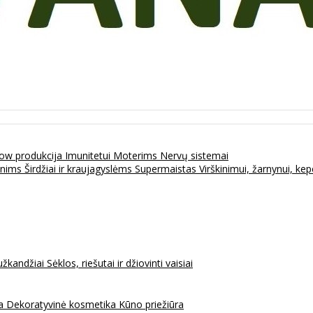
ow produkcija
Imunitetui
Moterims
Nervų sistemai
enims
Širdžiai ir kraujagyslėms
Supermaistas
Virškinimui, žarnynui, k
užkandžiai
Sėklos, riešutai ir džiovinti vaisiai
na
Dekoratyvinė kosmetika
Kūno priežiūra