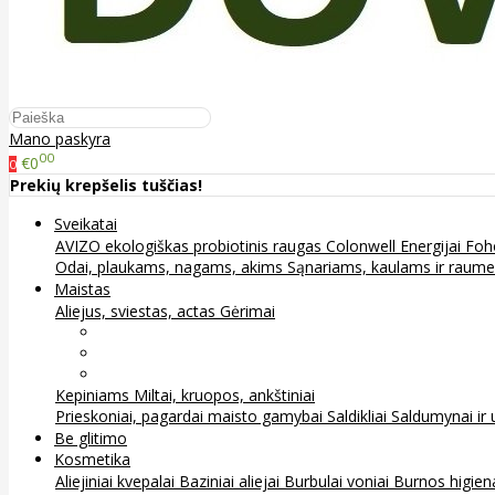
Mano paskyra
00
€0
0
Prekių krepšelis tuščias!
Sveikatai
AVIZO ekologiškas probiotinis raugas
Colonwell
Energijai
Foh
Odai, plaukams, nagams, akims
Sąnariams, kaulams ir raum
Maistas
Aliejus, sviestas, actas
Gėrimai
Arbata
Kava, kakava ir kita
Sultys
Kepiniams
Miltai, kruopos, ankštiniai
Prieskoniai, pagardai maisto gamybai
Saldikliai
Saldumynai ir 
Be glitimo
Kosmetika
Aliejiniai kvepalai
Baziniai aliejai
Burbulai voniai
Burnos higie