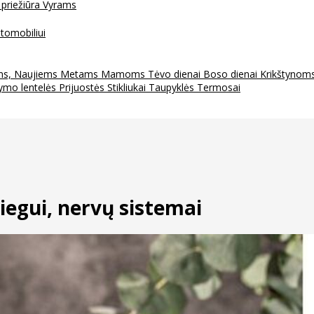
 priežiūra
Vyrams
tomobiliui
ms, Naujiems Metams
Mamoms
Tėvo dienai
Boso dienai
Krikštynom
ymo lentelės
Prijuostės
Stikliukai
Taupyklės
Termosai
iegui, nervų sistemai