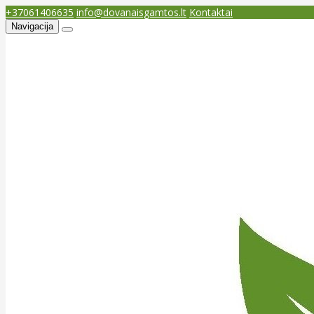
+37061406635
info@dovanaisgamtos.lt
Kontaktai
Navigacija