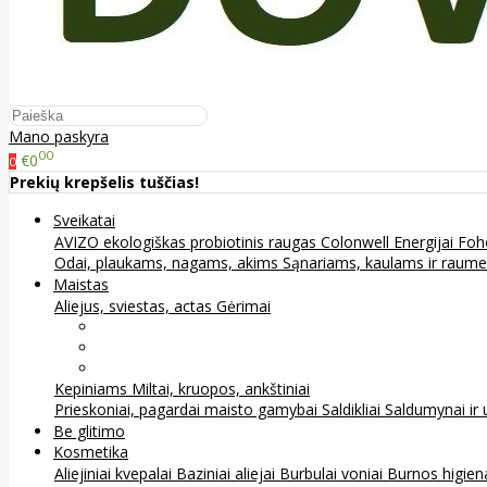
Mano paskyra
00
€0
0
Prekių krepšelis tuščias!
Sveikatai
AVIZO ekologiškas probiotinis raugas
Colonwell
Energijai
Foh
Odai, plaukams, nagams, akims
Sąnariams, kaulams ir raum
Maistas
Aliejus, sviestas, actas
Gėrimai
Arbata
Kava, kakava ir kita
Sultys
Kepiniams
Miltai, kruopos, ankštiniai
Prieskoniai, pagardai maisto gamybai
Saldikliai
Saldumynai ir 
Be glitimo
Kosmetika
Aliejiniai kvepalai
Baziniai aliejai
Burbulai voniai
Burnos higie