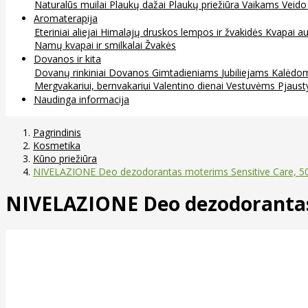
Naturalūs muilai
Plaukų dažai
Plaukų priežiūra
Vaikams
Veido
Aromaterapija
Eteriniai aliejai
Himalajų druskos lempos ir žvakidės
Kvapai au
Namų kvapai ir smilkalai
Žvakės
Dovanos ir kita
Dovanų rinkiniai
Dovanos
Gimtadieniams
Jubiliejams
Kalėdo
Mergvakariui, bernvakariui
Valentino dienai
Vestuvėms
Pjaust
Naudinga informacija
Pagrindinis
Kosmetika
Kūno priežiūra
NIVELAZIONE Deo dezodorantas moterims Sensitive Care, 5
NIVELAZIONE Deo dezodorantas 