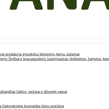
ow produkcija
Imunitetui
Moterims
Nervų sistemai
enims
Širdžiai ir kraujagyslėms
Supermaistas
Virškinimui, žarnynui, k
užkandžiai
Sėklos, riešutai ir džiovinti vaisiai
na
Dekoratyvinė kosmetika
Kūno priežiūra