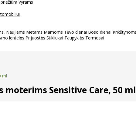
 priežiūra
Vyrams
tomobiliui
ms, Naujiems Metams
Mamoms
Tėvo dienai
Boso dienai
Krikštynom
ymo lentelės
Prijuostės
Stikliukai
Taupyklės
Termosai
0 ml
moterims Sensitive Care, 50 ml