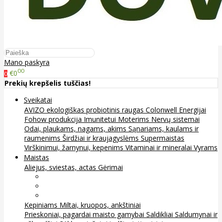
Mano paskyra
00
€0
0
Prekių krepšelis tuščias!
Sveikatai
AVIZO ekologiškas probiotinis raugas
Colonwell
Energijai
Fohow produkcija
Imunitetui
Moterims
Nervų sistemai
Odai, plaukams, nagams, akims
Sąnariams, kaulams ir
raumenims
Širdžiai ir kraujagyslėms
Supermaistas
Virškinimui, žarnynui, kepenims
Vitaminai ir mineralai
Vyrams
Maistas
Aliejus, sviestas, actas
Gėrimai
Arbata
Kava, kakava ir kita
Sultys
Kepiniams
Miltai, kruopos, ankštiniai
Prieskoniai, pagardai maisto gamybai
Saldikliai
Saldumynai ir