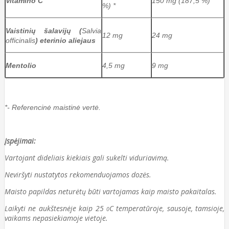
Vitamino C
150 mg (187,5 %) *
%) *
Vaistinių
šalavijų
(
Salvia
12 mg
24 mg
officinalis
)
eterinio aliejaus
Mentolio
4,5 mg
9 mg
*- Referencinė maistinė vertė.
Įspėjimai:
Vartojant dideliais kiekiais gali sukelti viduriavimą.
Neviršyti nustatytos rekomenduojamos dozė
s.
Maisto papildas
neturėtų būti vartojamas kaip maisto pakaitalas.
Laikyti ne aukštesnėje kaip 25
C temperatūroje, sausoje, tamsioje,
0
vaikams nepasiekiamoje vietoje.