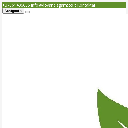
+37061406635
info@dovanaisgamtos.lt
Kontaktai
Navigacija