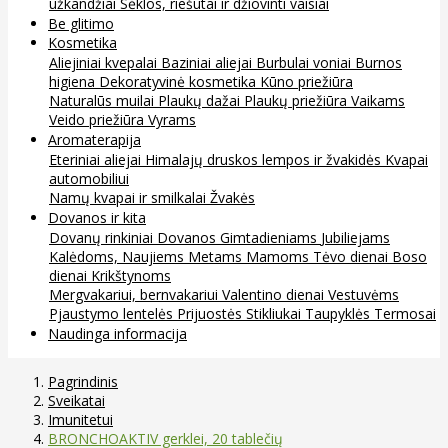
užkandžiai
Sėklos, riešutai ir džiovinti vaisiai
Be glitimo
Kosmetika
Aliejiniai kvepalai
Baziniai aliejai
Burbulai voniai
Burnos
higiena
Dekoratyvinė kosmetika
Kūno priežiūra
Naturalūs muilai
Plaukų dažai
Plaukų priežiūra
Vaikams
Veido priežiūra
Vyrams
Aromaterapija
Eteriniai aliejai
Himalajų druskos lempos ir žvakidės
Kvapai
automobiliui
Namų kvapai ir smilkalai
Žvakės
Dovanos ir kita
Dovanų rinkiniai
Dovanos
Gimtadieniams
Jubiliejams
Kalėdoms, Naujiems Metams
Mamoms
Tėvo dienai
Boso
dienai
Krikštynoms
Mergvakariui, bernvakariui
Valentino dienai
Vestuvėms
Pjaustymo lentelės
Prijuostės
Stikliukai
Taupyklės
Termosai
Naudinga informacija
Pagrindinis
Sveikatai
Imunitetui
BRONCHOAKTIV gerklei, 20 tablečių