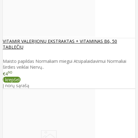
VITAMIR VALERIJONŲ EKSTRAKTAS + VITAMINAS B6, 50
TABLEČIŲ
Maisto papildas Normaliam miegui Atsipalaidavimui Normaliai
širdies veiklai Nervų..
90
€4
Į krepšelį
Į norų sąrašą