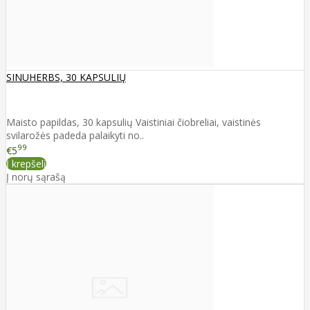
SINUHERBS, 30 KAPSULIŲ
Maisto papildas, 30 kapsulių Vaistiniai čiobreliai, vaistinės
svilarožės padeda palaikyti no..
99
€5
Į krepšelį
Į norų sąrašą