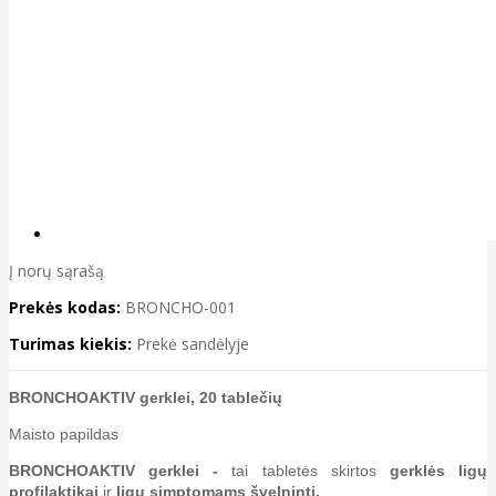
Į norų sąrašą
Prekės kodas:
BRONCHO-001
Turimas kiekis:
Prekė sandėlyje
BRONCHOAKTIV gerklei, 20 tablečių
Maisto papildas
BRONCHOAKTIV gerklei -
tai tabletės skirtos
gerklės ligų
profilaktikai
ir
ligų simptomams švelninti.