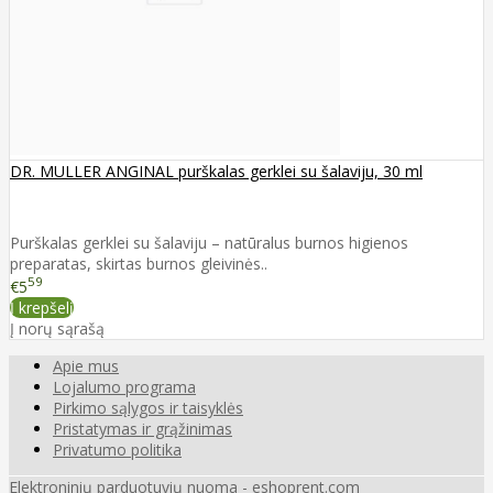
DR. MULLER ANGINAL purškalas gerklei su šalaviju, 30 ml
Purškalas gerklei su šalaviju – natūralus burnos higienos
preparatas, skirtas burnos gleivinės..
59
€5
Į krepšelį
Į norų sąrašą
Apie mus
Lojalumo programa
Pirkimo sąlygos ir taisyklės
Pristatymas ir grąžinimas
Privatumo politika
Elektroninių parduotuvių nuoma
-
eshoprent.com