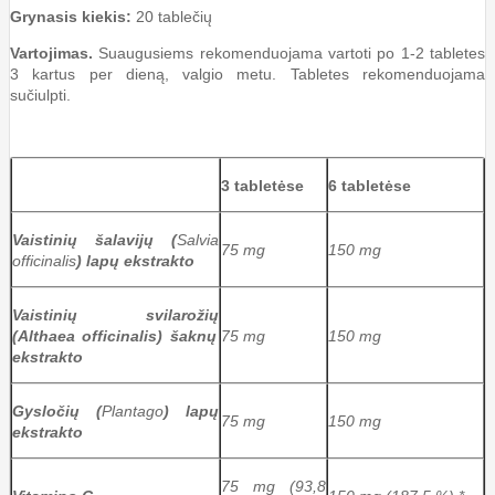
Grynasis kiekis:
20 tablečių
Vartojimas.
Suaugusiems rekomenduojama vartoti po 1-2 tabletes
3 kartus per dieną, valgio metu. Tabletes rekomenduojama
sučiulpti.
3 tabletėse
6 tabletėse
Vaistinių
šalavijų
(
Salvia
75 mg
150 mg
officinalis
)
lapų
ekstrakto
Vaistinių
svilarožių
(Althaea officinalis)
šaknų
75 mg
150 mg
ekstrakto
Gysločių
(
Plantago
)
lapų
75 mg
150 mg
ekstrakto
75 mg (93,8