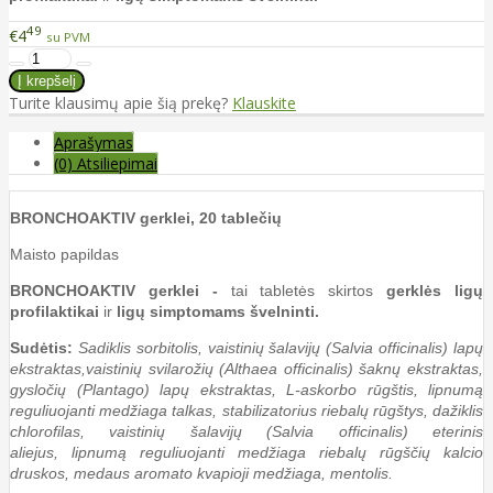
49
€4
su PVM
Turite klausimų apie šią prekę?
Klauskite
Aprašymas
(0) Atsiliepimai
BRONCHOAKTIV gerklei, 20 tablečių
Maisto papildas
BRONCHOAKTIV gerklei -
tai tabletės skirtos
gerklės ligų
profilaktikai
ir
ligų simptomams švelninti.
Sudėtis:
Sadiklis sorbitolis, vaistinių šalavijų (Salvia officinalis) lapų
ekstraktas,vaistinių svilarožių (Althaea officinalis) šaknų ekstraktas,
gysločių (Plantago) lapų ekstraktas, L-askorbo rūgštis, lipnumą
reguliuojanti medžiaga talkas, stabilizatorius riebalų rūgštys, dažiklis
chlorofilas, vaistinių šalavijų (Salvia officinalis) eterinis
aliejus, lipnumą reguliuojanti medžiaga riebalų rūgščių kalcio
druskos, medaus aromato kvapioji medžiaga, mentolis.