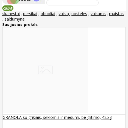
Rašyti
skanėstai
,
persikai
,
obuoliai
,
vaisių juostelės
,
vaikams
,
maistas
,
saldumynai
Susijusios prekės
GRANOLA su grikiais, sėklomis ir medumi, be glitimo, 425 g