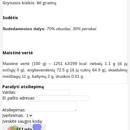
Grynasis kiekis: 60 gramų
Sudėtis
Sudedamosios dalys:
70% obuoliai, 30% persikai.
Maistinė vertė
Maistinė vertė (100 g) – 1251 kJ/299 kcal: riebalų 1.1 g (iš jų
sočiųjų 0 g), angliavandenių 72.5 g (iš jų cukrų 64.9 g), skaidulinių
medžiagų 11 g, baltymų 2 g, druskos 0.01 g.
Parašyti atsiliepimą
Vardas:
El. pašto adresas:
Atsiliepimas:
Įvertinimas:
Įveskite saugos kodą: