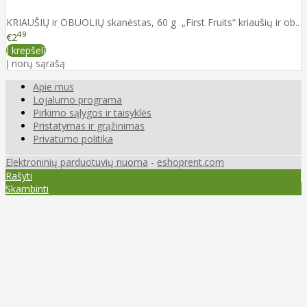
KRIAUŠIŲ ir OBUOLIŲ skanėstas, 60 g „First Fruits“ kriaušių ir ob..
49
€2
Į krepšelį
Į norų sąrašą
Apie mus
Lojalumo programa
Pirkimo sąlygos ir taisyklės
Pristatymas ir grąžinimas
Privatumo politika
Elektroninių parduotuvių nuoma
-
eshoprent.com
Rašyti
Skambinti