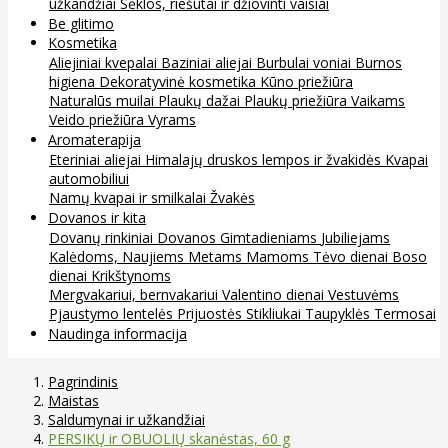
užkandžiai
Sėklos, riešutai ir džiovinti vaisiai
Be glitimo
Kosmetika
Aliejiniai kvepalai
Baziniai aliejai
Burbulai voniai
Burnos
higiena
Dekoratyvinė kosmetika
Kūno priežiūra
Naturalūs muilai
Plaukų dažai
Plaukų priežiūra
Vaikams
Veido priežiūra
Vyrams
Aromaterapija
Eteriniai aliejai
Himalajų druskos lempos ir žvakidės
Kvapai
automobiliui
Namų kvapai ir smilkalai
Žvakės
Dovanos ir kita
Dovanų rinkiniai
Dovanos
Gimtadieniams
Jubiliejams
Kalėdoms, Naujiems Metams
Mamoms
Tėvo dienai
Boso
dienai
Krikštynoms
Mergvakariui, bernvakariui
Valentino dienai
Vestuvėms
Pjaustymo lentelės
Prijuostės
Stikliukai
Taupyklės
Termosai
Naudinga informacija
Pagrindinis
Maistas
Saldumynai ir užkandžiai
PERSIKŲ ir OBUOLIŲ skanėstas, 60 g