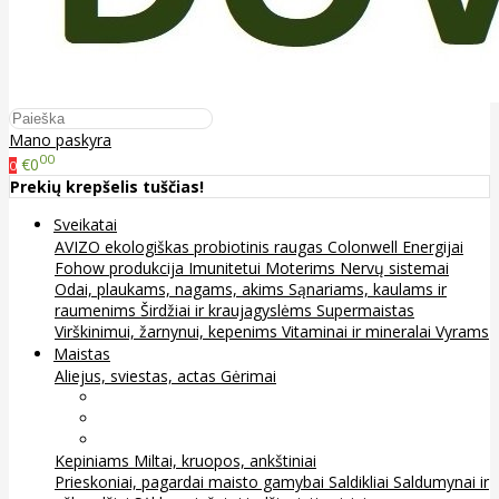
Mano paskyra
00
€0
0
Prekių krepšelis tuščias!
Sveikatai
AVIZO ekologiškas probiotinis raugas
Colonwell
Energijai
Fohow produkcija
Imunitetui
Moterims
Nervų sistemai
Odai, plaukams, nagams, akims
Sąnariams, kaulams ir
raumenims
Širdžiai ir kraujagyslėms
Supermaistas
Virškinimui, žarnynui, kepenims
Vitaminai ir mineralai
Vyrams
Maistas
Aliejus, sviestas, actas
Gėrimai
Arbata
Kava, kakava ir kita
Sultys
Kepiniams
Miltai, kruopos, ankštiniai
Prieskoniai, pagardai maisto gamybai
Saldikliai
Saldumynai ir