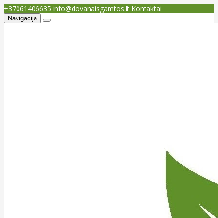
+37061406635
info@dovanaisgamtos.lt
Kontaktai
Navigacija