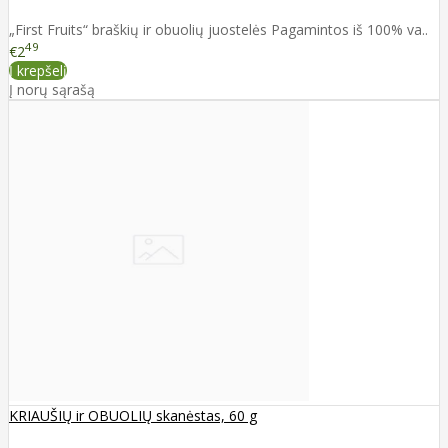
„First Fruits“ braškių ir obuolių juostelės Pagamintos iš 100% va..
49
€2
Į krepšelį
Į norų sąrašą
KRIAUŠIŲ ir OBUOLIŲ skanėstas, 60 g