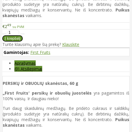
(produkto sudėtyje yra natūralių cukrų). Be dirbtinių dažiklių,
kvapiųjų medžiagų ir konservantų. Ne iš koncentrato.
Puikus
skanėstas
vaikams.
49
€2
su PVM
Turite klausimų apie šią prekę?
Klauskite
Gamintojas:
First Fruits
Aprašymas
(0) Atsiliepimai
PERSIKŲ ir OBUOLIŲ skanėstas, 60 g
„First Fruits
“
persikų ir obuolių juostelės
yra pagamintos iš
100% vaisių. Ir daugiau nieko!
Turi daug skaidulinių medžiagų. Be pridėto cukraus ir saldiklių
(produkto sudėtyje yra natūralių cukrų). Be dirbtinių dažiklių,
kvapiųjų medžiagų ir konservantų. Ne iš koncentrato.
Puikus
skanėstas
vaikams.