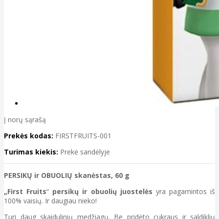
Į norų sąrašą
Prekės kodas:
FIRSTFRUITS-001
Turimas kiekis:
Prekė sandėlyje
PERSIKŲ ir OBUOLIŲ skanėstas, 60 g
„First Fruits
“
persikų ir obuolių juostelės
yra pagamintos iš
100% vaisių. Ir daugiau nieko!
Turi daug skaidulinių medžiagų. Be pridėto cukraus ir saldiklių