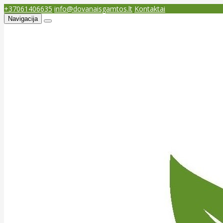
+37061406635
info@dovanaisgamtos.lt
Kontaktai
Navigacija