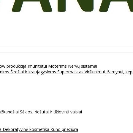
ow produkcija
Imunitetui
Moterims
Nervų sistemai
enims
Širdžiai ir kraujagyslėms
Supermaistas
Virškinimui, žarnynui, k
užkandžiai
Sėklos, riešutai ir džiovinti vaisiai
na
Dekoratyvinė kosmetika
Kūno priežiūra