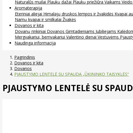
Naturalūs muilai
Plaukų dažai
Plaukų priežiūra
Vaikams
Veido
Aromaterapija
Eteriniai aliejai
Himalajų druskos lempos ir žvakidės
Kvapai au
Namų kvapai ir smilkalai
Žvakės
Dovanos ir kita
Dovanų rinkiniai
Dovanos
Gimtadieniams
Jubiliejams
Kalėdo
Mergvakariui, bernvakariui
Valentino dienai
Vestuvėms
Pjaust
Naudinga informacija
Pagrindinis
Dovanos ir kita
Dovanos
PJAUSTYMO LENTELĖ SU SPAUDA „ŪKININKO TAISYKLĖS“
PJAUSTYMO LENTELĖ SU SPAUD