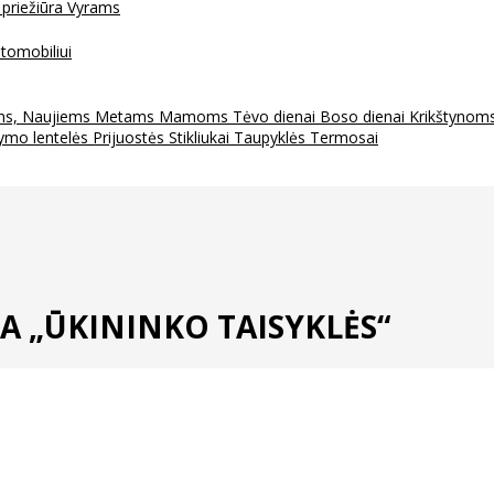
 priežiūra
Vyrams
tomobiliui
ms, Naujiems Metams
Mamoms
Tėvo dienai
Boso dienai
Krikštynom
ymo lentelės
Prijuostės
Stikliukai
Taupyklės
Termosai
A „ŪKININKO TAISYKLĖS“