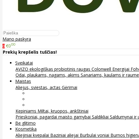
Mano paskyra
00
€0
0
Prekių krepšelis tuščias!
Sveikatai
AVIZO ekologiškas probiotinis raugas
Colonwell
Energijai
Foh
Odai, plaukams, nagams, akims
Sąnariams, kaulams ir raum
Maistas
Aliejus, sviestas, actas
Gėrimai
Arbata
Kava, kakava ir kita
Sultys
Kepiniams
Miltai, kruopos, ankštiniai
Prieskoniai, pagardai maisto gamybai
Saldikliai
Saldumynai ir 
Be glitimo
Kosmetika
Aliejiniai kvepalai
Baziniai aliejai
Burbulai voniai
Burnos higie