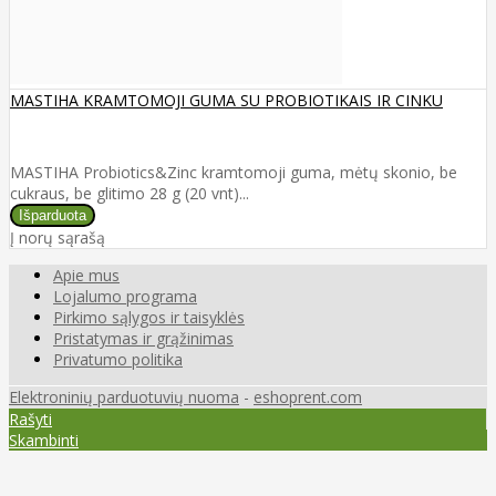
MASTIHA KRAMTOMOJI GUMA SU PROBIOTIKAIS IR CINKU
MASTIHA Probiotics&Zinc kramtomoji guma, mėtų skonio, be
cukraus, be glitimo 28 g (20 vnt)...
Į norų sąrašą
Apie mus
Lojalumo programa
Pirkimo sąlygos ir taisyklės
Pristatymas ir grąžinimas
Privatumo politika
Elektroninių parduotuvių nuoma
-
eshoprent.com
Rašyti
Skambinti