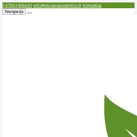
+37061406635
info@dovanaisgamtos.lt
Kontaktai
Navigacija