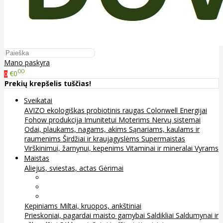
Mano paskyra
00
€0
0
Prekių krepšelis tuščias!
Sveikatai
AVIZO ekologiškas probiotinis raugas
Colonwell
Energijai
Fohow produkcija
Imunitetui
Moterims
Nervų sistemai
Odai, plaukams, nagams, akims
Sąnariams, kaulams ir
raumenims
Širdžiai ir kraujagyslėms
Supermaistas
Virškinimui, žarnynui, kepenims
Vitaminai ir mineralai
Vyrams
Maistas
Aliejus, sviestas, actas
Gėrimai
Arbata
Kava, kakava ir kita
Sultys
Kepiniams
Miltai, kruopos, ankštiniai
Prieskoniai, pagardai maisto gamybai
Saldikliai
Saldumynai ir