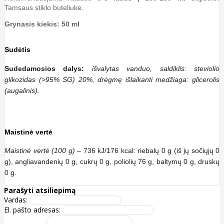
Tamsaus stiklo buteliuke.
Grynasis kiekis: 50 ml
Sudėtis
Sudedamosios dalys:
išvalytas vanduo, saldiklis: steviolio
glikozidas (>95% SG) 20%, drėgmę išlaikanti medžiaga: glicerolis
(augalinis).
Maistinė vertė
Maistinė vertė (100 g)
– 736 kJ/176 kcal: riebalų 0 g (iš jų sočiųjų 0
g), angliavandenių 0 g, cukrų 0 g, poliolių 76 g, baltymų 0 g, druskų
0 g.
Parašyti atsiliepimą
Vardas:
El. pašto adresas: