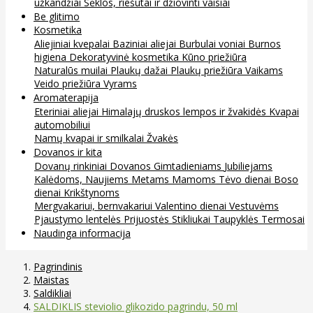
užkandžiai
Sėklos, riešutai ir džiovinti vaisiai
Be glitimo
Kosmetika
Aliejiniai kvepalai
Baziniai aliejai
Burbulai voniai
Burnos
higiena
Dekoratyvinė kosmetika
Kūno priežiūra
Naturalūs muilai
Plaukų dažai
Plaukų priežiūra
Vaikams
Veido priežiūra
Vyrams
Aromaterapija
Eteriniai aliejai
Himalajų druskos lempos ir žvakidės
Kvapai
automobiliui
Namų kvapai ir smilkalai
Žvakės
Dovanos ir kita
Dovanų rinkiniai
Dovanos
Gimtadieniams
Jubiliejams
Kalėdoms, Naujiems Metams
Mamoms
Tėvo dienai
Boso
dienai
Krikštynoms
Mergvakariui, bernvakariui
Valentino dienai
Vestuvėms
Pjaustymo lentelės
Prijuostės
Stikliukai
Taupyklės
Termosai
Naudinga informacija
Pagrindinis
Maistas
Saldikliai
SALDIKLIS steviolio glikozido pagrindu, 50 ml