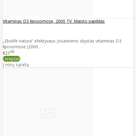
Vitaminas D3 liposomose, 2000 TV. Maisto papildas
„Ekolife natura“ efektyvaus įsisavinimo skystas vitaminas D3
liposomose (2000 ..
00
€21
Į krepšelį
Į norų sąrašą