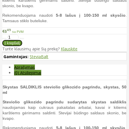
kitiems karštiems gėrimams saldinti. Stevijai būdingo saldaus
skonio, be kvapo.
Rekomenduojama naudoti
5-8 lašus į 100-150 ml skysčio
.
Tamsaus stiklo buteliuke.
49
€6
su PVM
Turite klausimų apie šią prekę?
Klauskite
Gamintojas:
SteviaBalt
Aprašymas
(0) Atsiliepimai
Skystas SALDIKLIS steviolio glikozido pagrindu, skystas, 50
ml
Steviolio glikozido pagrindu sudarytas skystas saldiklis
naudojamas kaip cukraus pakaitalas arbatai, kavai ir kitiems
karštiems gėrimams saldinti. Stevijai būdingo saldaus skonio, be
kvapo.
Rekomenduojama naudoti
5-8 lašus į 100-150 ml skysčio
.