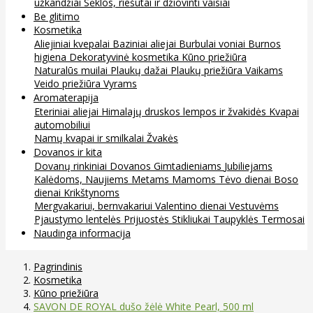
užkandžiai
Sėklos, riešutai ir džiovinti vaisiai
Be glitimo
Kosmetika
Aliejiniai kvepalai
Baziniai aliejai
Burbulai voniai
Burnos
higiena
Dekoratyvinė kosmetika
Kūno priežiūra
Naturalūs muilai
Plaukų dažai
Plaukų priežiūra
Vaikams
Veido priežiūra
Vyrams
Aromaterapija
Eteriniai aliejai
Himalajų druskos lempos ir žvakidės
Kvapai
automobiliui
Namų kvapai ir smilkalai
Žvakės
Dovanos ir kita
Dovanų rinkiniai
Dovanos
Gimtadieniams
Jubiliejams
Kalėdoms, Naujiems Metams
Mamoms
Tėvo dienai
Boso
dienai
Krikštynoms
Mergvakariui, bernvakariui
Valentino dienai
Vestuvėms
Pjaustymo lentelės
Prijuostės
Stikliukai
Taupyklės
Termosai
Naudinga informacija
Pagrindinis
Kosmetika
Kūno priežiūra
SAVON DE ROYAL dušo žėlė White Pearl, 500 ml