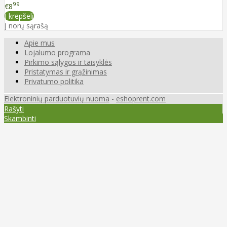
99
€8
Į krepšelį
Į norų sąrašą
Apie mus
Lojalumo programa
Pirkimo sąlygos ir taisyklės
Pristatymas ir grąžinimas
Privatumo politika
Elektroninių parduotuvių nuoma
-
eshoprent.com
Rašyti
Skambinti