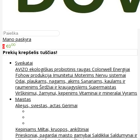
Mano paskyra
00
€0
0
Prekių krepšelis tuščias!
Sveikatai
AVIZO ekologiškas probiotinis raugas
Colonwell
Energijai
Fohow produkcija
Imunitetui
Moterims
Nervų sistemai
Odai, plaukams, nagams, akims
Sąnariams, kaulams ir
raumenims
Širdžiai ir kraujagyslėms
Supermaistas
Virškinimui, žarnynui, kepenims
Vitaminai ir mineralai
Vyrams
Maistas
Aliejus, sviestas, actas
Gėrimai
Arbata
Kava, kakava ir kita
Sultys
Kepiniams
Miltai, kruopos, ankštiniai
Prieskoniai, pagardai maisto gamybai
Saldikliai
Saldumynai ir