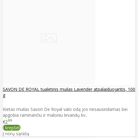
SAVON DE ROYAL tualetinis muilas Lavender atpalaiduojantis, 100
g
Kietas muilas Savon De Royal valo odą jos nesausindamas bei
apgobia raminančiu ir maloniu levandų kv..
99
€2
Į krepšelį
Į norų sąrašą