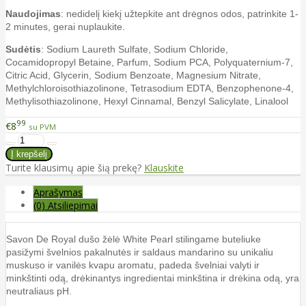
Naudojimas
: nedidelį kiekį užtepkite ant drėgnos odos, patrinkite 1-
2 minutes, gerai nuplaukite.
Sudėtis
: Sodium Laureth Sulfate, Sodium Chloride,
Cocamidopropyl Betaine, Parfum, Sodium PCA, Polyquaternium-7,
Citric Acid, Glycerin, Sodium Benzoate, Magnesium Nitrate,
Methylchloroisothiazolinone, Tetrasodium EDTA, Benzophenone-4,
Methylisothiazolinone, Hexyl Cinnamal, Benzyl Salicylate, Linalool
99
€8
su PVM
Turite klausimų apie šią prekę?
Klauskite
Aprašymas
(0) Atsiliepimai
Savon De Royal dušo žėlė White Pearl stilingame buteliuke
pasižymi švelnios pakalnutės ir saldaus mandarino su unikaliu
muskuso ir vanilės kvapu aromatu, padeda švelniai valyti ir
minkštinti odą, drėkinantys ingredientai minkština ir drėkina odą, yra
neutraliaus pH.