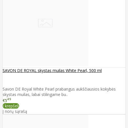
SAVON DE ROYAL skystas muilas White Pearl, 500 ml
Savon DE Royal White Pearl prabangus aukščiausios kokybės
skystas muilas, labai stilingame bu..
49
€5
Į krepšelį
Į norų sąrašą