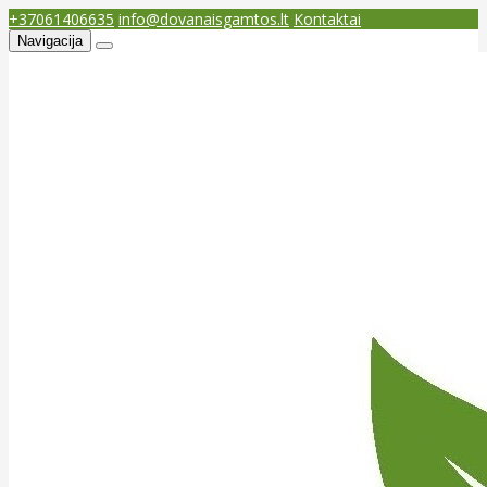
+37061406635
info@dovanaisgamtos.lt
Kontaktai
Navigacija