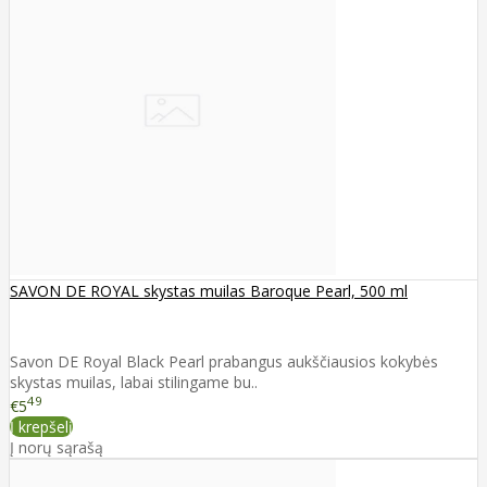
SAVON DE ROYAL skystas muilas Baroque Pearl, 500 ml
Savon DE Royal Black Pearl prabangus aukščiausios kokybės
skystas muilas, labai stilingame bu..
49
€5
Į krepšelį
Į norų sąrašą