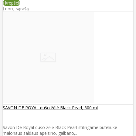
Į krepšelį
Į norų sąrašą
SAVON DE ROYAL dušo žėlė Black Pearl, 500 ml
Savon De Royal dušo žėlė Black Pearl stilingame buteliuke
malonaus saldaus apelsino, galbano,..