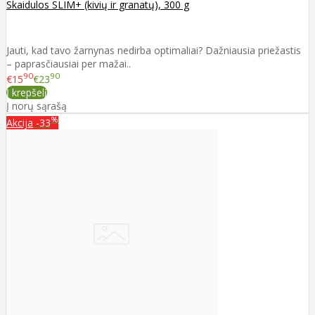
Skaidulos SLIM+ (kivių ir granatų), 300 g
Jauti, kad tavo žarnynas nedirba optimaliai? Dažniausia priežastis
– paprasčiausiai per mažai..
90
90
€15
€23
Į krepšelį
Į norų sąrašą
%
Akcija
-33