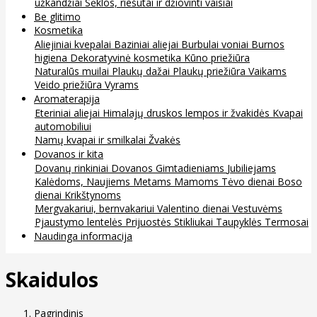
užkandžiai
Sėklos, riešutai ir džiovinti vaisiai
Be glitimo
Kosmetika
Aliejiniai kvepalai
Baziniai aliejai
Burbulai voniai
Burnos
higiena
Dekoratyvinė kosmetika
Kūno priežiūra
Naturalūs muilai
Plaukų dažai
Plaukų priežiūra
Vaikams
Veido priežiūra
Vyrams
Aromaterapija
Eteriniai aliejai
Himalajų druskos lempos ir žvakidės
Kvapai
automobiliui
Namų kvapai ir smilkalai
Žvakės
Dovanos ir kita
Dovanų rinkiniai
Dovanos
Gimtadieniams
Jubiliejams
Kalėdoms, Naujiems Metams
Mamoms
Tėvo dienai
Boso
dienai
Krikštynoms
Mergvakariui, bernvakariui
Valentino dienai
Vestuvėms
Pjaustymo lentelės
Prijuostės
Stikliukai
Taupyklės
Termosai
Naudinga informacija
Skaidulos
Pagrindinis