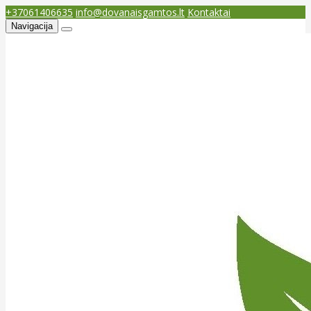
+37061406635
info@dovanaisgamtos.lt
Kontaktai
Navigacija