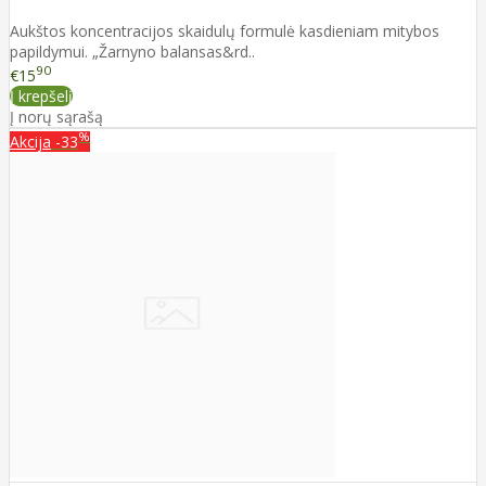
Aukštos koncentracijos skaidulų formulė kasdieniam mitybos
papildymui. „Žarnyno balansas&rd..
90
€15
Į krepšelį
Į norų sąrašą
%
Akcija
-33