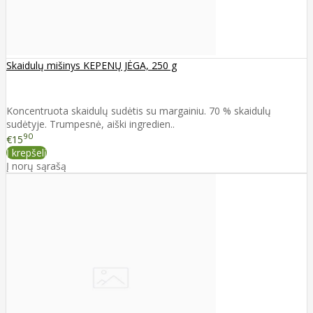
Skaidulų mišinys KEPENŲ JĖGA, 250 g
Koncentruota skaidulų sudėtis su margainiu. 70 % skaidulų
sudėtyje. Trumpesnė, aiški ingredien..
90
€15
Į krepšelį
Į norų sąrašą