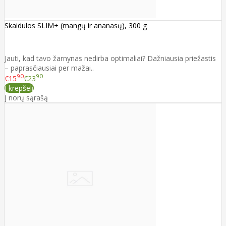
Skaidulos SLIM+ (mangų ir ananasų), 300 g
Jauti, kad tavo žarnynas nedirba optimaliai? Dažniausia priežastis
– paprasčiausiai per mažai..
90
90
€15
€23
Į krepšelį
Į norų sąrašą