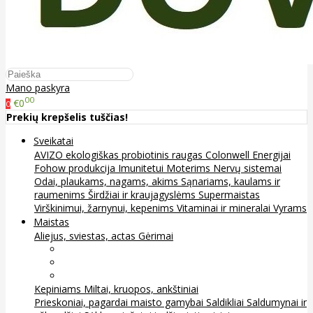
Mano paskyra
00
€0
0
Prekių krepšelis tuščias!
Sveikatai
AVIZO ekologiškas probiotinis raugas
Colonwell
Energijai
Fohow produkcija
Imunitetui
Moterims
Nervų sistemai
Odai, plaukams, nagams, akims
Sąnariams, kaulams ir
raumenims
Širdžiai ir kraujagyslėms
Supermaistas
Virškinimui, žarnynui, kepenims
Vitaminai ir mineralai
Vyrams
Maistas
Aliejus, sviestas, actas
Gėrimai
Arbata
Kava, kakava ir kita
Sultys
Kepiniams
Miltai, kruopos, ankštiniai
Prieskoniai, pagardai maisto gamybai
Saldikliai
Saldumynai ir