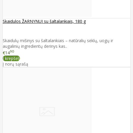
Skaidulos ŽARNYNUI su šaltalankiais, 180 g
Skaidulų mišinys su šaltalankiais – natūralių sėklų, uogų ir
augalinių ingredientų derinys kas..
90
€14
Į krepšelį
Į norų sąrašą