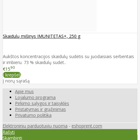
Skaidulų mišinys IMUNITETAS+, 250 g
Aukštos koncentracijos skaidulų sudėtis su juodaisiais serbentais
ir imbieru. 73 % skaidulų sudėt..
90
€15
Į krepšelį
Į norų sąrašą
Apie mus
Lojalumo programa
Pirkimo sąlygos ir taisyklės
Pristatymas ir grąžinimas
Privatumo politika
Elektroninių parduotuvių nuoma
-
eshoprent.com
Rašyti
Skambinti