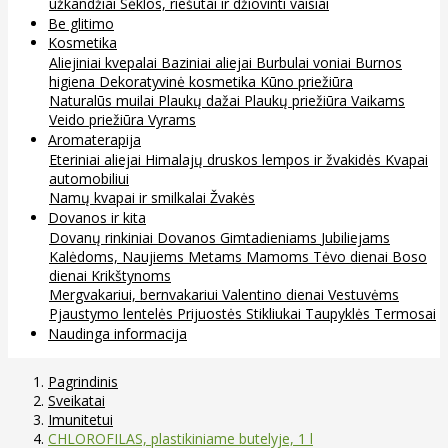
užkandžiai
Sėklos, riešutai ir džiovinti vaisiai
Be glitimo
Kosmetika
Aliejiniai kvepalai
Baziniai aliejai
Burbulai voniai
Burnos
higiena
Dekoratyvinė kosmetika
Kūno priežiūra
Naturalūs muilai
Plaukų dažai
Plaukų priežiūra
Vaikams
Veido priežiūra
Vyrams
Aromaterapija
Eteriniai aliejai
Himalajų druskos lempos ir žvakidės
Kvapai
automobiliui
Namų kvapai ir smilkalai
Žvakės
Dovanos ir kita
Dovanų rinkiniai
Dovanos
Gimtadieniams
Jubiliejams
Kalėdoms, Naujiems Metams
Mamoms
Tėvo dienai
Boso
dienai
Krikštynoms
Mergvakariui, bernvakariui
Valentino dienai
Vestuvėms
Pjaustymo lentelės
Prijuostės
Stikliukai
Taupyklės
Termosai
Naudinga informacija
Pagrindinis
Sveikatai
Imunitetui
CHLOROFILAS, plastikiniame butelyje, 1 l