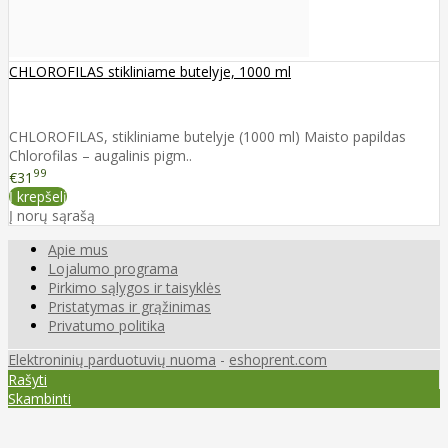
CHLOROFILAS stikliniame butelyje, 1000 ml
CHLOROFILAS, stikliniame butelyje (1000 ml) Maisto papildas
Chlorofilas – augalinis pigm..
99
€31
Į krepšelį
Į norų sąrašą
Apie mus
Lojalumo programa
Pirkimo sąlygos ir taisyklės
Pristatymas ir grąžinimas
Privatumo politika
Elektroninių parduotuvių nuoma
-
eshoprent.com
Rašyti
Skambinti