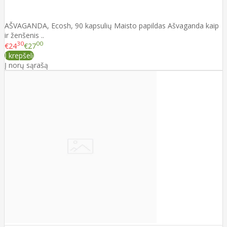
AŠVAGANDA, Ecosh, 90 kapsulių Maisto papildas Ašvaganda kaip
ir ženšenis ..
30
00
€24
€27
Į krepšelį
Į norų sąrašą