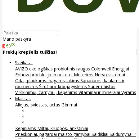
Mano paskyra
00
€0
0
Prekių krepšelis tuščias!
Sveikatai
AVIZO ekologiškas probiotinis raugas
Colonwell
Energijai
Fohow produkcija
Imunitetui
Moterims
Nervų sistemai
Odai, plaukams, nagams, akims
Sąnariams, kaulams ir
raumenims
Širdžiai ir kraujagyslėms
Supermaistas
Virškinimui, žarnynui, kepenims
Vitaminai ir mineralai
Vyrams
Maistas
Aliejus, sviestas, actas
Gėrimai
Arbata
Kava, kakava ir kita
Sultys
Kepiniams
Miltai, kruopos, ankštiniai
Prieskoniai, pagardai maisto gamybai
Saldikliai
Saldumynai ir