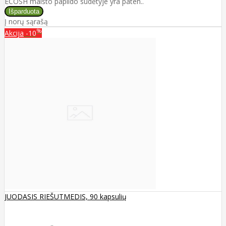
ECOSH maisto papildo sudėtyje yra paten..
Į norų sąrašą
%
Akcija
-10
JUODASIS RIEŠUTMEDIS, 90 kapsulių