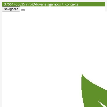
+37061406635
info@dovanaisgamtos.lt
Kontaktai
Navigacija