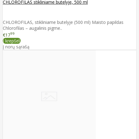
CHLOROFILAS stikliniame butelyje, 500 ml
CHLOROFILAS, stikliniame butelyje (500 ml) Maisto papildas
Chlorofilas – augalinis pigme..
99
€17
Į krepšelį
Į norų sąrašą