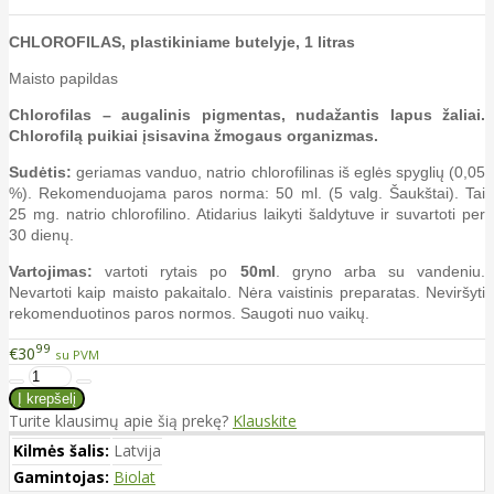
CHLOROFILAS, plastikiniame butelyje, 1 litras
Maisto papildas
Chlorofilas – augalinis pigmentas, nudažantis lapus žaliai.
Chlorofilą puikiai įsisavina žmogaus organizmas.
Sudėtis:
geriamas vanduo, natrio chlorofilinas iš eglės spyglių (0,05
%). Rekomenduojama paros norma: 50 ml. (5 valg. Šaukštai). Tai
25 mg. natrio chlorofilino. Atidarius laikyti šaldytuve ir suvartoti per
30 dienų.
Vartojimas:
vartoti rytais po
50ml
. gryno arba su vandeniu.
Nevartoti kaip maisto pakaitalo. Nėra vaistinis preparatas. Neviršyti
rekomenduotinos paros normos. Saugoti nuo vaikų.
99
€30
su PVM
Turite klausimų apie šią prekę?
Klauskite
Kilmės šalis:
Latvija
Gamintojas:
Biolat