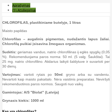
Aprašymas
(1) Atsiliepimai
CHLOROFILAS, plastikiniame butelyje, 1 litras
Maisto papildas
Chlorofilas – augalinis pigmentas, nudažantis lapus žaliai.
Chlorofilą puikiai įsisavina žmogaus organizmas.
Sudėtis:
geriamas vanduo, natrio chlorofilinas iį eglės spyglių (0,05
%). Rekomenduojama paros norma: 50 ml. (5 valg. Šaukštai). Tai
25 mg. natrio chlorofilino. Atidarius laikyti šaldytuve ir suvartoti per
30 dienų.
Vartojimas:
vartoti rytais po
50ml
. gryno arba su vandeniu.
Nevartoti kaip maisto pakaitalo. Nėra vaistinis preparatas. Neviršyti
rekomenduotinos paros normos. Saugoti nuo vaikų.
Gamintojas: A/S "Biolat" (Latvija)
Grynasis kiekis:
1000 ml
Kas yra chlorofilas?