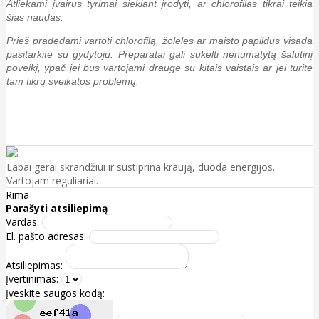
Atliekami įvairūs tyrimai siekiant įrodyti, ar chlorofilas tikrai teikia
šias naudas.
Prieš pradėdami vartoti chlorofilą, žoleles ar maisto papildus visada
pasitarkite su gydytoju. Preparatai gali sukelti nenumatytą šalutinį
poveikį, ypač jei bus vartojami drauge su kitais vaistais ar jei turite
tam tikrų sveikatos problemų.
Labai gerai skrandžiui ir sustiprina kraują, duoda energijos.
Vartojam reguliariai.
Rima
Parašyti atsiliepimą
Vardas:
El. pašto adresas:
Atsiliepimas:
Įvertinimas:
Įveskite saugos kodą: