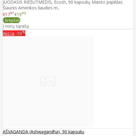
JUODASIS RIEŠUTMEDIS, Ecosh, 90 kapsulių Maisto papildas
Šiaurės Amerikos liaudies m..
91
90
€17
€19
Į krepšelį
Į norų sąrašą
%
Akcija
-10
AŠVAGANDA (Ashwagandha), 90 kapsulių