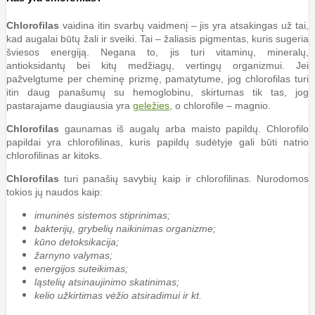
Chlorofilas
vaidina itin svarbų vaidmenį – jis yra atsakingas už tai,
kad augalai būtų žali ir sveiki. Tai – žaliasis pigmentas, kuris sugeria
šviesos energiją. Negana to, jis turi vitaminų, mineralų,
antioksidantų bei kitų medžiagų, vertingų organizmui. Jei
pažvelgtume per cheminę prizmę, pamatytume, jog chlorofilas turi
itin daug panašumų su hemoglobinu, skirtumas tik tas, jog
pastarajame daugiausia yra
geležies
, o chlorofile – magnio.
Chlorofilas
gaunamas iš augalų arba maisto papildų. Chlorofilo
papildai yra chlorofilinas, kuris papildų sudėtyje gali būti natrio
chlorofilinas ar kitoks.
Chlorofilas
turi panašių savybių kaip ir chlorofilinas. Nurodomos
tokios jų naudos kaip:
imuninės sistemos stiprinimas;
bakterijų, grybelių naikinimas organizme;
kūno detoksikacija;
žarnyno valymas;
energijos suteikimas;
ląstelių atsinaujinimo skatinimas;
kelio užkirtimas vėžio atsiradimui ir kt.