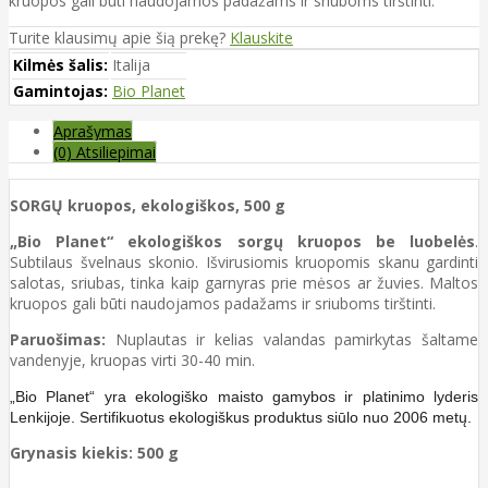
kruopos gali būti naudojamos padažams ir sriuboms tirštinti.
Turite klausimų apie šią prekę?
Klauskite
Kilmės šalis:
Italija
Gamintojas:
Bio Planet
Aprašymas
(0) Atsiliepimai
SORGŲ kruopos, ekologiškos, 500 g
„Bio Planet“ ekologiškos sorgų kruopos be luobelės
.
Subtilaus švelnaus skonio. Išvirusiomis kruopomis skanu gardinti
salotas, sriubas, tinka kaip garnyras prie mėsos ar žuvies. Maltos
kruopos gali būti naudojamos padažams ir sriuboms tirštinti.
Paruošimas:
Nuplautas ir kelias valandas pamirkytas šaltame
vandenyje, kruopas virti 30-40 min.
„Bio Planet“ yra ekologiško maisto gamybos ir platinimo lyderis
Lenkijoje. Sertifikuotus ekologiškus produktus siūlo nuo 2006 metų.
Grynasis kiekis: 500 g