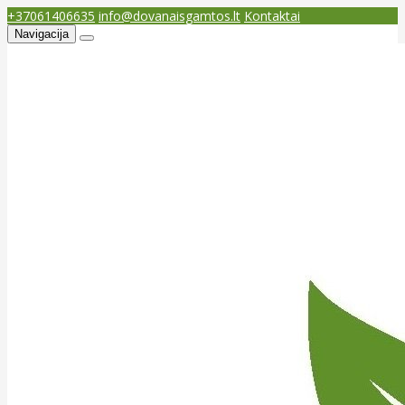
+37061406635
info@dovanaisgamtos.lt
Kontaktai
Navigacija