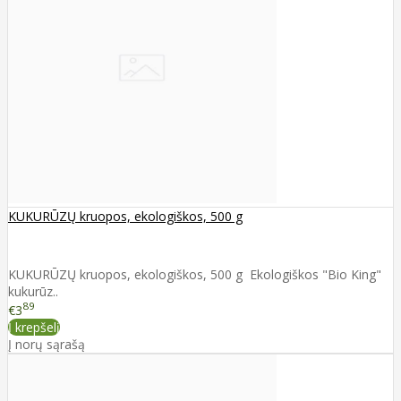
KUKURŪZŲ kruopos, ekologiškos, 500 g
KUKURŪZŲ kruopos, ekologiškos, 500 g Ekologiškos "Bio King"
kukurūz..
89
€3
Į krepšelį
Į norų sąrašą