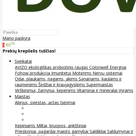
Mano paskyra
00
€0
0
Prekių krepšelis tuščias!
Sveikatai
AVIZO ekologiškas probiotinis raugas
Colonwell
Energijai
Fohow produkcija
Imunitetui
Moterims
Nervų sistemai
Odai, plaukams, nagams, akims
Sąnariams, kaulams ir
raumenims
Širdžiai ir kraujagyslėms
Supermaistas
Virškinimui, žarnynui, kepenims
Vitaminai ir mineralai
Vyrams
Maistas
Aliejus, sviestas, actas
Gėrimai
Arbata
Kava, kakava ir kita
Sultys
Kepiniams
Miltai, kruopos, ankštiniai
Prieskoniai, pagardai maisto gamybai
Saldikliai
Saldumynai ir