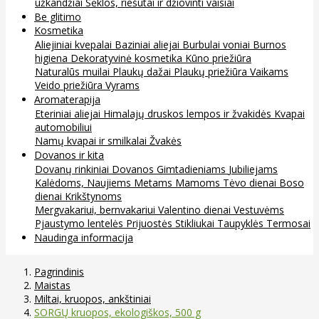
užkandžiai
Sėklos, riešutai ir džiovinti vaisiai
Be glitimo
Kosmetika
Aliejiniai kvepalai
Baziniai aliejai
Burbulai voniai
Burnos
higiena
Dekoratyvinė kosmetika
Kūno priežiūra
Naturalūs muilai
Plaukų dažai
Plaukų priežiūra
Vaikams
Veido priežiūra
Vyrams
Aromaterapija
Eteriniai aliejai
Himalajų druskos lempos ir žvakidės
Kvapai
automobiliui
Namų kvapai ir smilkalai
Žvakės
Dovanos ir kita
Dovanų rinkiniai
Dovanos
Gimtadieniams
Jubiliejams
Kalėdoms, Naujiems Metams
Mamoms
Tėvo dienai
Boso
dienai
Krikštynoms
Mergvakariui, bernvakariui
Valentino dienai
Vestuvėms
Pjaustymo lentelės
Prijuostės
Stikliukai
Taupyklės
Termosai
Naudinga informacija
Pagrindinis
Maistas
Miltai, kruopos, ankštiniai
SORGŲ kruopos, ekologiškos, 500 g