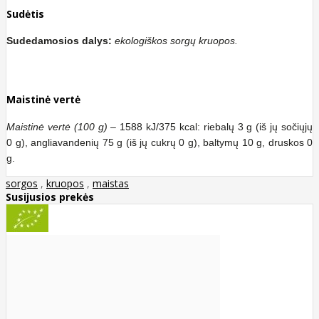
Sudėtis
Sudedamosios dalys:
ekologiškos sorgų kruopos.
Maistinė vertė
Maistinė vertė (100 g)
– 1588 kJ/375 kcal: riebalų 3 g (iš jų sočiųjų
0 g), angliavandenių 75 g (iš jų cukrų 0 g), baltymų 10 g, druskos 0
g.
sorgos
,
kruopos
,
maistas
Susijusios prekės