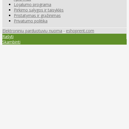
Lojalumo programa
Pirkimo sąlygos ir taisyklės
Pristatymas ir grąžinimas
Privatumo politika
Elektroninių parduotuvių nuoma
-
eshoprent.com
Rašyti
Skambinti