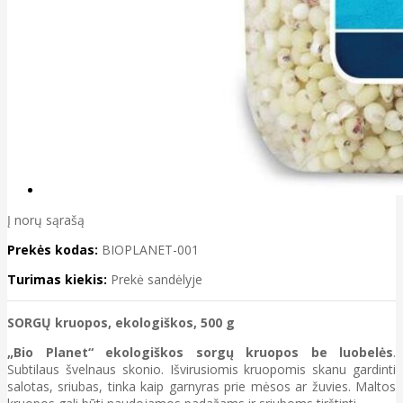
Į norų sąrašą
Prekės kodas:
BIOPLANET-001
Turimas kiekis:
Prekė sandėlyje
SORGŲ kruopos, ekologiškos, 500 g
„Bio Planet“ ekologiškos sorgų kruopos be luobelės
.
Subtilaus švelnaus skonio. Išvirusiomis kruopomis skanu gardinti
salotas, sriubas, tinka kaip garnyras prie mėsos ar žuvies. Maltos