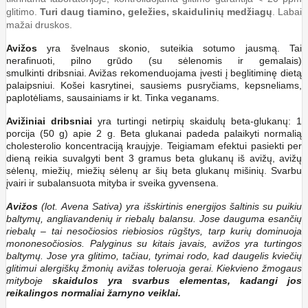
glitimo.
Turi daug tiamino, geležies, skaidulinių medžiagų
. Labai
mažai druskos.
Avižos
yra švelnaus skonio, suteikia sotumo jausmą. Tai
nerafinuoti, pilno grūdo (su sėlenomis ir gemalais)
smulkinti dribsniai. Avižas rekomenduojama įvesti į beglitiminę dietą
palaipsniui. Košei kasrytinei, sausiems pusryčiams, kepsneliams,
paplotėliams, sausainiams ir kt. Tinka veganams.
Avižiniai dribsniai
yra turtingi netirpių skaidulų beta-glukanų: 1
porcija (50 g) apie 2 g. Beta glukanai padeda palaikyti normalią
cholesterolio koncentraciją kraujyje. Teigiamam efektui pasiekti per
dieną reikia suvalgyti bent 3 gramus beta glukanų iš avižų, avižų
sėlenų, miežių, miežių sėlenų ar šių beta glukanų mišinių. Svarbu
įvairi ir subalansuota mityba ir sveika gyvensena.
Avižos
(lot. Avena Sativa) yra išskirtinis energijos šaltinis su puikiu
baltymų, angliavandenių ir riebalų balansu. Jose dauguma esančių
riebalų – tai nesočiosios riebiosios rūgštys, tarp kurių dominuoja
mononesočiosios. Palyginus su kitais javais, avižos yra turtingos
baltymų. Jose yra glitimo, tačiau, tyrimai rodo, kad daugelis kviečių
glitimui alergiškų žmonių avižas toleruoja gerai. Kiekvieno žmogaus
mityboje
skaidulos yra svarbus elementas, kadangi jos
reikalingos normaliai žarnyno veiklai.