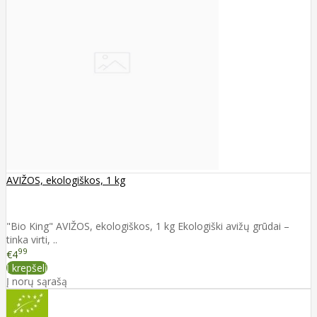
AVIŽOS, ekologiškos, 1 kg
"Bio King" AVIŽOS, ekologiškos, 1 kg Ekologiški avižų grūdai –
tinka virti, ..
99
€4
Į krepšelį
Į norų sąrašą