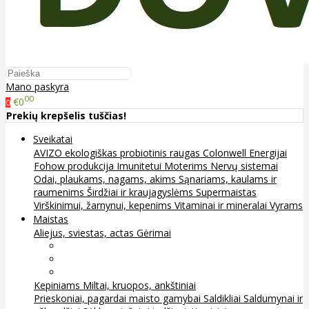
Mano paskyra
00
€0
0
Prekių krepšelis tuščias!
Sveikatai
AVIZO ekologiškas probiotinis raugas
Colonwell
Energijai
Fohow produkcija
Imunitetui
Moterims
Nervų sistemai
Odai, plaukams, nagams, akims
Sąnariams, kaulams ir
raumenims
Širdžiai ir kraujagyslėms
Supermaistas
Virškinimui, žarnynui, kepenims
Vitaminai ir mineralai
Vyrams
Maistas
Aliejus, sviestas, actas
Gėrimai
Arbata
Kava, kakava ir kita
Sultys
Kepiniams
Miltai, kruopos, ankštiniai
Prieskoniai, pagardai maisto gamybai
Saldikliai
Saldumynai ir