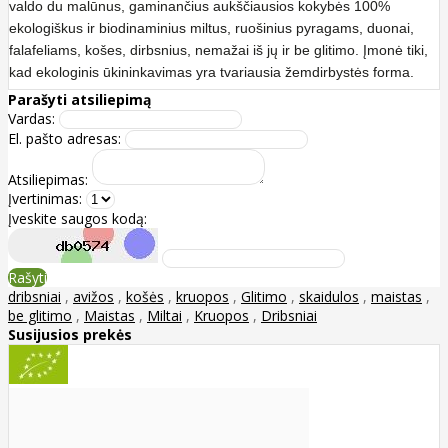
valdo du malūnus, gaminančius aukščiausios kokybės 100%
ekologiškus ir biodinaminius miltus, ruošinius pyragams, duonai,
falafeliams, košes, dirbsnius, nemažai iš jų ir be glitimo. Įmonė tiki,
kad ekologinis ūkininkavimas yra tvariausia žemdirbystės forma.
Parašyti atsiliepimą
Vardas:
El. pašto adresas:
Atsiliepimas:
Įvertinimas:
Įveskite saugos kodą:
Rašyti
dribsniai
,
avižos
,
košės
,
kruopos
,
Glitimo
,
skaidulos
,
maistas
,
be glitimo
,
Maistas
,
Miltai
,
Kruopos
,
Dribsniai
Susijusios prekės