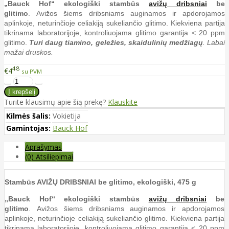
„Bauck Hof“ ekologiški stambūs
avižų dribsniai
be
glitimo
. Avižos šiems dribsniams auginamos ir apdorojamos
aplinkoje, neturinčioje celiakiją sukeliančio glitimo. Kiekviena partija
tikrinama laboratorijoje, kontroliuojama glitimo garantija < 20 ppm
glitimo.
Turi daug tiamino, geležies, skaidulinių medžiagų
. Labai
mažai druskos.
48
€4
su PVM
Turite klausimų apie šią prekę?
Klauskite
Kilmės šalis:
Vokietija
Gamintojas:
Bauck Hof
Aprašymas
(0) Atsiliepimai
Stambūs AVIŽŲ DRIBSNIAI be glitimo, ekologiški, 475 g
„Bauck Hof“ ekologiški stambūs
avižų dribsniai
be
glitimo
. Avižos šiems dribsniams auginamos ir apdorojamos
aplinkoje, neturinčioje celiakiją sukeliančio glitimo. Kiekviena partija
tikrinama laboratorijoje, kontroliuojama glitimo garantija < 20 ppm