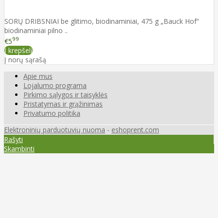
SORŲ DRIBSNIAI be glitimo, biodinaminiai, 475 g „Bauck Hof“
biodinaminiai pilno ..
99
€5
Į krepšelį
Į norų sąrašą
Apie mus
Lojalumo programa
Pirkimo sąlygos ir taisyklės
Pristatymas ir grąžinimas
Privatumo politika
Elektroninių parduotuvių nuoma
-
eshoprent.com
Rašyti
Skambinti