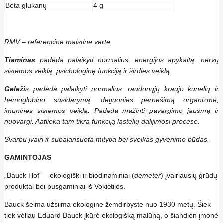
Beta glukanų
4 g
RMV – referencinė maistinė vertė.
Tiaminas
padeda palaikyti normalius: energijos apykaitą, nervų
sistemos veiklą, psichologinę funkciją ir širdies veiklą.
Geleži
s padeda palaikyti normalius: raudonųjų kraujo kūnelių ir
hemoglobino susidarymą, deguonies pernešimą organizme,
imuninės sistemos veiklą. Padeda mažinti pavargimo jausmą ir
nuovargį. Aatlieka tam tikrą funkciją ląstelių dalijimosi procese.
Svarbu įvairi ir subalansuota mityba bei sveikas gyvenimo būdas.
GAMINTOJAS
„Bauck Hof“ – ekologiški ir biodinaminiai (
demeter
) įvairiausių grūdų
produktai bei pusgaminiai iš Vokietijos.
Bauck šeima užsiima ekologine žemdirbyste nuo 1930 metų. Šiek
tiek vėliau Eduard Bauck įkūrė ekologišką malūną, o šiandien įmonė