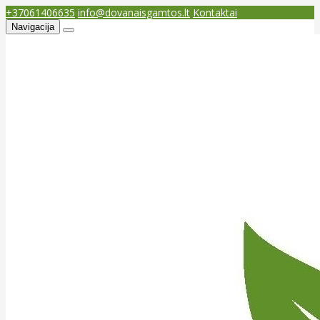
+37061406635
info@dovanaisgamtos.lt
Kontaktai
Navigacija