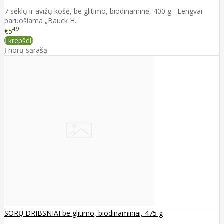
7 sėklų ir avižų košė, be glitimo, biodinaminė, 400 g Lengvai
paruošiama „Bauck H..
49
€5
Į krepšelį
Į norų sąrašą
SORŲ DRIBSNIAI be glitimo, biodinaminiai, 475 g