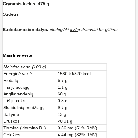
Grynasis kiekis: 475 g
Sudėtis
Sudedamosios dalys:
ekologiški
avižų
dribsniai be glitimo.
Maistinė vertė
Maistinė vertė (100 g):
Energinė vertė
1560 kJ/370 kcal
Riebalų
6.7 g
iš jų sočiųjų
1.1 g
Angliavandenių
60 g
iš jų cukrų
0.8 g
Skaidulinių medžiagų
9.7 g
Baltymų
13 g
Druskos
<0.01 g
Tiamino (vitamino B1)
0.56 mg (51% RMV)
Geležies
4.44 mg (32% RMV)