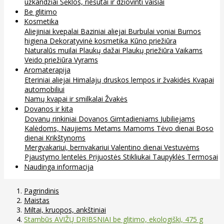
užkandžiai
Sėklos, riešutai ir džiovinti vaisiai
Be glitimo
Kosmetika
Aliejiniai kvepalai
Baziniai aliejai
Burbulai voniai
Burnos
higiena
Dekoratyvinė kosmetika
Kūno priežiūra
Naturalūs muilai
Plaukų dažai
Plaukų priežiūra
Vaikams
Veido priežiūra
Vyrams
Aromaterapija
Eteriniai aliejai
Himalajų druskos lempos ir žvakidės
Kvapai
automobiliui
Namų kvapai ir smilkalai
Žvakės
Dovanos ir kita
Dovanų rinkiniai
Dovanos
Gimtadieniams
Jubiliejams
Kalėdoms, Naujiems Metams
Mamoms
Tėvo dienai
Boso
dienai
Krikštynoms
Mergvakariui, bernvakariui
Valentino dienai
Vestuvėms
Pjaustymo lentelės
Prijuostės
Stikliukai
Taupyklės
Termosai
Naudinga informacija
Pagrindinis
Maistas
Miltai, kruopos, ankštiniai
Stambūs AVIŽŲ DRIBSNIAI be glitimo, ekologiški, 475 g