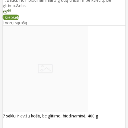
„Bauck Hof“ biodinaminiai 5 grūdų dribsniai be kviečių. Be
glitimo.&nbs..
69
€5
Į krepšelį
Į norų sąrašą
7 sėklų ir avižų košė, be glitimo, biodinaminė, 400 g