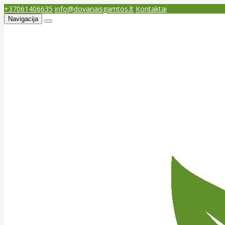
+37061406635
info@dovanaisgamtos.lt
Kontaktai
Navigacija