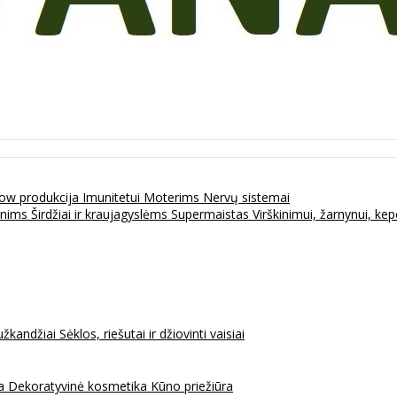
ow produkcija
Imunitetui
Moterims
Nervų sistemai
enims
Širdžiai ir kraujagyslėms
Supermaistas
Virškinimui, žarnynui, k
užkandžiai
Sėklos, riešutai ir džiovinti vaisiai
na
Dekoratyvinė kosmetika
Kūno priežiūra