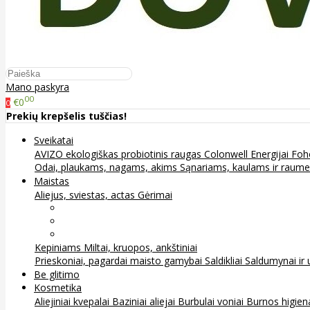
Mano paskyra
00
€0
0
Prekių krepšelis tuščias!
Sveikatai
AVIZO ekologiškas probiotinis raugas
Colonwell
Energijai
Foh
Odai, plaukams, nagams, akims
Sąnariams, kaulams ir raum
Maistas
Aliejus, sviestas, actas
Gėrimai
Arbata
Kava, kakava ir kita
Sultys
Kepiniams
Miltai, kruopos, ankštiniai
Prieskoniai, pagardai maisto gamybai
Saldikliai
Saldumynai ir 
Be glitimo
Kosmetika
Aliejiniai kvepalai
Baziniai aliejai
Burbulai voniai
Burnos higie