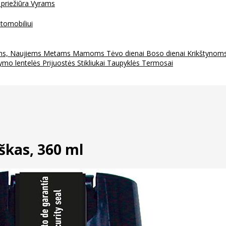
 priežiūra
Vyrams
tomobiliui
ms, Naujiems Metams
Mamoms
Tėvo dienai
Boso dienai
Krikštynom
ymo lentelės
Prijuostės
Stikliukai
Taupyklės
Termosai
škas, 360 ml