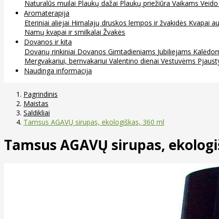
Naturalūs muilai
Plaukų dažai
Plaukų priežiūra
Vaikams
Veido
Aromaterapija
Eteriniai aliejai
Himalajų druskos lempos ir žvakidės
Kvapai au
Namų kvapai ir smilkalai
Žvakės
Dovanos ir kita
Dovanų rinkiniai
Dovanos
Gimtadieniams
Jubiliejams
Kalėdo
Mergvakariui, bernvakariui
Valentino dienai
Vestuvėms
Pjaust
Naudinga informacija
Pagrindinis
Maistas
Saldikliai
Tamsus AGAVŲ sirupas, ekologiškas, 360 ml
Tamsus AGAVŲ sirupas, ekologi