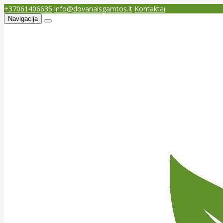
+37061406635
info@dovanaisgamtos.lt
Kontaktai
Navigacija