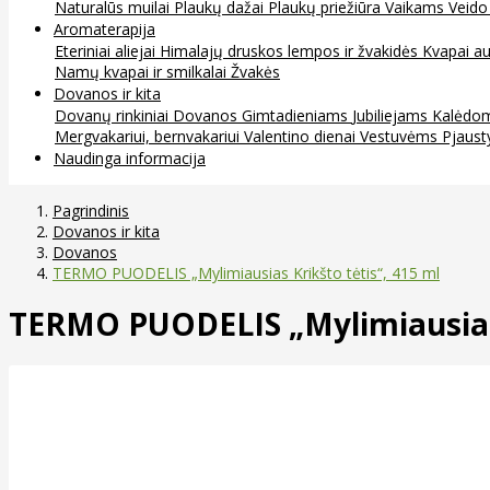
Naturalūs muilai
Plaukų dažai
Plaukų priežiūra
Vaikams
Veido
Aromaterapija
Eteriniai aliejai
Himalajų druskos lempos ir žvakidės
Kvapai au
Namų kvapai ir smilkalai
Žvakės
Dovanos ir kita
Dovanų rinkiniai
Dovanos
Gimtadieniams
Jubiliejams
Kalėdo
Mergvakariui, bernvakariui
Valentino dienai
Vestuvėms
Pjaust
Naudinga informacija
Pagrindinis
Dovanos ir kita
Dovanos
TERMO PUODELIS „Mylimiausias Krikšto tėtis“, 415 ml
TERMO PUODELIS „Mylimiausias 