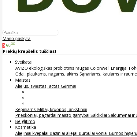
Mano paskyra
00
€0
0
Prekių krepšelis tuščias!
Sveikatai
AVIZO ekologiškas probiotinis raugas
Colonwell
Energijai
Foh
Odai, plaukams, nagams, akims
Sąnariams, kaulams ir raum
Maistas
Aliejus, sviestas, actas
Gėrimai
Arbata
Kava, kakava ir kita
Sultys
Kepiniams
Miltai, kruopos, ankštiniai
Prieskoniai, pagardai maisto gamybai
Saldikliai
Saldumynai ir 
Be glitimo
Kosmetika
Aliejiniai kvepalai
Baziniai aliejai
Burbulai voniai
Burnos higie