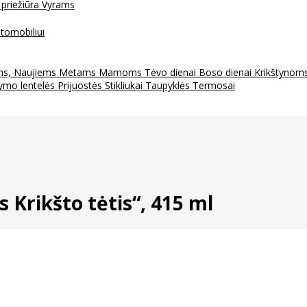
 priežiūra
Vyrams
tomobiliui
ms, Naujiems Metams
Mamoms
Tėvo dienai
Boso dienai
Krikštynom
ymo lentelės
Prijuostės
Stikliukai
Taupyklės
Termosai
Krikšto tėtis“, 415 ml