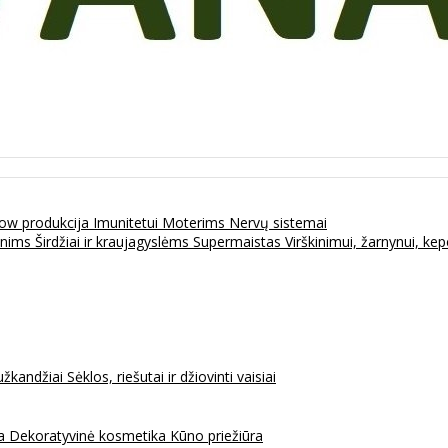
ow produkcija
Imunitetui
Moterims
Nervų sistemai
enims
Širdžiai ir kraujagyslėms
Supermaistas
Virškinimui, žarnynui, k
užkandžiai
Sėklos, riešutai ir džiovinti vaisiai
na
Dekoratyvinė kosmetika
Kūno priežiūra