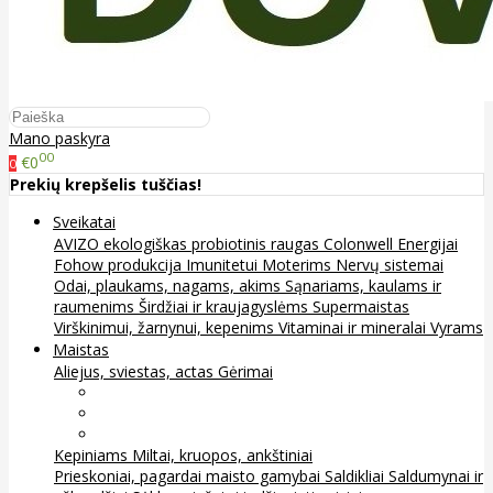
Mano paskyra
00
€0
0
Prekių krepšelis tuščias!
Sveikatai
AVIZO ekologiškas probiotinis raugas
Colonwell
Energijai
Fohow produkcija
Imunitetui
Moterims
Nervų sistemai
Odai, plaukams, nagams, akims
Sąnariams, kaulams ir
raumenims
Širdžiai ir kraujagyslėms
Supermaistas
Virškinimui, žarnynui, kepenims
Vitaminai ir mineralai
Vyrams
Maistas
Aliejus, sviestas, actas
Gėrimai
Arbata
Kava, kakava ir kita
Sultys
Kepiniams
Miltai, kruopos, ankštiniai
Prieskoniai, pagardai maisto gamybai
Saldikliai
Saldumynai ir