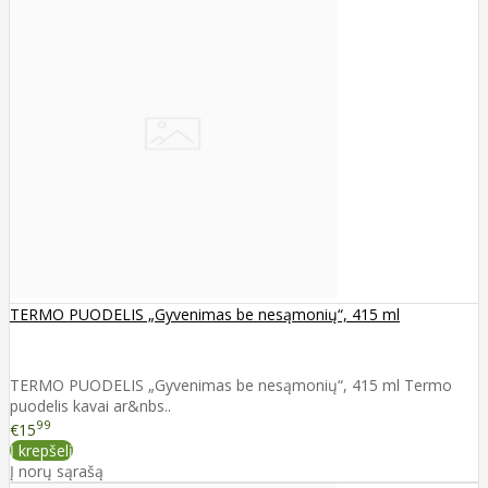
TERMO PUODELIS „Gyvenimas be nesąmonių“, 415 ml
TERMO PUODELIS „Gyvenimas be nesąmonių“, 415 ml Termo
puodelis kavai ar&nbs..
99
€15
Į krepšelį
Į norų sąrašą