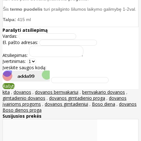
Šis
termo puodelis
turi
prailginto šilumos laikymo galimybę 1-2val.
Talpa:
415 ml
Parašyti atsiliepimą
Vardas:
El. pašto adresas:
Atsiliepimas:
Įvertinimas:
Įveskite saugos kodą:
Rašyti
kita
,
dovanos
,
dovanos bernvakariui
,
bernvakario dovanos
,
gimtadienio dovanos
,
dovanos gimtadienio proga
,
dovanos
įvairioms progoms
,
dovanos gimtadieniui
,
Boso diena
,
dovanos
Boso dienos proga
Susijusios prekės