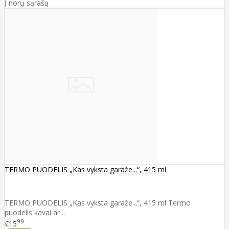
Į norų sąrašą
TERMO PUODELIS „Kas vyksta garaže...“, 415 ml
TERMO PUODELIS „Kas vyksta garaže...“, 415 ml Termo
puodelis kavai ar ..
99
€15