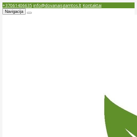
+37061406635
info@dovanaisgamtos.lt
Kontaktai
Navigacija