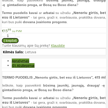
Ieškote, kaip pasveikinti
būsimą jaunikį, jaunąją, draugą/
-ę gimtadienio proga, ar Bosą su Boso diena
?
Nenoriu girtis, bet
Termo puodelis
kavai
ar
arbatai
su užrašu
„
esu iš Lietuvos
“
- tai gera, graži ir, svarbiausia, praktiška dovana,
kuri bus puiki
dovana įvairioms progoms
.
99
€15
su PVM
Turite klausimų apie šią prekę?
Klauskite
Kilmės šalis:
Lietuva
Aprašymas
(0) Atsiliepimai
“, 415 ml
TERMO PUODELIS „Nenoriu girtis, bet esu iš Lietuvos
Ieškote, kaip pasveikinti
būsimą jaunikį, jaunąją, draugą/ -ę
gimtadienio proga, ar Bosą su Boso diena
?
Nenoriu girtis, bet
Termo puodelis
kavai
ar
arbatai
su užrašu
„
esu iš Lietuvos
“
- tai gera, graži ir, svarbiausia, praktiška dovana,
kuri bus puiki
dovana įvairioms progoms
.