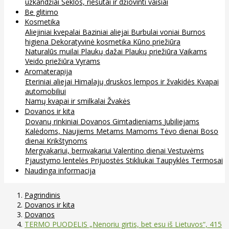
užkandžiai
Sėklos, riešutai ir džiovinti vaisiai
Be glitimo
Kosmetika
Aliejiniai kvepalai
Baziniai aliejai
Burbulai voniai
Burnos
higiena
Dekoratyvinė kosmetika
Kūno priežiūra
Naturalūs muilai
Plaukų dažai
Plaukų priežiūra
Vaikams
Veido priežiūra
Vyrams
Aromaterapija
Eteriniai aliejai
Himalajų druskos lempos ir žvakidės
Kvapai
automobiliui
Namų kvapai ir smilkalai
Žvakės
Dovanos ir kita
Dovanų rinkiniai
Dovanos
Gimtadieniams
Jubiliejams
Kalėdoms, Naujiems Metams
Mamoms
Tėvo dienai
Boso
dienai
Krikštynoms
Mergvakariui, bernvakariui
Valentino dienai
Vestuvėms
Pjaustymo lentelės
Prijuostės
Stikliukai
Taupyklės
Termosai
Naudinga informacija
Pagrindinis
Dovanos ir kita
Dovanos
TERMO PUODELIS „Nenoriu girtis, bet esu iš Lietuvos“, 415