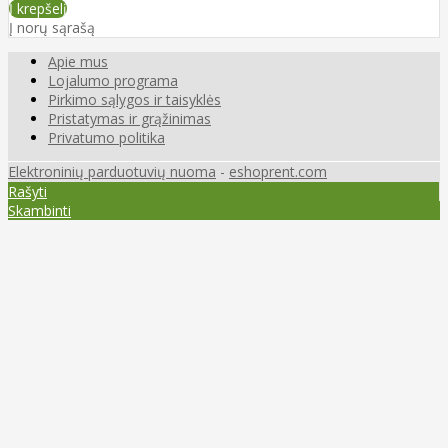
Į krepšelį
Į norų sąrašą
Apie mus
Lojalumo programa
Pirkimo sąlygos ir taisyklės
Pristatymas ir grąžinimas
Privatumo politika
Elektroninių parduotuvių nuoma
-
eshoprent.com
Rašyti
Skambinti