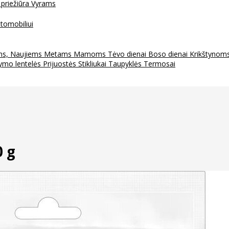
 priežiūra
Vyrams
tomobiliui
ms, Naujiems Metams
Mamoms
Tėvo dienai
Boso dienai
Krikštynom
ymo lentelės
Prijuostės
Stikliukai
Taupyklės
Termosai
0 g