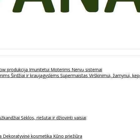
ow produkcija
Imunitetui
Moterims
Nervų sistemai
enims
Širdžiai ir kraujagyslėms
Supermaistas
Virškinimui, žarnynui, k
užkandžiai
Sėklos, riešutai ir džiovinti vaisiai
na
Dekoratyvinė kosmetika
Kūno priežiūra