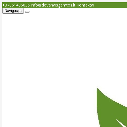
+37061406635
info@dovanaisgamtos.lt
Kontaktai
Navigacija