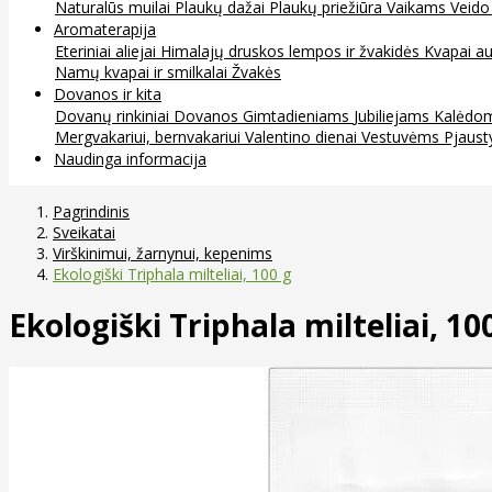
Naturalūs muilai
Plaukų dažai
Plaukų priežiūra
Vaikams
Veido
Aromaterapija
Eteriniai aliejai
Himalajų druskos lempos ir žvakidės
Kvapai au
Namų kvapai ir smilkalai
Žvakės
Dovanos ir kita
Dovanų rinkiniai
Dovanos
Gimtadieniams
Jubiliejams
Kalėdo
Mergvakariui, bernvakariui
Valentino dienai
Vestuvėms
Pjaust
Naudinga informacija
Pagrindinis
Sveikatai
Virškinimui, žarnynui, kepenims
Ekologiški Triphala milteliai, 100 g
Ekologiški Triphala milteliai, 10