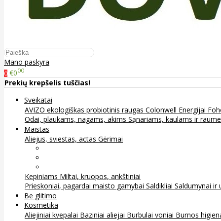
Mano paskyra
00
€0
0
Prekių krepšelis tuščias!
Sveikatai
AVIZO ekologiškas probiotinis raugas
Colonwell
Energijai
Foh
Odai, plaukams, nagams, akims
Sąnariams, kaulams ir raum
Maistas
Aliejus, sviestas, actas
Gėrimai
Arbata
Kava, kakava ir kita
Sultys
Kepiniams
Miltai, kruopos, ankštiniai
Prieskoniai, pagardai maisto gamybai
Saldikliai
Saldumynai ir 
Be glitimo
Kosmetika
Aliejiniai kvepalai
Baziniai aliejai
Burbulai voniai
Burnos higie